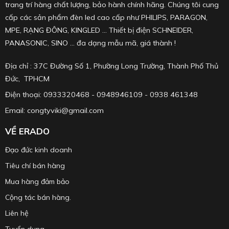
trang trí hàng chất lượng, bảo hành chính hãng. Chúng tôi cung
cấp các sản phẩm đèn led cao cấp như PHILIPS, PARAGON,
MPE, RẠNG ĐÔNG, KINGLED ... Thiết bị điện SCHNEIDER,
PANASONIC, SINO ... đa dạng mẫu mã, giá thành !
Địa chỉ : 37C Đường Số 1, Phường Long Trường, Thành Phố Thủ
Đức, TPHCM
Điện thoại: 0933320468 - 0948946109 - 0938 461348
Email: congtyviki@gmail.com
VỀ ERADO
Đạo đức kinh doanh
Tiêu chí bán hàng
Mua hàng đảm bảo
Cộng tác bán hàng.
Liên hệ