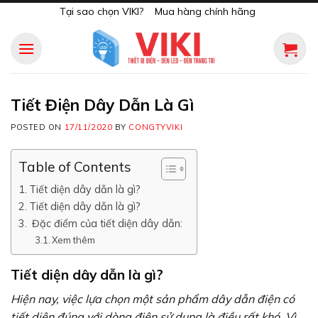
Skip
Tại sao chọn VIKI?
Mua hàng chính hãng
to
content
Tiết Điện Dây Dẫn Là Gì
POSTED ON
17/11/2020
BY
CONGTYVIKI
Table of Contents
Tiết diện dây dẫn là gì?
Tiết diện dây dẫn là gì?
Đặc điểm của tiết diện dây dẫn:
Xem thêm
Tiết diện dây dẫn là gì?
Hiện nay, việc lựa chọn một sản phẩm dây dẫn điện có
tiết diện đúng với dòng điện sử dụng là điều rất khó. Vì