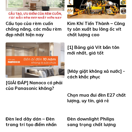
Cấu tạo của rèm cuốn
Kim Khí Tiến Thành – Công
chống nắng, các mẫu rèm
ty sản xuất bu lông ốc vít
đẹp nhất hiện nay
chất lượng cao
[1] Bảng giá Vít bắn tôn
mới nhất, giá tốt
[Máy giặt không xả nước] -
cách khắc phục
[GIẢI ĐÁP] Nanoco có phải
của Panasonic không?
Chọn mua đui đèn E27 chất
lượng, uy tín, giá rẻ
Đèn led dây dán – Đèn
Đèn downlight Philips
trang trí tạo điểm nhấn
sang trọng chất lượng