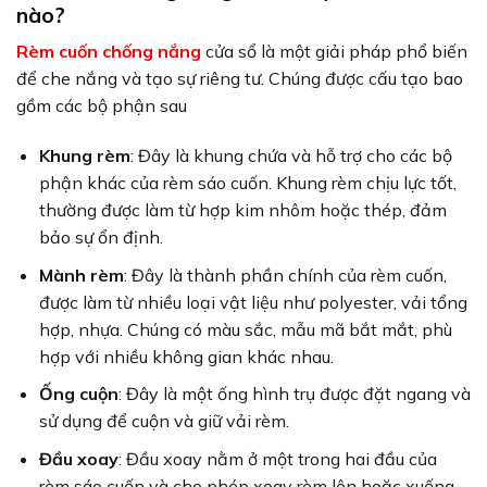
nào?
Rèm cuốn chống nắng
cửa sổ là một giải pháp phổ biến
để che nắng và tạo sự riêng tư. Chúng được cấu tạo bao
gồm các bộ phận sau
Khung rèm
: Đây là khung chứa và hỗ trợ cho các bộ
phận khác của rèm sáo cuốn. Khung rèm chịu lực tốt,
thường được làm từ hợp kim nhôm hoặc thép, đảm
bảo sự ổn định.
Mành rèm
: Đây là thành phần chính của rèm cuốn,
được làm từ nhiều loại vật liệu như polyester, vải tổng
hợp, nhựa. Chúng có màu sắc, mẫu mã bắt mắt, phù
hợp với nhiều không gian khác nhau.
Ống cuộn
: Đây là một ống hình trụ được đặt ngang và
sử dụng để cuộn và giữ vải rèm.
Đầu xoay
: Đầu xoay nằm ở một trong hai đầu của
rèm sáo cuốn và cho phép xoay rèm lên hoặc xuống