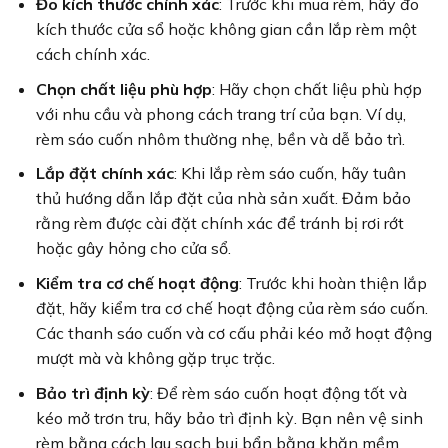
Đo kích thước chính xác
: Trước khi mua rèm, hãy đo
kích thước cửa sổ hoặc không gian cần lắp rèm một
cách chính xác.
Chọn chất liệu phù hợp
: Hãy chọn chất liệu phù hợp
với nhu cầu và phong cách trang trí của bạn. Ví dụ,
rèm sáo cuốn nhôm thường nhẹ, bền và dễ bảo trì.
Lắp đặt chính xác
: Khi lắp rèm sáo cuốn, hãy tuân
thủ hướng dẫn lắp đặt của nhà sản xuất. Đảm bảo
rằng rèm được cài đặt chính xác để tránh bị rơi rớt
hoặc gây hỏng cho cửa sổ.
Kiểm tra cơ chế hoạt động
: Trước khi hoàn thiện lắp
đặt, hãy kiểm tra cơ chế hoạt động của rèm sáo cuốn.
Các thanh sáo cuốn và cơ cấu phải kéo mở hoạt động
mượt mà và không gặp trục trặc.
Bảo trì định kỳ
: Để rèm sáo cuốn hoạt động tốt và
kéo mở trơn tru, hãy bảo trì định kỳ. Bạn nên vệ sinh
rèm bằng cách lau sạch bụi bẩn bằng khăn mềm