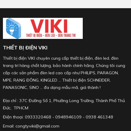
THIẾT BỊ ĐIỆN VIKI
Thiết bị điện VIKI chuyên cung cấp thiết bị điện, đèn led, đèn
trang trí hàng chất lượng, bảo hành chính hãng. Chúng tôi cung
cấp các sản phẩm đèn led cao cấp như PHILIPS, PARAGON,
MPE, RẠNG ĐÔNG, KINGLED ... Thiết bị điện SCHNEIDER,
PANASONIC, SINO ... đa dạng mẫu mã, giá thành !
Địa chỉ : 37C Đường Số 1, Phường Long Trường, Thành Phố Thủ
Đức, TPHCM
Điện thoại: 0933320468 - 0948946109 - 0938 461348
Email: congtyviki@gmail.com