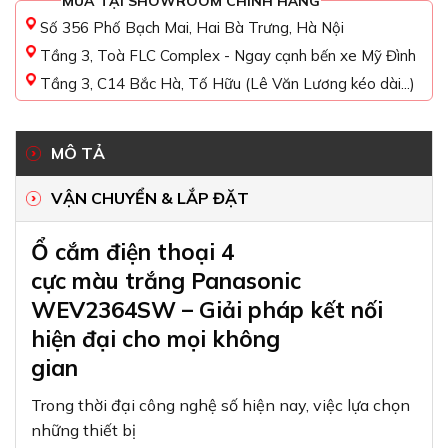
MUA TẠI SHOWROOM CHÍNH HÃNG
Số 356 Phố Bạch Mai, Hai Bà Trưng, Hà Nội
Tầng 3, Toà FLC Complex - Ngay cạnh bến xe Mỹ Đình
Tầng 3, C14 Bắc Hà, Tố Hữu (Lê Văn Lương kéo dài...)
MÔ TẢ
VẬN CHUYỂN & LẮP ĐẶT
Ổ cắm điện thoại 4
cực màu trắng Panasonic
WEV2364SW – Giải pháp kết nối
hiện đại cho mọi không
gian
Trong thời đại công nghệ số hiện nay, việc lựa chọn
những thiết bị