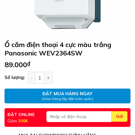
Ổ cắm điện thoại 4 cực màu trắng
Panasonic WEV2364SW
89.000
₫
Ổ cắm điện thoại 4 cực màu trắng Panasonic W
Số lượng:
ĐẶT MUA HÀNG NGAY
(Giao hàng lắp đặt toàn quốc)
ĐẶT ONLINE
Giảm
300K