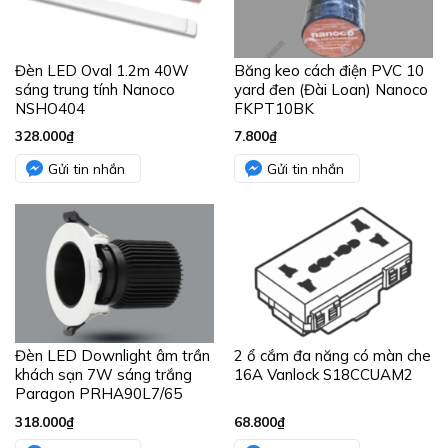
Đèn LED Oval 1.2m 40W
Băng keo cách điện PVC 10
sáng trung tính Nanoco
yard đen (Đài Loan) Nanoco
NSHO404
FKPT10BK
328.000
₫
7.800
₫
Gửi tin nhắn
Gửi tin nhắn
Đèn LED Downlight âm trần
2 ổ cắm đa năng có màn che
khách sạn 7W sáng trắng
16A Vanlock S18CCUAM2
Paragon PRHA90L7/65
318.000
₫
68.800
₫