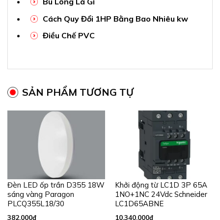
Bu Lông Là Gì
Cách Quy Đổi 1HP Bằng Bao Nhiêu kw
Điều Chế PVC
SẢN PHẨM TƯƠNG TỰ
Đèn LED ốp trần D355 18W
Khởi động từ LC1D 3P 65A
sáng vàng Paragon
1NO+1NC 24Vdc Schneider
PLCQ355L18/30
LC1D65ABNE
382.000
₫
10.340.000
₫