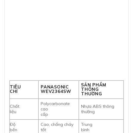
SẢN PHẨM
TIÊU
PANASONIC
THÔNG
CHÍ
WEV2364SW
THƯỜNG
Polycarbonate
Chất
Nhựa ABS thông
cao
liệu
thường
cấp
Độ
Cao, chống cháy
Trung
bền
tốt
bình