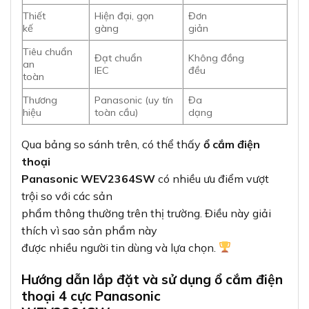
Thiết
Hiện đại, gọn
Đơn
kế
gàng
giản
Tiêu chuẩn
Đạt chuẩn
Không đồng
an
IEC
đều
toàn
Thương
Panasonic (uy tín
Đa
hiệu
toàn cầu)
dạng
Qua bảng so sánh trên, có thể thấy
ổ cắm điện
thoại
Panasonic WEV2364SW
có nhiều ưu điểm vượt
trội so với các sản
phẩm thông thường trên thị trường. Điều này giải
thích vì sao sản phẩm này
được nhiều người tin dùng và lựa chọn.
Hướng dẫn lắp đặt và sử dụng ổ cắm điện
thoại 4 cực Panasonic