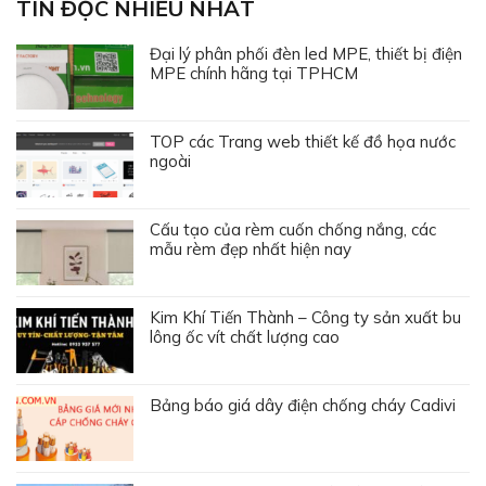
TIN ĐỌC NHIỀU NHẤT
Đại lý phân phối đèn led MPE, thiết bị điện
MPE chính hãng tại TPHCM
TOP các Trang web thiết kế đồ họa nước
ngoài
Cấu tạo của rèm cuốn chống nắng, các
mẫu rèm đẹp nhất hiện nay
Kim Khí Tiến Thành – Công ty sản xuất bu
lông ốc vít chất lượng cao
Bảng báo giá dây điện chống cháy Cadivi