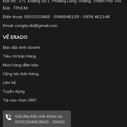
Địa chỉ : 37C Đường Số 1, Phường Long Trường, Thành Phố Thủ
Đức, TPHCM
Điện thoại: 0933320468 - 0948946109 - 0938 461348
Email: congtyviki@gmail.com
VỀ ERADO
Đạo đức kinh doanh
Tiêu chí bán hàng
Mua hàng đảm bảo
Cộng tác bán hàng.
Liên hệ
Tuyển dụng
Tại sao chọn VIKI?
Giải đáp thắc mắc khiếu nại
0933320468 (8h00 - 20h00)