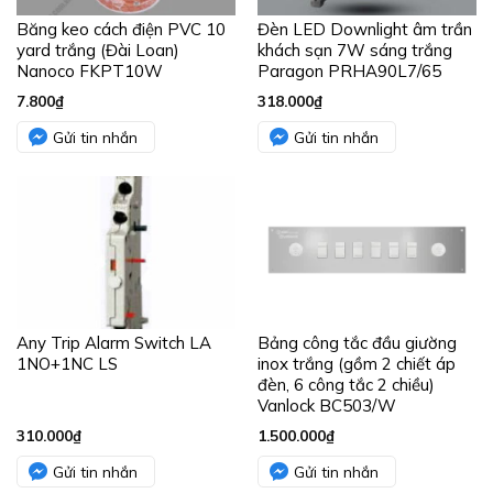
Băng keo cách điện PVC 10
Đèn LED Downlight âm trần
yard trắng (Đài Loan)
khách sạn 7W sáng trắng
Nanoco FKPT10W
Paragon PRHA90L7/65
7.800
₫
318.000
₫
Gửi tin nhắn
Gửi tin nhắn
Any Trip Alarm Switch LA
Bảng công tắc đầu giường
1NO+1NC LS
inox trắng (gồm 2 chiết áp
đèn, 6 công tắc 2 chiều)
Vanlock BC503/W
310.000
₫
1.500.000
₫
Gửi tin nhắn
Gửi tin nhắn