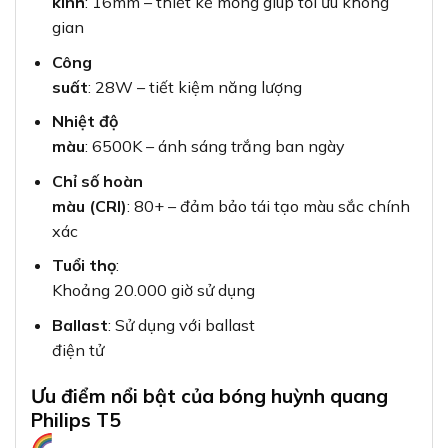
kính
: 16mm – thiết kế mỏng giúp tối ưu không
gian
Công
suất
: 28W – tiết kiệm năng lượng
Nhiệt độ
màu
: 6500K – ánh sáng trắng ban ngày
Chỉ số hoàn
màu (CRI)
: 80+ – đảm bảo tái tạo màu sắc chính
xác
Tuổi thọ
:
Khoảng 20.000 giờ sử dụng
Ballast
: Sử dụng với ballast
điện tử
Ưu điểm nổi bật của bóng huỳnh quang
Philips T5