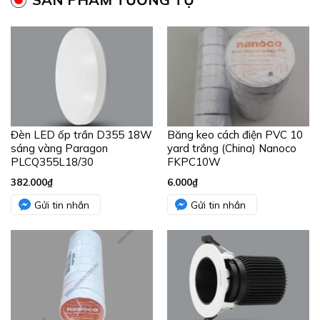
Đèn LED ốp trần D355 18W
Băng keo cách điện PVC 10
sáng vàng Paragon
yard trắng (China) Nanoco
PLCQ355L18/30
FKPC10W
382.000
₫
6.000
₫
Gửi tin nhắn
Gửi tin nhắn