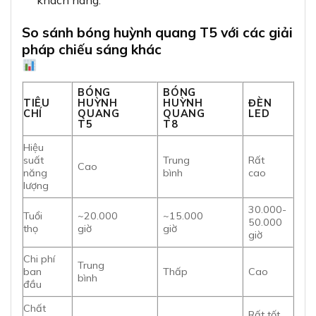
So sánh bóng huỳnh quang T5 với các giải
pháp chiếu sáng khác
BÓNG
BÓNG
TIÊU
HUỲNH
HUỲNH
ĐÈN
CHÍ
QUANG
QUANG
LED
T5
T8
Hiệu
suất
Trung
Rất
Cao
năng
bình
cao
lượng
30.000-
Tuổi
~20.000
~15.000
50.000
thọ
giờ
giờ
giờ
Chi phí
Trung
ban
Thấp
Cao
bình
đầu
Chất
Rất tốt