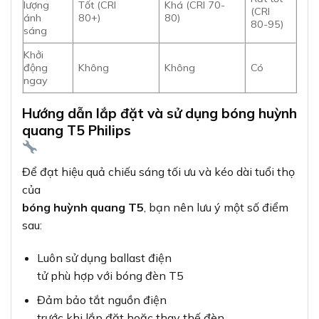
lượng
Tốt (CRI
Khá (CRI 70-
(CRI
ánh
80+)
80)
80-95)
sáng
Khởi
động
Không
Không
Có
ngay
Hướng dẫn lắp đặt và sử dụng bóng huỳnh
quang T5 Philips
Để đạt hiệu quả chiếu sáng tối ưu và kéo dài tuổi thọ
của
bóng huỳnh quang T5
, bạn nên lưu ý một số điểm
sau:
Luôn sử dụng ballast điện
tử phù hợp với bóng đèn T5
Đảm bảo tắt nguồn điện
trước khi lắp đặt hoặc thay thế đèn