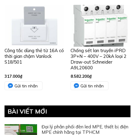
Công tắc dùng thẻ từ 16A có
Chống sét lan truyền iPRD
thời gian chậm Vanlock
3P+N – 400V – 20kA loại 2
S18/501
Draw-out Schneider
A9L20600
317.000
₫
8.582.200
₫
Gửi tin nhắn
Gửi tin nhắn
BÀI VIẾT MỚI
Đại lý phân phối đèn led MPE, thiết bị điện
MPE chính hãng tại TPHCM