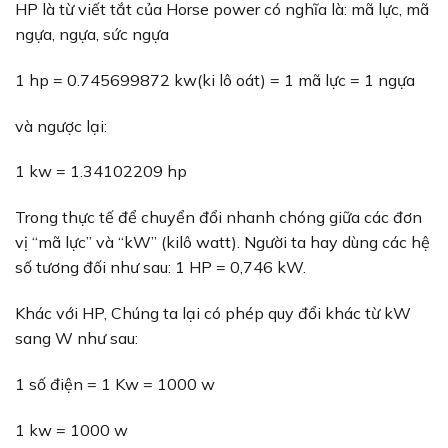
HP là từ viết tắt của Horse power có nghĩa là: mã lực, mã
ngựa, ngựa, sức ngựa
1 hp = 0.745699872 kw(ki lô oát) = 1 mã lực = 1 ngựa
và ngược lại:
1 kw = 1.34102209 hp
Trong thực tế để chuyển đổi nhanh chóng giữa các đơn
vị “mã lực” và “kW” (kilô watt). Người ta hay dùng các hệ
số tương đối như sau: 1 HP = 0,746 kW.
Khác với HP, Chúng ta lại có phép quy đổi khác từ kW
sang W như sau:
1 số điện = 1 Kw = 1000 w
1 kw = 1000 w