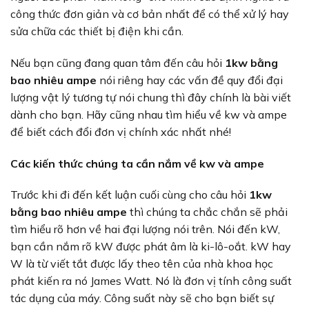
công thức đơn giản và cơ bản nhất để có thể xử lý hay
sửa chữa các thiết bị điện khi cần.
Nếu bạn cũng đang quan tâm đến câu hỏi
1kw bằng
bao nhiêu ampe
nói riêng hay các vấn đề quy đổi đại
lượng vật lý tương tự nói chung thì đây chính là bài viết
dành cho bạn. Hãy cũng nhau tìm hiểu về kw và ampe
để biết cách đổi đơn vị chính xác nhất nhé!
Các kiến thức chúng ta cần nắm về kw và ampe
Trước khi đi đến kết luận cuối cùng cho câu hỏi
1kw
bằng bao nhiêu ampe
thì chúng ta chắc chắn sẽ phải
tìm hiểu rõ hơn về hai đại lượng nói trên. Nói đến kW,
bạn cần nắm rõ kW được phát âm là ki-lô-oắt. kW hay
W là từ viết tắt được lấy theo tên của nhà khoa học
phát kiến ra nó James Watt. Nó là đơn vị tính công suất
tác dụng của máy. Công suất này sẽ cho bạn biết sự