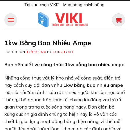
Skip
Tại sao chọn VIKI?
Mua hàng chính hãng
to
content
1kw Bằng Bao Nhiêu Ampe
POSTED ON
17/11/2020
BY
CONGTYVIKI
Bạn nên biết về công thức 1kw bằng bao nhiêu ampe
Những công thức vật lý khó nhớ về công suất, điện trở
hay cách quy đổi đơn vnhư
1kw bằng bao nhiêu ampe
luôn là nỗi “ám ảnh” của rất nhiều người khi còn học phổ
thông, thế nhưng trên thực tế, chúng lại đóng vai trò rất
quan trọng trong cuộc sống hàng ngày. Đơn giản bởi
xung quanh gia đình chúng ta hiện nay là vô vàn các
thiết bị gia dụng hoạt động bằng điện năng, vì thế mỗi
người đều phải “nằm lòng” cho mình các định nghĩa và