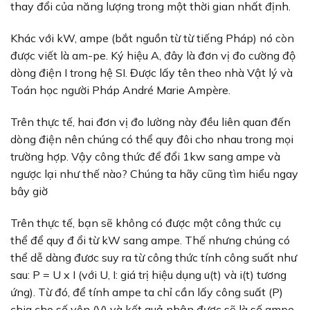
thay đổi của năng lượng trong một thời gian nhất định.
Khác với kW, ampe (bắt nguồn từ từ tiếng Pháp) nó còn
được viết là am-pe. Ký hiệu A, đây là đơn vị đo cường độ
dòng điện I trong hệ SI. Được lấy tên theo nhà Vật lý và
Toán học người Pháp André Marie Ampère.
Trên thực tế, hai đơn vị đo lường này đều liên quan đến
dòng điện nên chúng có thể quy đôi cho nhau trong mọi
trường hợp. Vậy công thức để đổi 1kw sang ampe và
ngược lại như thế nào? Chúng ta hãy cũng tìm hiểu ngay
bây giờ
Trên thực tế, bạn sẽ không có được một công thức cụ
thể để quy đ ổi từ kW sang ampe. Thế nhưng chúng có
thể dễ dàng đươc suy ra từ công thức tính công suất như
sau: P = U x I (với U, I: giá trị hiệu dụng u(t) và i(t) tương
ứng). Từ đó, để tính ampe ta chỉ cần lấy công suất (P)
chia cho số vôn (V) và kết quả nhận được sẽ là số ampe