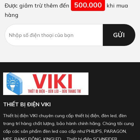
500.000
Được giảm trừ thêm đến
khi mua
hàng
THIẾT BỊ ĐIỆN VIKI
Thiết bị điện VIKI chuyên cung cấp thiết bị điện, đèn led, đèn
trang trí hàng chất lượng, bảo hành chính hãng. Chúng tôi cung
cấp các sản phẩm đèn led cao cấp như PHILIPS, PARAGON,
MPE, RẠNG ĐÔNG, KINGLED ... Thiết bị điện SCHNEIDER,