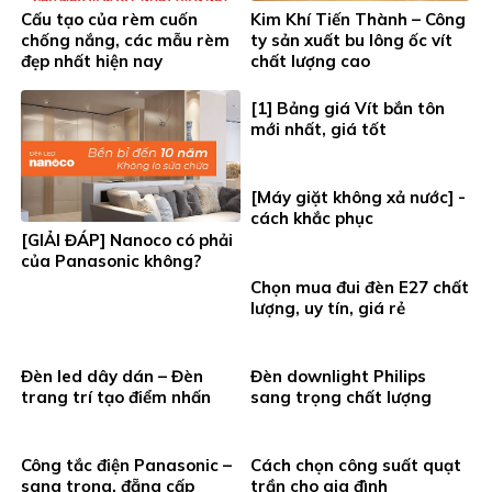
Cấu tạo của rèm cuốn
Kim Khí Tiến Thành – Công
chống nắng, các mẫu rèm
ty sản xuất bu lông ốc vít
đẹp nhất hiện nay
chất lượng cao
[1] Bảng giá Vít bắn tôn
mới nhất, giá tốt
[Máy giặt không xả nước] -
cách khắc phục
[GIẢI ĐÁP] Nanoco có phải
của Panasonic không?
Chọn mua đui đèn E27 chất
lượng, uy tín, giá rẻ
Đèn led dây dán – Đèn
Đèn downlight Philips
trang trí tạo điểm nhấn
sang trọng chất lượng
Công tắc điện Panasonic –
Cách chọn công suất quạt
sang trọng, đẵng cấp
trần cho gia đình