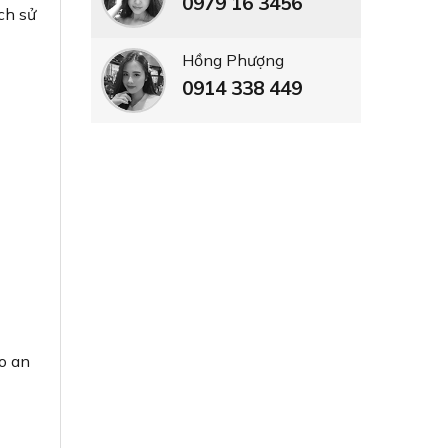
0979 16 3456
ch sử
Hồng Phượng
0914 338 449
o an