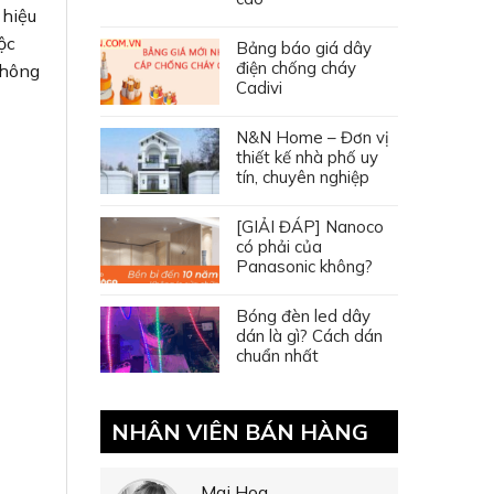
 hiệu
ộc
Bảng báo giá dây
điện chống cháy
không
Cadivi
N&N Home – Đơn vị
thiết kế nhà phố uy
tín, chuyên nghiệp
[GIẢI ĐÁP] Nanoco
có phải của
Panasonic không?
Bóng đèn led dây
dán là gì? Cách dán
chuẩn nhất
NHÂN VIÊN BÁN HÀNG
Mai Hoa