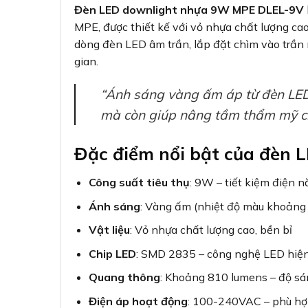
Đèn LED downlight nhựa 9W MPE DLEL-9V
MPE, được thiết kế với vỏ nhựa chất lượng c
dòng đèn LED âm trần, lắp đặt chìm vào trần 
gian.
“Ánh sáng vàng ấm áp từ đèn LED
mà còn giúp nâng tầm thẩm mỹ ch
Đặc điểm nổi bật của đèn
Công suất tiêu thụ
: 9W – tiết kiệm điện 
Ánh sáng
: Vàng ấm (nhiệt độ màu khoản
Vật liệu
: Vỏ nhựa chất lượng cao, bền bỉ
Chip LED
: SMD 2835 – công nghệ LED hiện
Quang thông
: Khoảng 810 lumens – độ sán
Điện áp hoạt động
: 100-240VAC – phù hợp