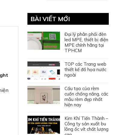
BÀI VIẾT MỚI
Đại lý phân phối đèn
led MPE, thiết bị điện
MPE chính hãng tại
TPHCM
TOP các Trang web
thiết kế đồ họa nước
ngoài
ight
Cấu tạo của rèm
hiện
cuốn chống nắng, các
mẫu rèm đẹp nhất
hiện nay
Kim Khí Tiến Thành –
Công ty sản xuất bu
lông ốc vít chất lượng
cao