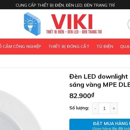
CUNG CẤP THIẾT BỊ ĐIỆN, ĐÈN LED, ĐÈN TRANG TRÍ
 Ổ CẮM CÔNG NGHIỆP
THIẾT BỊ ĐÓNG CẮT
TỦ ĐIỆN
QUẠ
Đèn LED downlight
sáng vàng MPE DL
82.900
₫
Đèn LED downligh
Số lượng:
ĐẶT MUA HÀNG 
(Giao hàng lắp đặt to