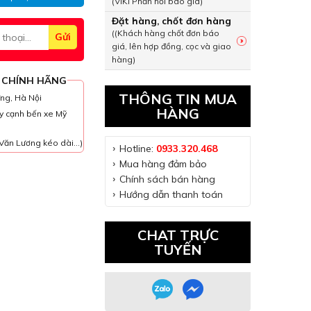
(VIKI Phản hồi báo giá)
Đặt hàng, chốt đơn hàng
((Khách hàng chốt đơn báo
giá, lên hợp đồng, cọc và giao
hàng)
 CHÍNH HÃNG
THÔNG TIN MUA
ưng, Hà Nội
HÀNG
y cạnh bến xe Mỹ
Văn Lương kéo dài...)
Hotline:
0933.320.468
Mua hàng đảm bảo
Chính sách bán hàng
Hướng dẫn thanh toán
CHAT TRỰC
TUYẾN