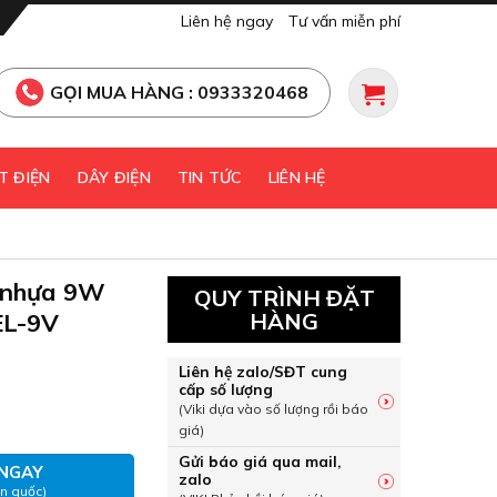
Liên hệ ngay
Tư vấn miễn phí
GỌI MUA HÀNG : 0933320468
T ĐIỆN
DÂY ĐIỆN
TIN TỨC
LIÊN HỆ
 nhựa 9W
QUY TRÌNH ĐẶT
EL-9V
HÀNG
Liên hệ zalo/SĐT cung
cấp số lượng
t nhựa 9W sáng vàng MPE DLEL-9V số lượng
(Viki dựa vào số lượng rồi báo
giá)
Gửi báo giá qua mail,
NGAY
zalo
àn quốc)