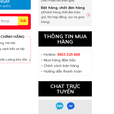
(VIKI Phản hồi báo giá)
NGAY
àn quốc)
Đặt hàng, chốt đơn hàng
((Khách hàng chốt đơn báo
giá, lên hợp đồng, cọc và giao
hàng)
THÔNG TIN MUA
 CHÍNH HÃNG
HÀNG
ưng, Hà Nội
y cạnh bến xe Mỹ
Hotline:
0933.320.468
Văn Lương kéo dài...)
Mua hàng đảm bảo
Chính sách bán hàng
Hướng dẫn thanh toán
CHAT TRỰC
TUYẾN