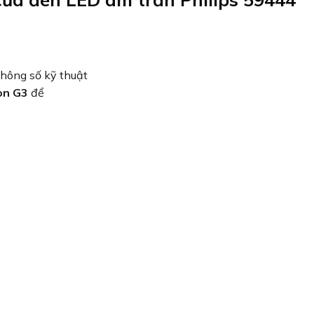
thông số kỹ thuật
on G3
để