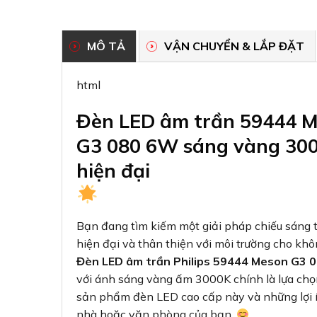
MÔ TẢ
VẬN CHUYỂN & LẮP ĐẶT
html
Đèn LED âm trần 59444 
G3 080 6W sáng vàng 3000
hiện đại
Bạn đang tìm kiếm một giải pháp chiếu sáng t
hiện đại và thân thiện với môi trường cho kh
Đèn LED âm trần Philips 59444 Meson G3 
với ánh sáng vàng ấm 3000K chính là lựa chọn
sản phẩm đèn LED cao cấp này và những lợi í
nhà hoặc văn phòng của bạn.