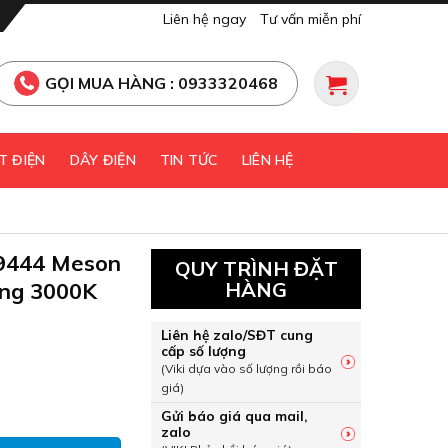
Liên hệ ngay
Tư vấn miễn phí
GỌI MUA HÀNG : 0933320468
T ĐIỆN
DÂY ĐIỆN
TIN TỨC
LIÊN HỆ
9444 Meson
QUY TRÌNH ĐẶT
ng 3000K
HÀNG
Liên hệ zalo/SĐT cung
cấp số lượng
(Viki dựa vào số lượng rồi báo
giá)
59444 Meson G3 080 6W sáng vàng 3000K Philips số lượng
Gửi báo giá qua mail,
zalo