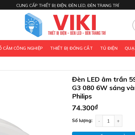
CUNG CẤP THIẾT BỊ ĐIỆN, ĐÈN LED, ĐÈN TRANG TRÍ
 Ổ CẮM CÔNG NGHIỆP
THIẾT BỊ ĐÓNG CẮT
TỦ ĐIỆN
QUẠ
Đèn LED âm trần 5
G3 080 6W sáng và
Philips
74.300
₫
Đèn LED âm trần 
Số lượng: