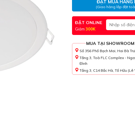
ĐẶT MUA HÀNG 
(Giao hàng lắp đặt to
ĐẶT ONLINE
Giảm
300K
MUA TẠI SHOWROOM
Số 356 Phố Bạch Mai, Hai Bà Tr
Tầng 3, Toà FLC Complex - Nga
Đình
Tầng 3, C14 Bắc Hà, Tố Hữu (Lê 