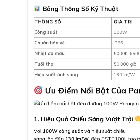
Bảng Thông Số Kỹ Thuật
THÔNG SỐ
GIÁ TRỊ
Công suất
100W
Chuẩn bảo vệ
IP66
Nhiệt độ màu
5000K-650
Tuổi thọ
50,000 giờ
Hiệu suất ánh sáng
130 lm/W
Ưu Điểm Nổi Bật Của P
1. Hiệu Quả Chiếu Sáng Vượt Trội
Với
100W công suất
và hiệu suất chiếu
sáng lên đến
130 lm/W
, đèn PSTP100L tạo r