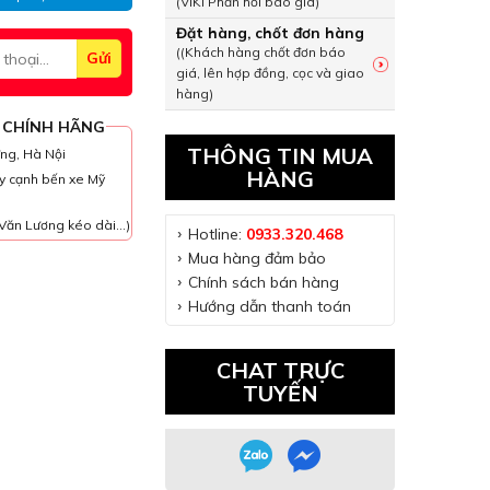
(VIKI Phản hồi báo giá)
Đặt hàng, chốt đơn hàng
((Khách hàng chốt đơn báo
giá, lên hợp đồng, cọc và giao
hàng)
 CHÍNH HÃNG
THÔNG TIN MUA
ưng, Hà Nội
HÀNG
y cạnh bến xe Mỹ
Văn Lương kéo dài...)
Hotline:
0933.320.468
Mua hàng đảm bảo
Chính sách bán hàng
Hướng dẫn thanh toán
CHAT TRỰC
TUYẾN