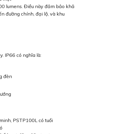
000 lumens. Điều này đảm bảo khả
ến đường chính, đại lộ, và khu
 IP66 có nghĩa là:
g đèn
hướng
 minh, PSTP100L có tuổi
có