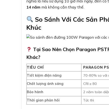
nghĩa là nếu sử dụng 10 giờ mỗi ngày, đèn có 
14 năm
mà không cần thay thế.
So Sánh Với Các Sản P
Khúc
Tại Sao Nên Chọn Paragon PSTP
Khác?
TIÊU CHÍ
PARAGON PS
Tiết kiệm điện năng
70-80% so với đ
Chất lượng ánh sáng
CRI ≥ 80
Bảo hành
2 năm toàn diệ
Thời gian phản hồi
Tức thì