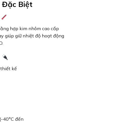
 Đặc Biệt
h
 bằng hợp kim nhôm cao cấp
này giúp giữ nhiệt độ hoạt động
D.
o
thiết kế
 (-40°C đến