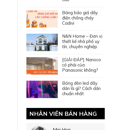
Bảng báo giá dây
điện chống cháy
Cadivi
N&N Home – Đơn vị
thiết kế nhà phố uy
tín, chuyên nghiệp
[GIẢI ĐÁP] Nanoco
có phải của
Panasonic không?
Bóng đèn led dây
dán là gì? Cách dán
chuẩn nhất
NHÂN VIÊN BÁN HÀNG
Mai Hoa