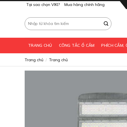
Skip
Tại sao chọn VIKI?
Mua hàng chính hãng
to
content
Tìm
kiếm:
TRANG CHỦ
CÔNG TẮC Ổ CẮM
PHÍCH CẮM,
Trang chủ
Trang chủ
/