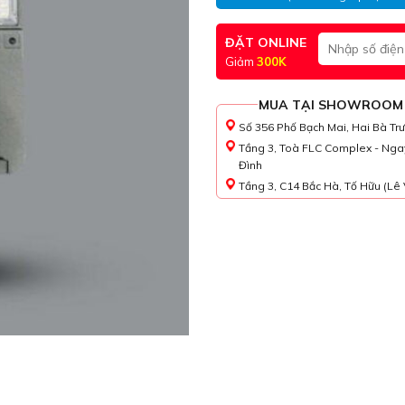
ĐẶT ONLINE
Giảm
300K
MUA TẠI SHOWROOM
Số 356 Phố Bạch Mai, Hai Bà Tr
Tầng 3, Toà FLC Complex - Nga
Đình
Tầng 3, C14 Bắc Hà, Tố Hữu (Lê 