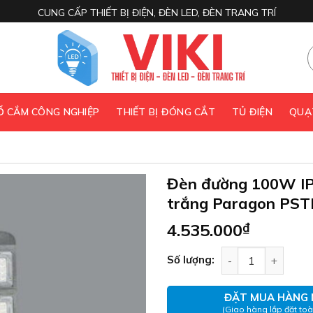
CUNG CẤP THIẾT BỊ ĐIỆN, ĐÈN LED, ĐÈN TRANG TRÍ
 Ổ CẮM CÔNG NGHIỆP
THIẾT BỊ ĐÓNG CẮT
TỦ ĐIỆN
QUẠ
Đèn đường 100W IP
trắng Paragon PS
4.535.000
₫
Đèn đường 100W I
Số lượng:
ĐẶT MUA HÀNG 
(Giao hàng lắp đặt to