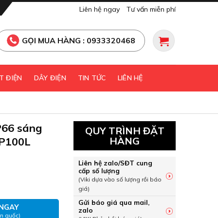
Liên hệ ngay
Tư vấn miễn phí
GỌI MUA HÀNG : 0933320468
T ĐIỆN
DÂY ĐIỆN
TIN TỨC
LIÊN HỆ
66 sáng
QUY TRÌNH ĐẶT
TP100L
HÀNG
Liên hệ zalo/SĐT cung
cấp số lượng
P66 sáng trắng Paragon PSTP100L số lượng
(Viki dựa vào số lượng rồi báo
giá)
Gửi báo giá qua mail,
NGAY
zalo
àn quốc)