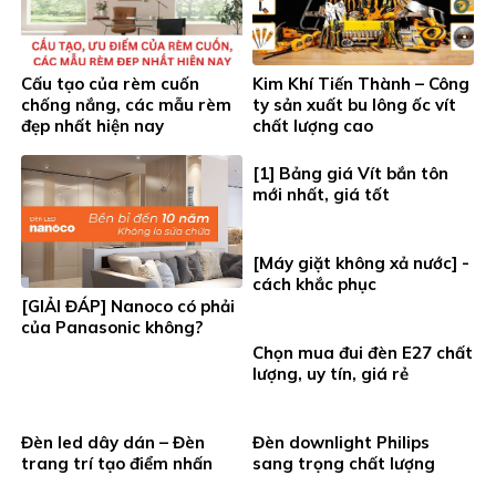
Cấu tạo của rèm cuốn
Kim Khí Tiến Thành – Công
chống nắng, các mẫu rèm
ty sản xuất bu lông ốc vít
đẹp nhất hiện nay
chất lượng cao
[1] Bảng giá Vít bắn tôn
mới nhất, giá tốt
[Máy giặt không xả nước] -
cách khắc phục
[GIẢI ĐÁP] Nanoco có phải
của Panasonic không?
Chọn mua đui đèn E27 chất
lượng, uy tín, giá rẻ
Đèn led dây dán – Đèn
Đèn downlight Philips
trang trí tạo điểm nhấn
sang trọng chất lượng