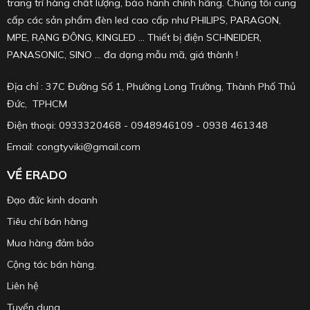
trang trí hàng chất lượng, bảo hành chính hãng. Chúng tôi cung
cấp các sản phẩm đèn led cao cấp như PHILIPS, PARAGON,
MPE, RẠNG ĐÔNG, KINGLED ... Thiết bị điện SCHNEIDER,
PANASONIC, SINO ... đa dạng mẫu mã, giá thành !
Địa chỉ : 37C Đường Số 1, Phường Long Trường, Thành Phố Thủ
Đức, TPHCM
Điện thoại: 0933320468 - 0948946109 - 0938 461348
Email: congtyviki@gmail.com
VỀ ERADO
Đạo đức kinh doanh
Tiêu chí bán hàng
Mua hàng đảm bảo
Cộng tác bán hàng.
Liên hệ
Tuyển dụng