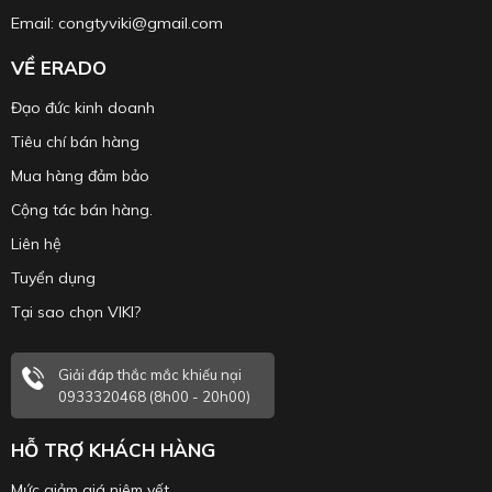
Email: congtyviki@gmail.com
VỀ ERADO
Đạo đức kinh doanh
Tiêu chí bán hàng
Mua hàng đảm bảo
Cộng tác bán hàng.
Liên hệ
Tuyển dụng
Tại sao chọn VIKI?
Giải đáp thắc mắc khiếu nại
0933320468 (8h00 - 20h00)
HỖ TRỢ KHÁCH HÀNG
Mức giảm giá niêm yết