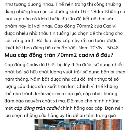
như tương đương nhau. Thế nên trong thi công thường
dùng những loại cọc có đường kính 16 – 18dm. Không có
loại kẹp nào có kích thước đủ lớn để kết nối hai sản
phẩm này lại với nhau. Cáp đồng 70mm2 của Cadivi
được nhiều nhà thầu tin tưởng lựa chọn để thi công cho
các công trình. Bởi loại dây cáp này rất an toàn, được
thiết kế theo đúng tiêu chuẩn Việt Nam TCVN – 5046.
Mua cáp đồng trần 70mm2 cadivi ở đâu?
Cáp đồng Cadivi là thiết bị dây điện được sử dụng nhiều
nhất bởi sở hữu chất lượng vượt trội, sử dụng bền bỉ theo
năm tháng. Nắm bắt được nhu cầu đó, trên thực tế số
lượng cáp được sản xuất tràn lan. Chính vì thế không
thể nào tránh khỏi việc mua cáp giả, cáp nhái, không
đảm bảo nguyên chất xi mạ. Để mua cho mình những
mét
cáp đồng trần cadivi
chính hãng cao cấp. Bạn nên
lựa chọn những cửa hàng uy tín để an tâm trong quá