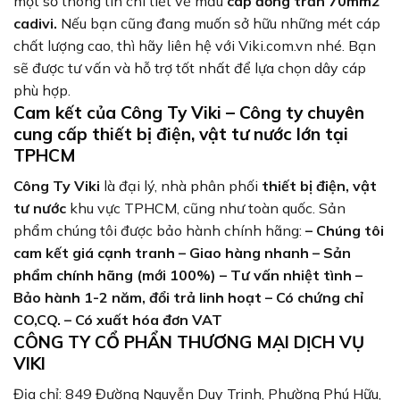
một số thông tin chi tiết về mẫu
cáp đồng trần 70mm2
cadivi.
Nếu bạn cũng đang muốn sở hữu những mét cáp
chất lượng cao, thì hãy liên hệ với Viki.com.vn nhé. Bạn
sẽ được tư vấn và hỗ trợ tốt nhất để lựa chọn dây cáp
phù hợp.
Cam kết của Công Ty Viki – Công ty chuyên
cung cấp thiết bị điện, vật tư nước lớn tại
TPHCM
Công Ty Viki
là đại lý, nhà phân phối
thiết bị điện, vật
tư nước
khu vực TPHCM, cũng như toàn quốc. Sản
phẩm chúng tôi được bảo hành chính hãng:
– Chúng tôi
cam kết giá cạnh tranh
– Giao hàng nhanh
– Sản
phẩm chính hãng (mới 100%)
– Tư vấn nhiệt tình
–
Bảo hành 1-2 năm, đổi trả linh hoạt
– Có chứng chỉ
CO,CQ.
– Có xuất hóa đơn VAT
CÔNG TY CỔ PHẨN THƯƠNG MẠI DỊCH VỤ
VIKI
Địa chỉ: 849 Đường Nguyễn Duy Trinh, Phường Phú Hữu,