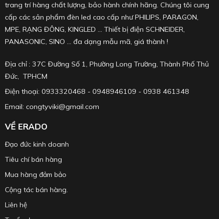
trang trí hàng chất lượng, bảo hành chính hãng. Chúng tôi cung
cấp các sản phẩm đèn led cao cấp như PHILIPS, PARAGON,
MPE, RẠNG ĐÔNG, KINGLED ... Thiết bị điện SCHNEIDER,
PANASONIC, SINO ... đa dạng mẫu mã, giá thành !
Địa chỉ : 37C Đường Số 1, Phường Long Trường, Thành Phố Thủ
Đức, TPHCM
Điện thoại: 0933320468 - 0948946109 - 0938 461348
Email: congtyviki@gmail.com
VỀ ERADO
Đạo đức kinh doanh
Tiêu chí bán hàng
Mua hàng đảm bảo
Cộng tác bán hàng.
Liên hệ