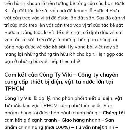
tiến hành khoan lỗ trên tường bê tông của của bạn Bước
3: Lắp đặt tắc kê sắt vào nơi đã khoan lỗ Bước 4: Đưa
vật cần treo vào vị trí đã được lắp đặt sẵn. Sau đó căn vị
trí của móc treo lên vật cần treo vào vị trí của tắc kê sắt
Bước 5: Dùng tuốc lơ vít để siết chặt, cố định đầu vít sắt
vào tắc kê sắt Trên đây là những thông tin chúng tôi
tổng hợp được về
tắc kê sắ
t. Hy vọng bài viết này sẽ
mang lại những thông tin hữu ích cho bạn. Hẹn gặp các
bạn ở những bài viết tiếp theo nhé!
Cam kết của Công Ty Viki – Công ty chuyên
cung cấp thiết bị điện, vật tư nước lớn tại
TPHCM
Công Ty Viki
là đại lý, nhà phân phối
thiết bị điện, vật
tư nước
khu vực TPHCM, cũng như toàn quốc. Sản
phẩm chúng tôi được bảo hành chính hãng:
– Chúng tôi
cam kết giá cạnh tranh
– Giao hàng nhanh
– Sản
phẩm chính hãng (mới 100%)
– Tư vấn nhiệt tình
–