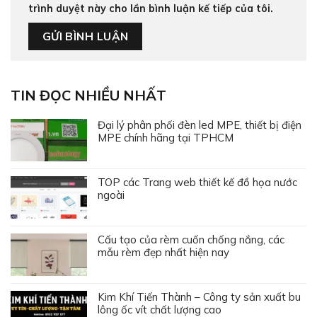
trình duyệt này cho lần bình luận kế tiếp của tôi.
TIN ĐỌC NHIỀU NHẤT
Đại lý phân phối đèn led MPE, thiết bị điện
MPE chính hãng tại TPHCM
TOP các Trang web thiết kế đồ họa nước
ngoài
Cấu tạo của rèm cuốn chống nắng, các
mẫu rèm đẹp nhất hiện nay
Kim Khí Tiến Thành – Công ty sản xuất bu
lông ốc vít chất lượng cao