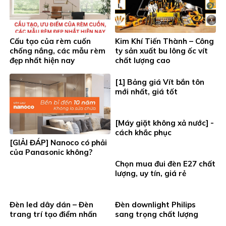
Cấu tạo của rèm cuốn
Kim Khí Tiến Thành – Công
chống nắng, các mẫu rèm
ty sản xuất bu lông ốc vít
đẹp nhất hiện nay
chất lượng cao
[1] Bảng giá Vít bắn tôn
mới nhất, giá tốt
[Máy giặt không xả nước] -
cách khắc phục
[GIẢI ĐÁP] Nanoco có phải
của Panasonic không?
Chọn mua đui đèn E27 chất
lượng, uy tín, giá rẻ
Đèn led dây dán – Đèn
Đèn downlight Philips
trang trí tạo điểm nhấn
sang trọng chất lượng