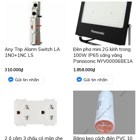
Any Trip Alarm Switch LA
Đèn pha mini 2G kính trong
1NO+1NC LS
100W IP65 sáng vàng
Panasonic NYV00006BE1A
310.000
₫
1.858.000
₫
Gửi tin nhắn
Gửi tin nhắn
2 ổ cắm 3 chấu có màn che
Băng keo cách điện PVC 10