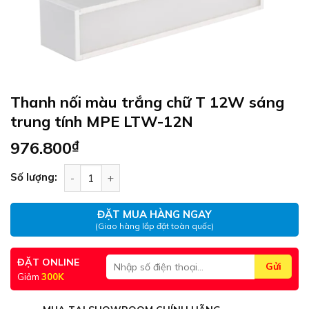
Thanh nối màu trắng chữ T 12W sáng
trung tính MPE LTW-12N
976.800
₫
Thanh nối màu trắng chữ T 12W sáng trung tín
Số lượng:
ĐẶT MUA HÀNG NGAY
(Giao hàng lắp đặt toàn quốc)
ĐẶT ONLINE
Giảm
300K