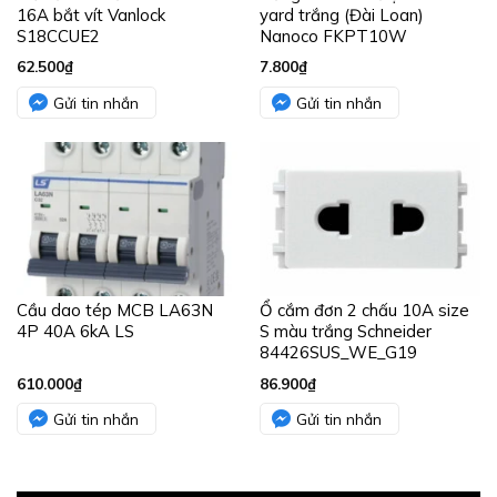
16A bắt vít Vanlock
yard trắng (Đài Loan)
S18CCUE2
Nanoco FKPT10W
62.500
₫
7.800
₫
Gửi tin nhắn
Gửi tin nhắn
Cầu dao tép MCB LA63N
Ổ cắm đơn 2 chấu 10A size
4P 40A 6kA LS
S màu trắng Schneider
84426SUS_WE_G19
610.000
₫
86.900
₫
Gửi tin nhắn
Gửi tin nhắn