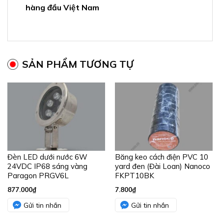
hàng đầu Việt Nam
SẢN PHẨM TƯƠNG TỰ
Đèn LED dưới nước 6W
Băng keo cách điện PVC 10
24VDC IP68 sáng vàng
yard đen (Đài Loan) Nanoco
Paragon PRGV6L
FKPT10BK
877.000
₫
7.800
₫
Gửi tin nhắn
Gửi tin nhắn