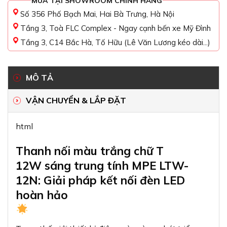
MUA TẠI SHOWROOM CHÍNH HÃNG
Số 356 Phố Bạch Mai, Hai Bà Trưng, Hà Nội
Tầng 3, Toà FLC Complex - Ngay cạnh bến xe Mỹ Đình
Tầng 3, C14 Bắc Hà, Tố Hữu (Lê Văn Lương kéo dài...)
MÔ TẢ
VẬN CHUYỂN & LẮP ĐẶT
html
Thanh nối màu trắng chữ T
12W sáng trung tính MPE LTW-
12N: Giải pháp kết nối đèn LED
hoàn hảo