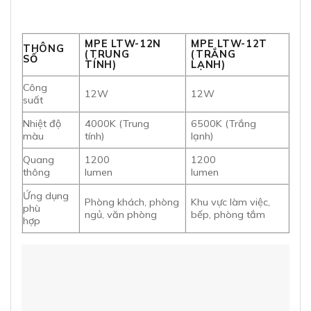
MPE LTW-12N
MPE LTW-12T
THÔNG
(TRUNG
(TRẮNG
SỐ
TÍNH)
LẠNH)
Công
12W
12W
suất
Nhiệt độ
4000K (Trung
6500K (Trắng
màu
tính)
lạnh)
Quang
1200
1200
thông
lumen
lumen
Ứng dụng
Phòng khách, phòng
Khu vực làm việc,
phù
ngủ, văn phòng
bếp, phòng tắm
hợp