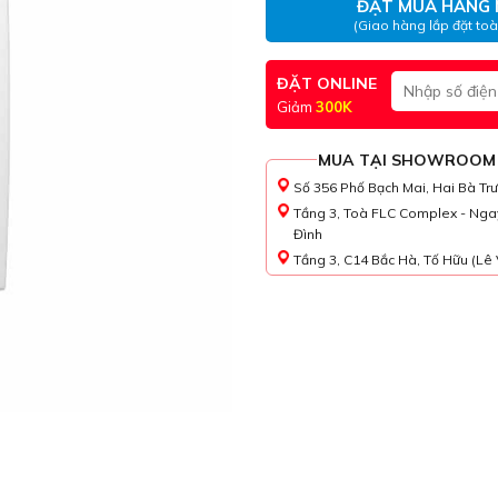
ĐẶT MUA HÀNG 
(Giao hàng lắp đặt to
ĐẶT ONLINE
Giảm
300K
MUA TẠI SHOWROOM
Số 356 Phố Bạch Mai, Hai Bà Tr
Tầng 3, Toà FLC Complex - Nga
Đình
Tầng 3, C14 Bắc Hà, Tố Hữu (Lê 