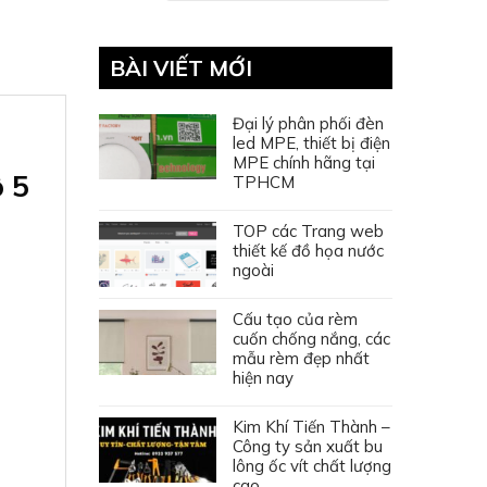
BÀI VIẾT MỚI
Đại lý phân phối đèn
led MPE, thiết bị điện
MPE chính hãng tại
 5
TPHCM
TOP các Trang web
thiết kế đồ họa nước
ngoài
Cấu tạo của rèm
cuốn chống nắng, các
mẫu rèm đẹp nhất
hiện nay
Kim Khí Tiến Thành –
Công ty sản xuất bu
lông ốc vít chất lượng
cao