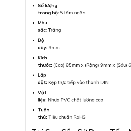
Số lượng
trong bộ:
5 tấm ngăn
Màu
sắc:
Trắng
Độ
dày:
9mm
Kích
thước:
(Cao) 85mm x (Rộng) 9mm x (Sâu)
Lắp
đặt:
Kẹp trực tiếp vào thanh DIN
Vật
liệu:
Nhựa PVC chất lượng cao
Tuân
thủ:
Tiêu chuẩn RoHS