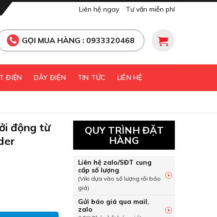
Liên hệ ngay
Tư vấn miễn phí
GỌI MUA HÀNG : 0933320468
T ĐIỆN
DÂY ĐIỆN
TIN TỨC
LIÊN HỆ
ởi động từ
QUY TRÌNH ĐẶT
ider
HÀNG
Liên hệ zalo/SĐT cung
cấp số lượng
(Viki dựa vào số lượng rồi báo
giá)
hởi động từ iCT (lô 5 cái) Schneider A9A27062 số lượng
Gửi báo giá qua mail,
zalo