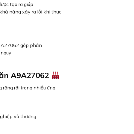
ược tạo ra giúp
 khả năng xảy ra lỗi khi thực
A9A27062 góp phần
 nguy
găn A9A27062
ộng rãi trong nhiều ứng
nghiệp và thương