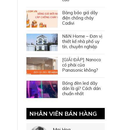
Bảng báo giá dây
điện chống cháy
Cadivi
N&N Home – Đơn vị
thiết kế nhà phố uy
tín, chuyên nghiệp
[GIẢI ĐÁP] Nanoco
có phải của
Panasonic không?
Bóng đèn led dây
dán là gì? Cách dán
chuẩn nhất
NHÂN VIÊN BÁN HÀNG
Mai Hoa