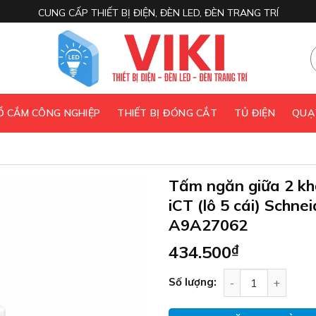
CUNG CẤP THIẾT BỊ ĐIỆN, ĐÈN LED, ĐÈN TRANG TRÍ
 Ổ CẮM CÔNG NGHIỆP
THIẾT BỊ ĐÓNG CẮT
TỦ ĐIỆN
QUẠ
Tấm ngăn giữa 2 kh
iCT (lô 5 cái) Schne
A9A27062
434.500
₫
Tấm ngăn giữa 2 k
Số lượng: