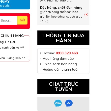
(VIKI Phản hồi báo giá)
NGAY
àn quốc)
Đặt hàng, chốt đơn hàng
((Khách hàng chốt đơn báo
giá, lên hợp đồng, cọc và giao
hàng)
THÔNG TIN MUA
 CHÍNH HÃNG
HÀNG
ưng, Hà Nội
y cạnh bến xe Mỹ
Hotline:
0933.320.468
Văn Lương kéo dài...)
Mua hàng đảm bảo
Chính sách bán hàng
Hướng dẫn thanh toán
CHAT TRỰC
TUYẾN