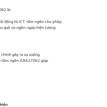
062 là
hởi động từ iCT, tấm ngăn cho phép
iệu quả và ngăn ngừa hiện tượng
 chính gây ra sự xuống
ụng tấm ngăn A9A27062 giúp
thiện