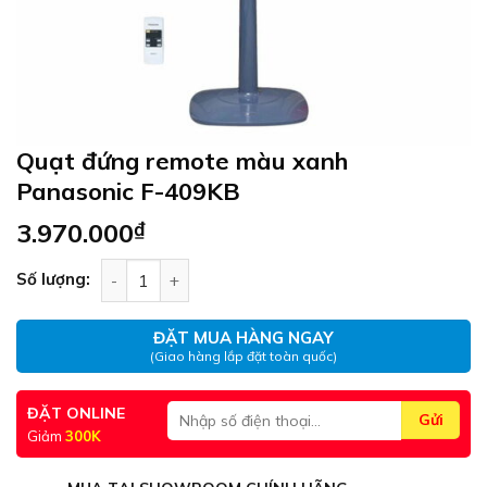
Quạt đứng remote màu xanh
Panasonic F-409KB
3.970.000
₫
Quạt đứng remote màu xanh Panasonic F-409KB 
Số lượng:
ĐẶT MUA HÀNG NGAY
(Giao hàng lắp đặt toàn quốc)
ĐẶT ONLINE
Giảm
300K