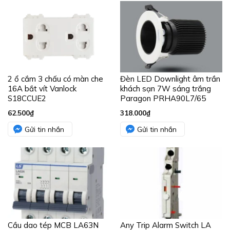
2 ổ cắm 3 chấu có màn che
Đèn LED Downlight âm trần
16A bắt vít Vanlock
khách sạn 7W sáng trắng
S18CCUE2
Paragon PRHA90L7/65
62.500
₫
318.000
₫
Gửi tin nhắn
Gửi tin nhắn
Cầu dao tép MCB LA63N
Any Trip Alarm Switch LA