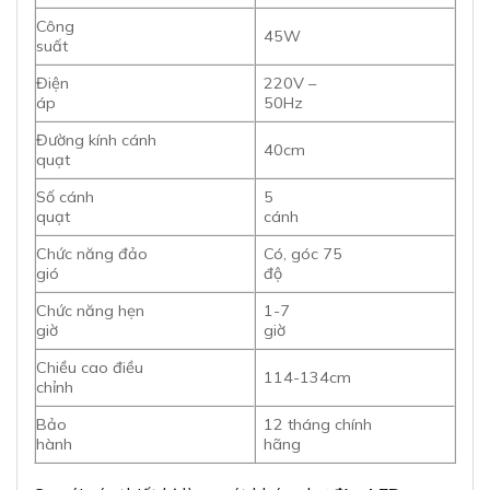
Công
45W
suất
Điện
220V –
áp
50Hz
Đường kính cánh
40cm
quạt
Số cánh
5
quạt
cánh
Chức năng đảo
Có, góc 75
gió
độ
Chức năng hẹn
1-7
giờ
giờ
Chiều cao điều
114-134cm
chỉnh
Bảo
12 tháng chính
hành
hãng