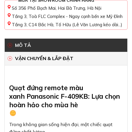
MUA TẠI SHOWROOM CHÍNH HÃNG
Số 356 Phố Bạch Mai, Hai Bà Trưng, Hà Nội
Tầng 3, Toà FLC Complex - Ngay cạnh bến xe Mỹ Đình
Tầng 3, C14 Bắc Hà, Tố Hữu (Lê Văn Lương kéo dài...)
MÔ TẢ
VẬN CHUYỂN & LẮP ĐẶT
Quạt đứng remote màu
xanh Panasonic F-409KB: Lựa chọn
hoàn hảo cho mùa hè
Trong không gian sống hiện đại, một chiếc quạt
đứng chất lượng