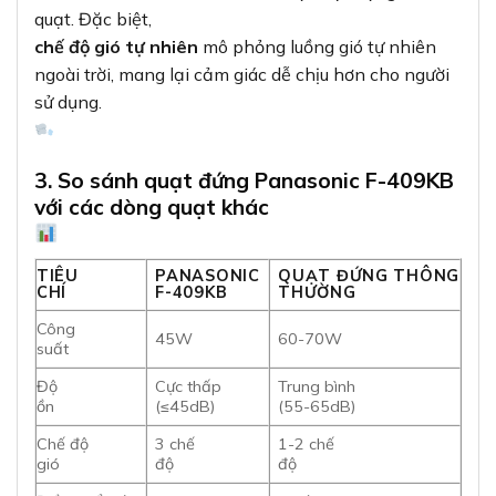
quạt. Đặc biệt,
chế độ gió tự nhiên
mô phỏng luồng gió tự nhiên
ngoài trời, mang lại cảm giác dễ chịu hơn cho người
sử dụng.
3. So sánh quạt đứng Panasonic F-409KB
với các dòng quạt khác
TIÊU
PANASONIC
QUẠT ĐỨNG THÔNG
CHÍ
F-409KB
THƯỜNG
Công
45W
60-70W
suất
Độ
Cực thấp
Trung bình
ồn
(≤45dB)
(55-65dB)
Chế độ
3 chế
1-2 chế
gió
độ
độ