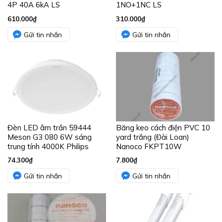
4P 40A 6kA LS
1NO+1NC LS
610.000
₫
310.000
₫
Gửi tin nhắn
Gửi tin nhắn
Đèn LED âm trần 59444
Băng keo cách điện PVC 10
Meson G3 080 6W sáng
yard trắng (Đài Loan)
trung tính 4000K Philips
Nanoco FKPT10W
74.300
₫
7.800
₫
Gửi tin nhắn
Gửi tin nhắn