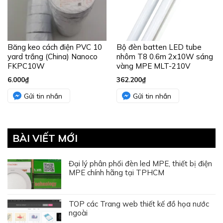
Băng keo cách điện PVC 10
Bộ đèn batten LED tube
yard trắng (China) Nanoco
nhôm T8 0.6m 2x10W sáng
FKPC10W
vàng MPE MLT-210V
6.000
₫
362.200
₫
Gửi tin nhắn
Gửi tin nhắn
BÀI VIẾT MỚI
Đại lý phân phối đèn led MPE, thiết bị điện
MPE chính hãng tại TPHCM
TOP các Trang web thiết kế đồ họa nước
ngoài