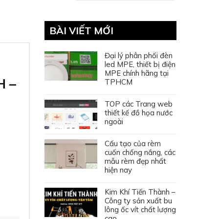
BÀI VIẾT MỚI
Đại lý phân phối đèn
led MPE, thiết bị điện
MPE chính hãng tại
H –
TPHCM
TOP các Trang web
thiết kế đồ họa nước
ngoài
Cấu tạo của rèm
cuốn chống nắng, các
mẫu rèm đẹp nhất
hiện nay
Kim Khí Tiến Thành –
Công ty sản xuất bu
lông ốc vít chất lượng
cao