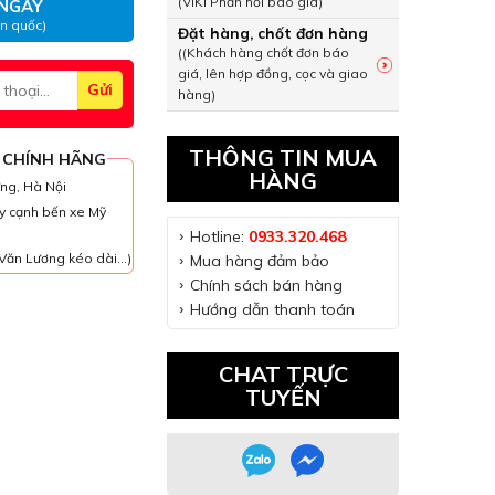
(VIKI Phản hồi báo giá)
NGAY
àn quốc)
Đặt hàng, chốt đơn hàng
((Khách hàng chốt đơn báo
giá, lên hợp đồng, cọc và giao
hàng)
THÔNG TIN MUA
 CHÍNH HÃNG
HÀNG
ưng, Hà Nội
y cạnh bến xe Mỹ
Hotline:
0933.320.468
Văn Lương kéo dài...)
Mua hàng đảm bảo
Chính sách bán hàng
Hướng dẫn thanh toán
CHAT TRỰC
TUYẾN