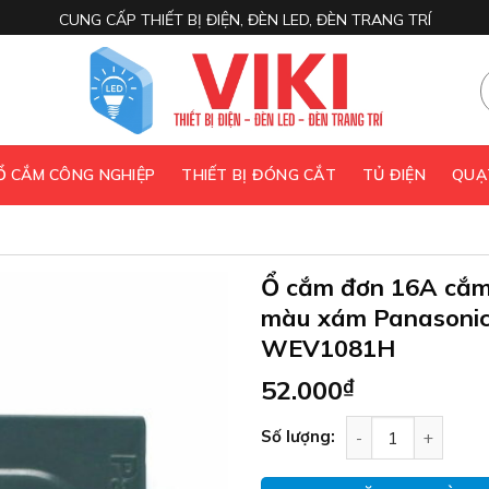
CUNG CẤP THIẾT BỊ ĐIỆN, ĐÈN LED, ĐÈN TRANG TRÍ
 Ổ CẮM CÔNG NGHIỆP
THIẾT BỊ ĐÓNG CẮT
TỦ ĐIỆN
QUẠ
Ổ cắm đơn 16A cắm
màu xám Panasoni
WEV1081H
52.000
₫
Ổ cắm đơn 16A c
Số lượng: