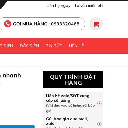
Liên hệ ngay
Tư vấn miễn phí
GỌI MUA HÀNG : 0933320468
T ĐIỆN
DÂY ĐIỆN
TIN TỨC
LIÊN HỆ
 nhanh
QUY TRÌNH ĐẶT
c
HÀNG
Liên hệ zalo/SĐT cung
cấp số lượng
(Viki dựa vào số lượng rồi báo
giá)
ắm nhanh màu xám Panasonic WEV1081H số lượng
Gửi báo giá qua mail,
zalo