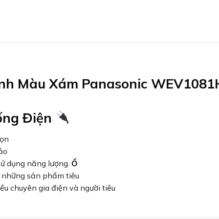
nh Màu Xám Panasonic WEV1081
ống Điện
họn
ảo
sử dụng năng lượng.
Ổ
g những sản phẩm tiêu
ều chuyên gia điện và người tiêu