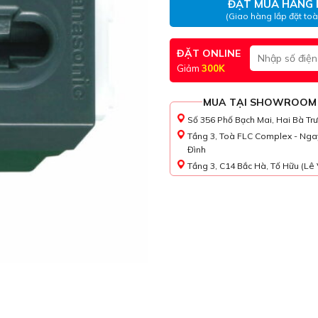
ĐẶT MUA HÀNG 
(Giao hàng lắp đặt to
ĐẶT ONLINE
Giảm
300K
MUA TẠI SHOWROOM
Số 356 Phố Bạch Mai, Hai Bà Tr
Tầng 3, Toà FLC Complex - Nga
Đình
Tầng 3, C14 Bắc Hà, Tố Hữu (Lê 