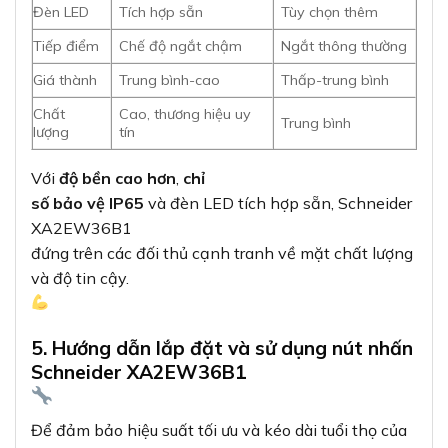
Schneider XA2EW36B1
Để đảm bảo hiệu suất tối ưu và kéo dài tuổi thọ của
nút nhấn Schneider XA2EW36B1
, việc lắp đặt và
sử
dụng đúng cách là rất quan trọng:
Các bước lắp đặt:
Chuẩn bị
: Khoan lỗ 22mm trên tủ điện
hoặc bảng điều khiển
Lắp đặt
: Đặt nút nhấn vào lỗ và cố
định bằng đai ốc đi kèm
Đấu nối
: Kết nối dây điện vào các
đầu tiếp điểm theo sơ đồ
Kết nối nguồn
: Cấp nguồn 24V AC/DC
cho đèn LED chỉ thị