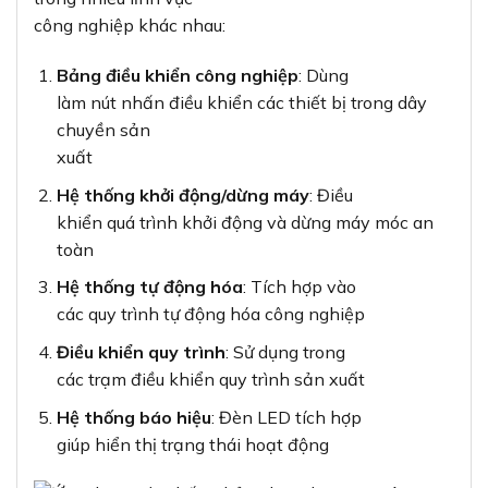
Hệ thống báo hiệu
: Đèn LED tích hợp
giúp hiển thị trạng thái hoạt động
4. So sánh Schneider XA2EW36B1 với các
sản phẩm tương tự
Để giúp người dùng đưa ra quyết định đúng đắn,
dưới đây là bảng so
sánh
XA2EW36B1
với một số sản phẩm tương tự
trên
thị trường:
SCHNEIDER
SẢN PHẨM
TIÊU CHÍ
XA2EW36B1
TƯƠNG TỰ
Độ bền cơ