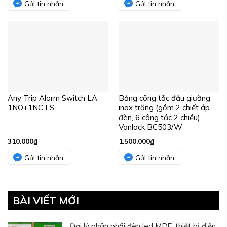
BÀI VIẾT MỚI
Đại lý phân phối đèn led MPE, thiết bị điện
MPE chính hãng tại TPHCM
TOP các Trang web thiết kế đồ họa nước
ngoài
Cấu tạo của rèm cuốn chống nắng, các
mẫu rèm đẹp nhất hiện nay
Kim Khí Tiến Thành – Công ty sản xuất bu
lông ốc vít chất lượng cao
Bảng báo giá dây điện chống cháy Cadivi