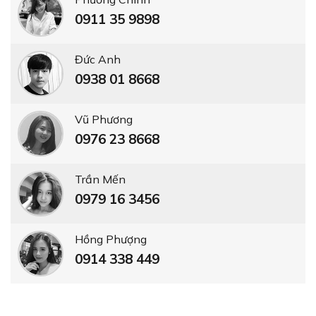
0914 338 449
NGƯỜI NỔI TIẾNG BẢO TRỢ TIN DÙNG
ERADO