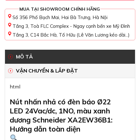
MUA TẠI SHOWROOM CHÍNH HÃNG
Số 356 Phố Bạch Mai, Hai Bà Trưng, Hà Nội
Tầng 3, Toà FLC Complex - Ngay cạnh bến xe Mỹ Đình
Tầng 3, C14 Bắc Hà, Tố Hữu (Lê Văn Lương kéo dài...)
MÔ TẢ
VẬN CHUYỂN & LẮP ĐẶT
html
Nút nhấn nhả có đèn báo Ø22
LED 24Vac/dc, 1NO, màu xanh
dương Schneider XA2EW36B1:
Hướng dẫn toàn diện