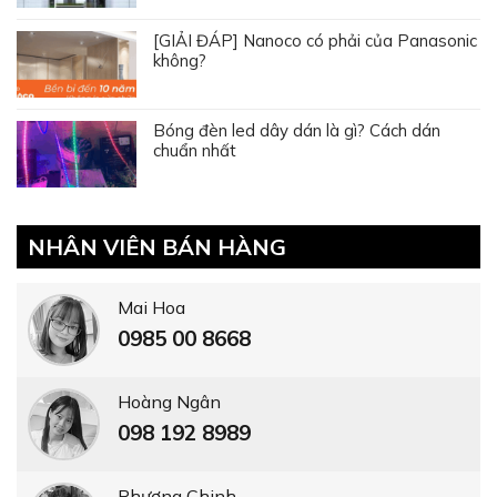
Hoàng Ngân
098 192 8989
Phương Chinh
0911 35 9898
Đức Anh
0938 01 8668
Vũ Phương
0976 23 8668
Trần Mến
0979 16 3456
Hồng Phượng