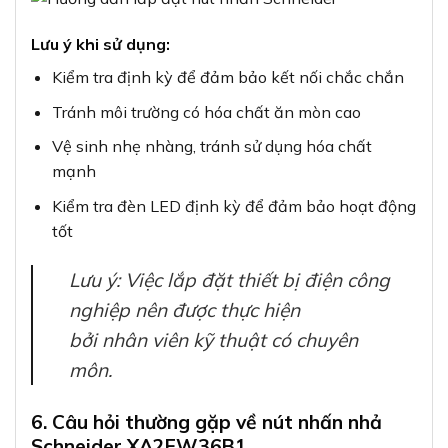
môn.
6. Câu hỏi thường gặp về nút nhấn nhả
Schneider XA2EW36B1
Câu hỏi 1: Nút nhấn Schneider XA2EW36B1 có
thể hoạt
động ở môi trường có độ ẩm cao không?
Có, với chỉ số bảo vệ IP65, XA2EW36B1 có khả
năng chống bụi hoàn
toàn và chống nước ở mức độ phun mạnh, phù hợp
với môi trường ẩm
ướt.
Câu hỏi 2: Tuổi thọ thực tế của nút nhấn
XA2EW36B1 là
bao lâu?