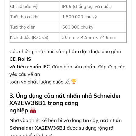
nghiệp
Nhờ vào thiết kế bền bỉ và đáng tin cậy,
nút nhấn
Schneider XA2EW36B1
được sử dụng rộng rãi
trong nhiều lĩnh vực
công nghiệp khác nhau:
Bảng điều khiển công nghiệp
: Dùng
làm nút nhấn điều khiển các thiết bị trong dây
chuyền sản
xuất
Hệ thống khởi động/dừng máy
: Điều
khiển quá trình khởi động và dừng máy móc an
toàn
Hệ thống tự động hóa
: Tích hợp vào
các quy trình tự động hóa công nghiệp
Điều khiển quy trình
: Sử dụng trong
các trạm điều khiển quy trình sản xuất