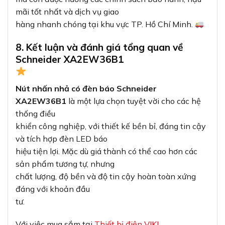
đáng với khoản đầu
tư.
Với việc mua sắm tại
Thiết bị điện VIKI
,
khách hàng được đảm bảo về nguồn gốc chính
hãng và dịch vụ hậu mãi tốt nhất.
Đừng ngần ngại liên hệ ngay để được tư vấn và hỗ
trợ chi tiết về sản
phẩm!
Tham khảo thêm các sản phẩm thiết bị điện chất
lượng cao khác tại
VIKI:
Công tắc ổ
cắm
Thiết bị đóng
cắt