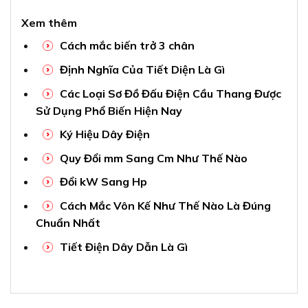
SẢN PHẨM TƯƠNG TỰ
Băng keo cách điện PVC 10
Băng keo cách điện PVC 10
yard trắng (Đài Loan)
yard trắng (China) Nanoco
Nanoco FKPT10W
FKPC10W
7.800
₫
6.000
₫
Gửi tin nhắn
Gửi tin nhắn