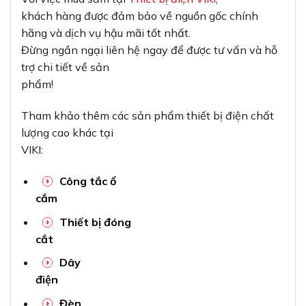
Dây
điện
Đèn
led
Thiết
bị điện Công Nghiệp
Liên hệ ngay hôm nay để được tư vấn và báo giá tốt
nhất!
Thiết bị điện VIKI
– Đơn vị phân phối
thiết bị điện hàng đầu tại TP. Hồ Chí Minh.
Phone/Zalo:
0933 320 468 – 0948 946 109 – 0938
461
348