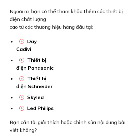
Bạn cần tôi giải thích hoặc chỉnh sửa nội dung bài
viết không?
Xem thêm
Cách mắc biến trở 3 chân
Định Nghĩa Của Tiết Diện Là Gì
Các Loại Sơ Đồ Đấu Điện Cầu Thang Được
Sử Dụng Phổ Biến Hiện Nay
Ký Hiệu Dây Điện
Quy Đổi mm Sang Cm Như Thế Nào
Đổi kW Sang Hp
Cách Mắc Vôn Kế Như Thế Nào Là Đúng
Chuẩn Nhất
Tiết Điện Dây Dẫn Là Gì