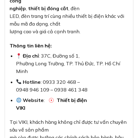
Tại VIKI, khách hàng không chỉ được tư vấn chuyên
sâu về sản phẩm
mà còn được hưởng các chính sách bảo hành, hậu
mãi tốt nhất và dịch vụ giao
hàng nhanh chóng tại khu vực TP. Hồ Chí Minh.
8. Kết luận và đánh giá tổng quan về
Schneider XA2EW36B1
Nút nhấn nhả có đèn báo Schneider
XA2EW36B1
là một lựa chọn tuyệt vời cho các hệ
thống điều
khiển công nghiệp, với thiết kế bền bỉ, đáng tin cậy
và tích hợp đèn LED báo
hiệu tiện lợi. Mặc dù giá thành có thể cao hơn các
sản phẩm tương tự, nhưng
chất lượng, độ bền và độ tin cậy hoàn toàn xứng