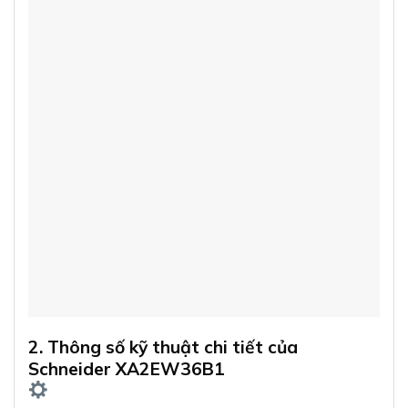
2. Thông số kỹ thuật chi tiết của
Schneider XA2EW36B1
Để giúp các
chuyên gia SEO
và những
người làm trong lĩnh vực
thiết bị điện công
nghiệp
có cái nhìn đầy đủ, dưới đây là bảng thông
số kỹ thuật
chi tiết:
THÔNG SỐ
GIÁ TRỊ
Thương hiệu
Schneider Electric
Mã sản phẩm
XA2EW36B1
Dòng sản phẩm
Easy Harmony XA2
Màu sắc
Xanh dương
Đường kính lắp đặt
22mm