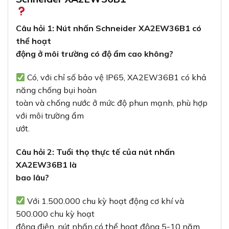
Với 1.500.000 chu kỳ hoạt động cơ khí và
500.000 chu kỳ hoạt
động điện, nút nhấn có thể hoạt động 5-10 năm
trong điều kiện sử dụng bình
thường.
Câu hỏi 3: Có thể thay thế đèn LED trên nút nhấn
XA2EW36B1 khi bị hỏng không?
Đèn LED được tích hợp sẵn trong thiết kế. Trong
trường hợp đèn
LED bị hỏng, thông thường cần thay thế cả nút
nhấn để đảm bảo chất lượng và
độ tin cậy.
Câu hỏi 4: Schneider XA2EW36B1 có thể sử dụng
ở điện
áp khác 24V không?