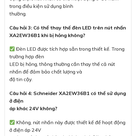
Không, nút nhấn này được thiết kế để hoạt động
ở điện áp 24V
AC/DC. Sử dụng ở điện áp khác có thể làm hỏng
đèn LED hoặc gây nguy
hiểm.
7. Mua nút nhấn Schneider XA2EW36B1
chính hãng ở đâu?
Để đảm bảo mua được sản phẩm
Schneider
XA2EW36B1
chính hãng
, quý khách có thể liên hệ với
Thiết bị
điện VIKI
– đơn
vị phân phối thiết bị điện chính hãng hàng đầu tại
TP. Hồ Chí