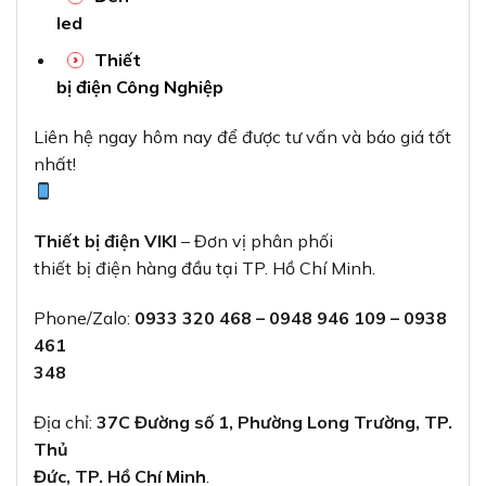
Địa chỉ:
37C Đường số 1, Phường Long Trường, TP.
Thủ
Đức, TP. Hồ Chí Minh
.
Ngoài ra, bạn có thể tham khảo thêm các thiết bị
điện chất lượng
cao từ các thương hiệu hàng đầu tại:
Dây
Cadivi
Thiết bị
điện Panasonic
Thiết bị
điện Schneider
Skyled
Led Philips