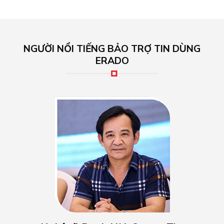
Nghệ sĩ, Danh Hài: Quang Tèo
"Trở về với cuộc sống đời thường sau 30 năm miệt mài
gắn bó với nghiệp diễn. Với mong muốn thay đổi lại
không gian sống và tôi lựa chọn nội thất ERADO"
ERADO MUSIC SHOW