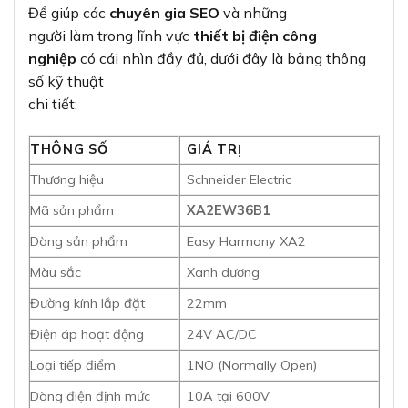
Điện áp hoạt động
24V AC/DC
Loại tiếp điểm
1NO (Normally Open)
Dòng điện định mức
10A tại 600V
Chỉ số bảo vệ
IP65 (chống bụi và nước)
Tuổi thọ cơ khí
1.500.000 chu kỳ
Tuổi thọ điện
500.000 chu kỳ
Kích thước (R×C×S)
30mm × 42mm × 74.5mm
Các chứng nhận mà sản phẩm đạt được bao gồm
CE, RoHS
và tiêu chuẩn IEC
, đảm bảo sản phẩm đáp ứng các
yêu cầu về an
toàn và chất lượng quốc tế.
3. Ứng dụng của nút nhấn nhả Schneider
XA2EW36B1 trong công