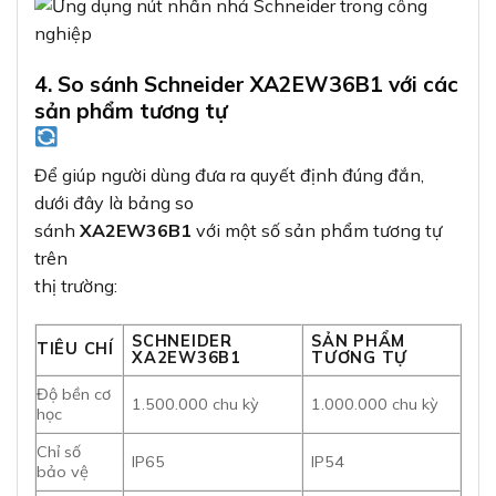
1.500.000 chu kỳ
1.000.000 chu kỳ
học
Chỉ số
IP65
IP54
bảo vệ
Đèn LED
Tích hợp sẵn
Tùy chọn thêm
Tiếp điểm
Chế độ ngắt chậm
Ngắt thông thường
Giá thành
Trung bình-cao
Thấp-trung bình
Chất
Cao, thương hiệu uy
Trung bình
lượng
tín
Với
độ bền cao hơn
,
chỉ
số bảo vệ IP65
và đèn LED tích hợp sẵn, Schneider
XA2EW36B1
đứng trên các đối thủ cạnh tranh về mặt chất lượng
và độ tin cậy.
5. Hướng dẫn lắp đặt và sử dụng nút nhấn