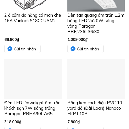
khách sạn 7W sáng trắng
yard đỏ (Đài Loan) Nanoco
Paragon PRHA90L7/65
FKPT10R
318.000
₫
7.800
₫
Gửi tin nhắn
Gửi tin nhắn
Any Trip Alarm Switch LA
Bảng công tắc đầu giường
1NO+1NC LS
inox trắng (gồm 2 chiết áp
đèn, 6 công tắc 2 chiều)
Vanlock BC503/W
310.000
₫
1.500.000
₫
Gửi tin nhắn
Gửi tin nhắn