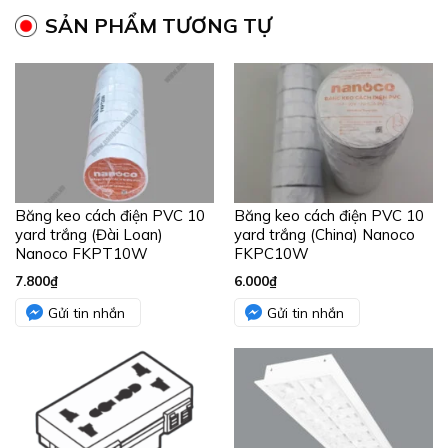
2 ổ cắm đa năng có màn che
Đèn tán quang âm trần 1.2m
16A Vanlock S18CCUAM2
bóng LED 2x20W sáng
vàng Paragon
PRFJ236L36/30
68.800
₫
1.009.000
₫
Gửi tin nhắn
Gửi tin nhắn
Đèn LED Downlight âm trần
Băng keo cách điện PVC 10