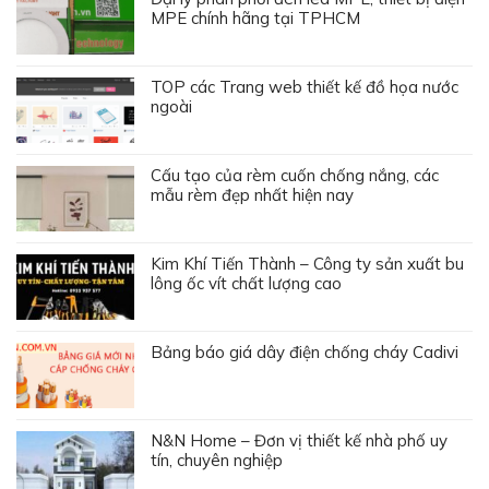
N&N Home – Đơn vị thiết kế nhà phố uy
tín, chuyên nghiệp
[GIẢI ĐÁP] Nanoco có phải của Panasonic
không?
Bóng đèn led dây dán là gì? Cách dán
chuẩn nhất
NHÂN VIÊN BÁN HÀNG
Mai Hoa
0985 00 8668