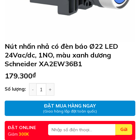
Nút nhấn nhả có đèn báo Ø22 LED
24Vac/dc, 1NO, màu xanh dương
Schneider XA2EW36B1
179.300
₫
Nút nhấn nhả có đèn báo Ø22 LED 24Vac/dc, 1N
Số lượng:
ĐẶT MUA HÀNG NGAY
(Giao hàng lắp đặt toàn quốc)
ĐẶT ONLINE
Giảm
300K