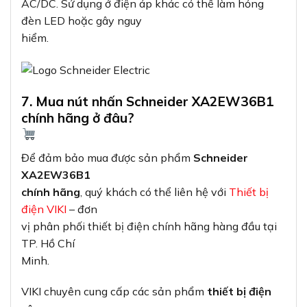
Minh.
VIKI chuyên cung cấp các sản phẩm
thiết bị điện
công
nghiệp
,
thiết bị đóng cắt
, đèn
LED, đèn trang trí cùng nhiều thiết bị điện khác với
mẫu mã đa dạng, chất
lượng cao và giá cả cạnh tranh.
Thông tin liên hệ:
Địa chỉ
: 37C, Đường số 1,
Phường Long Trường, TP. Thủ Đức, TP. Hồ Chí
Minh
Hotline
: 0933 320 468 –
0948 946 109 – 0938 461 348
Website
:
Thiết bị điện
VIKI