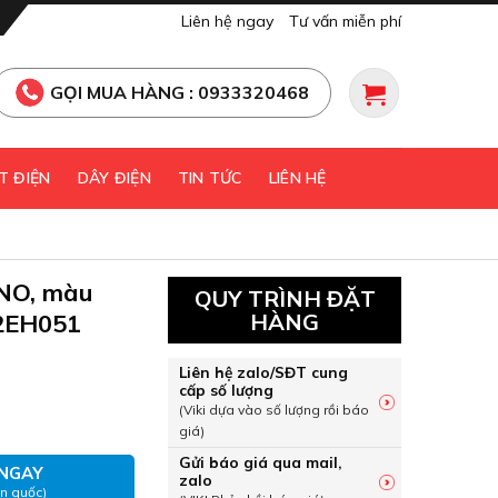
Liên hệ ngay
Tư vấn miễn phí
GỌI MUA HÀNG : 0933320468
T ĐIỆN
DÂY ĐIỆN
TIN TỨC
LIÊN HỆ
1NO, màu
QUY TRÌNH ĐẶT
2EH051
HÀNG
Liên hệ zalo/SĐT cung
cấp số lượng
 1NO, màu vàng Schneider XA2EH051 số lượng
(Viki dựa vào số lượng rồi báo
giá)
Gửi báo giá qua mail,
NGAY
zalo
àn quốc)