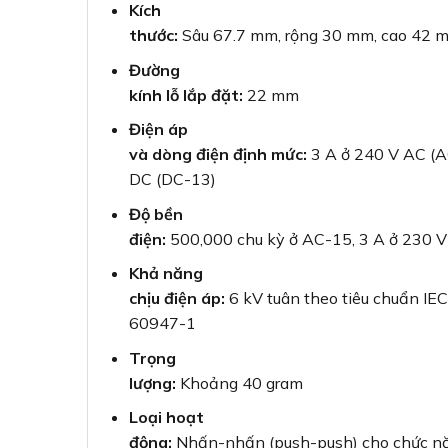
Kích
thước:
Sâu 67.7 mm, rộng 30 mm, cao 42 
Đường
kính lỗ lắp đặt:
22 mm
Điện áp
và dòng điện định mức:
3 A ở 240 V AC (A
DC (DC-13)
Độ bền
điện:
500,000 chu kỳ ở AC-15, 3 A ở 230 V
Khả năng
chịu điện áp:
6 kV tuân theo tiêu chuẩn IEC
60947-1
Trọng
lượng:
Khoảng 40 gram
Loại hoạt
động:
Nhấn-nhấn (push-push) cho chức nă