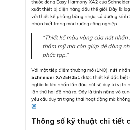
thuộc dòng Easy Harmony XA2 của Schneider 
xuất thiết bị điện hàng đầu thế giới. Đây là 
với thiết kế phẳng bằng nhựa, có đường kính
nhận biết trong môi trường công nghiệp.
“Thiết kế màu vàng của nút nhấn
thẩm mỹ mà còn giúp dễ dàng nhậ
phức tạp.”
Với một tiếp điểm thường mở (1NO),
nút nhấ
Schneider XA2EH051
được thiết kế đặc biệt
nghĩa là khi nhấn lần đầu, nút sẽ duy trì vị t
lần thứ hai để nhả ra. Đây là tính năng vô cù
yêu cầu duy trì trạng thái hoạt động mà không 
Thông số kỹ thuật chi tiế