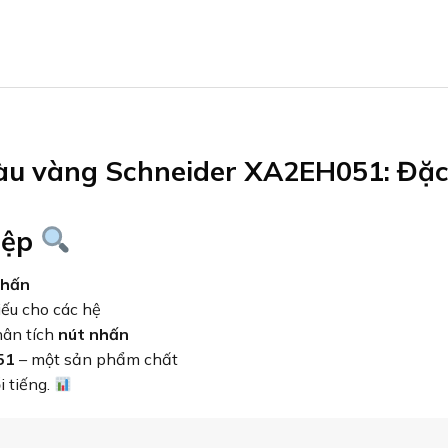
àu vàng Schneider XA2EH051: Đặ
iệp
nhấn
iếu cho các hệ
hân tích
nút nhấn
51
– một sản phẩm chất
i tiếng.