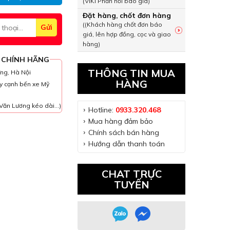
(VIKI Phản hồi báo giá)
Đặt hàng, chốt đơn hàng
((Khách hàng chốt đơn báo
giá, lên hợp đồng, cọc và giao
hàng)
 CHÍNH HÃNG
THÔNG TIN MUA
ưng, Hà Nội
HÀNG
y cạnh bến xe Mỹ
Văn Lương kéo dài...)
Hotline:
0933.320.468
Mua hàng đảm bảo
Chính sách bán hàng
Hướng dẫn thanh toán
CHAT TRỰC
TUYẾN