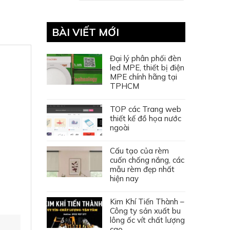
BÀI VIẾT MỚI
Đại lý phân phối đèn
led MPE, thiết bị điện
MPE chính hãng tại
c
TPHCM
TOP các Trang web
thiết kế đồ họa nước
ngoài
Cấu tạo của rèm
cuốn chống nắng, các
mẫu rèm đẹp nhất
hiện nay
Kim Khí Tiến Thành –
Công ty sản xuất bu
lông ốc vít chất lượng
cao