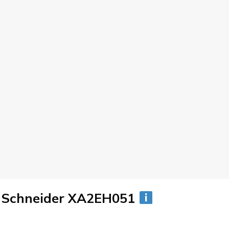
ữ Schneider XA2EH051