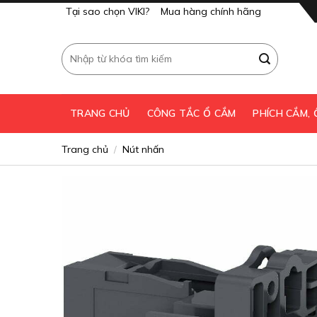
Skip
Tại sao chọn VIKI?
Mua hàng chính hãng
to
content
Tìm
kiếm:
TRANG CHỦ
CÔNG TẮC Ổ CẮM
PHÍCH CẮM,
Trang chủ
Nút nhấn
/