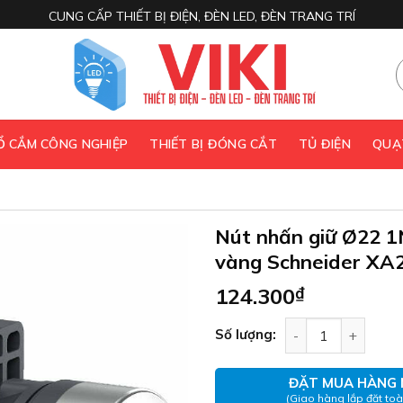
CUNG CẤP THIẾT BỊ ĐIỆN, ĐÈN LED, ĐÈN TRANG TRÍ
 Ổ CẮM CÔNG NGHIỆP
THIẾT BỊ ĐÓNG CẮT
TỦ ĐIỆN
QUẠ
Nút nhấn giữ Ø22 
vàng Schneider XA
124.300
₫
Nút nhấn giữ Ø22
Số lượng:
ĐẶT MUA HÀNG 
(Giao hàng lắp đặt to