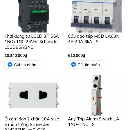
Khởi động từ LC1D 3P 65A
Cầu dao tép MCB LA63N
1NO+1NC 24Vdc Schneider
4P 40A 6kA LS
LC1D65ABNE
10.340.000
₫
610.000
₫
Gửi tin nhắn
Gửi tin nhắn
Ổ cắm đơn 2 chấu 10A size
Any Trip Alarm Switch LA
S màu trắng Schneider
1NO+1NC LS
84426SUS_WE_G19