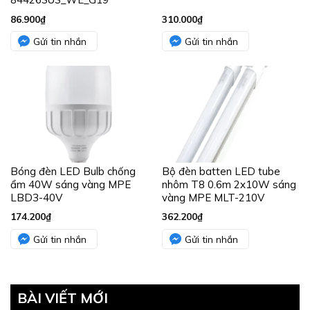
86.900
₫
310.000
₫
Gửi tin nhắn
Gửi tin nhắn
Bóng đèn LED Bulb chống
Bộ đèn batten LED tube
ẩm 40W sáng vàng MPE
nhôm T8 0.6m 2x10W sáng
LBD3-40V
vàng MPE MLT-210V
174.200
₫
362.200
₫
Gửi tin nhắn
Gửi tin nhắn
BÀI VIẾT MỚI