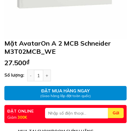
Mặt AvatarOn A 2 MCB Schneider
M3T02MCB_WE
27.500
₫
Mặt AvatarOn A 2 MCB Schneider M3T02MCB_WE
Số lượng:
ĐẶT MUA HÀNG NGAY
(Giao hàng lắp đặt toàn quốc)
ĐẶT ONLINE
Giảm
300K