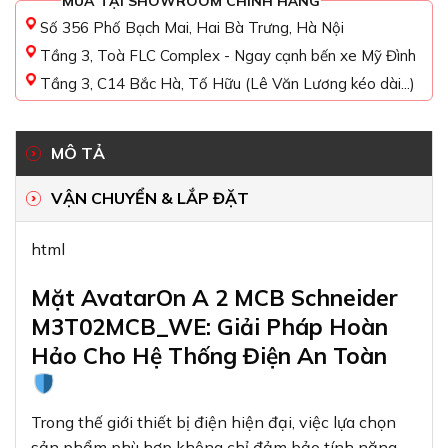
MUA TẠI SHOWROOM CHÍNH HÃNG
Số 356 Phố Bạch Mai, Hai Bà Trưng, Hà Nội
Tầng 3, Toà FLC Complex - Ngay cạnh bến xe Mỹ Đình
Tầng 3, C14 Bắc Hà, Tố Hữu (Lê Văn Lương kéo dài...)
MÔ TẢ
VẬN CHUYỂN & LẮP ĐẶT
html
Mặt AvatarOn A 2 MCB Schneider
M3T02MCB_WE: Giải Pháp Hoàn
Hảo Cho Hệ Thống Điện An Toàn
Trong thế giới thiết bị điện hiện đại, việc lựa chọn
sản phẩm phù hợp không chỉ đảm bảo tính năng