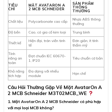
SẢN PHẨM
TIÊU
MẶT AVATARON A
THÔNG
CHÍ
2 MCB SCHNEIDER
THƯỜNG
Nhựa ABS thông
Chất liệu
Polycarbonate cao cấp
thường
Độ bền
Cao, có gia cố kim loại
Trung bình
Hiện đại, trán viền tinh
Đơn giản, ít tính
Thiết kế
tế
thẩm mỹ
Tính
Đạt chuẩn IEC 60670-
năng an
Tiêu chuẩn cơ bản
1, IP20
toàn
Khả năng
Đa dạng với nhiều
Hạn chế
tích hợp
module
Câu Hỏi Thường Gặp Về Mặt AvatarOn A
2 MCB Schneider M3T02MCB_WE
1. Mặt AvatarOn A 2 MCB Schneider có phù hợp
với mọi loại MCB không?