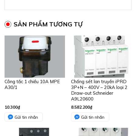
SẢN PHẨM TƯƠNG TỰ
Công tắc 1 chiều 10A MPE
Chống sét lan truyền iPRD
A30/1
3P+N – 400V – 20kA loại 2
Draw-out Schneider
A9L20600
10.300
₫
8.582.200
₫
Gửi tin nhắn
Gửi tin nhắn