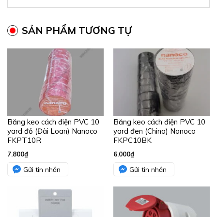
SẢN PHẨM TƯƠNG TỰ
Băng keo cách điện PVC 10
Băng keo cách điện PVC 10
yard đỏ (Đài Loan) Nanoco
yard đen (China) Nanoco
FKPT10R
FKPC10BK
7.800
₫
6.000
₫
Gửi tin nhắn
Gửi tin nhắn