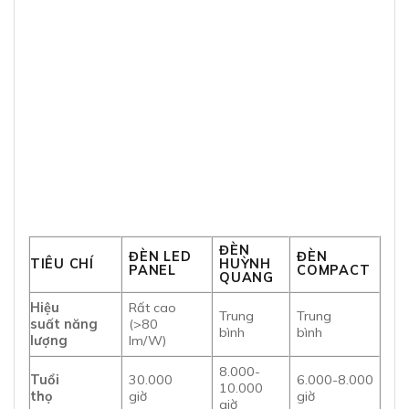
ĐÈN
ĐÈN LED
ĐÈN
TIÊU CHÍ
HUỲNH
PANEL
COMPACT
QUANG
Hiệu
Rất cao
Trung
Trung
suất năng
(>80
bình
bình
lượng
lm/W)
8.000-
Tuổi
30.000
6.000-8.000
10.000
thọ
giờ
giờ
giờ