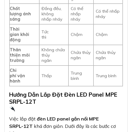
Chất
Đồng đều,
Có thể
Có thể nhấp
lượng ánh
không
nhấp
nháy
sáng
nhấp nháy
nháy
Thời
Tức
gian khởi
Chậm
Chậm
thì
động
Thân
Không chứa
Chứa thủy
Chứa thủy
thiện môi
thủy
ngân
ngân
trường
ngân
Chi
Trung
phí vận
Thấp
Trung bình
bình
hành
Hướng Dẫn Lắp Đặt Đèn LED Panel MPE
SRPL-12T
Việc lắp đặt
đèn LED panel gắn nổi MPE
SRPL-12T
khá đơn giản. Dưới đây là các bước cơ