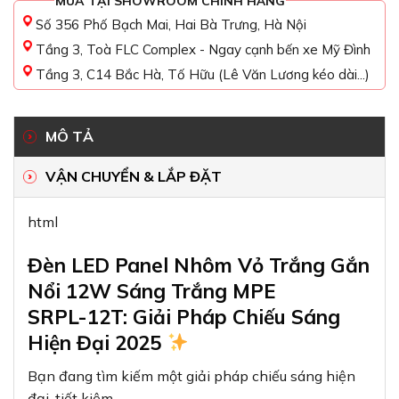
MUA TẠI SHOWROOM CHÍNH HÃNG
Số 356 Phố Bạch Mai, Hai Bà Trưng, Hà Nội
Tầng 3, Toà FLC Complex - Ngay cạnh bến xe Mỹ Đình
Tầng 3, C14 Bắc Hà, Tố Hữu (Lê Văn Lương kéo dài...)
MÔ TẢ
VẬN CHUYỂN & LẮP ĐẶT
html
Đèn LED Panel Nhôm Vỏ Trắng Gắn
Nổi 12W Sáng Trắng MPE
SRPL-12T: Giải Pháp Chiếu Sáng
Hiện Đại 2025
Bạn đang tìm kiếm một giải pháp chiếu sáng hiện
đại, tiết kiệm