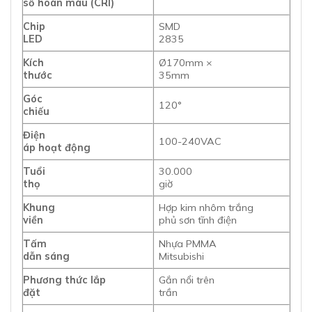
số hoàn màu (CRI)
Chip
SMD
LED
2835
Kích
Ø170mm ×
thước
35mm
Góc
120°
chiếu
Điện
100-240VAC
áp hoạt động
Tuổi
30.000
thọ
giờ
Khung
Hợp kim nhôm trắng
viền
phủ sơn tĩnh điện
Tấm
Nhựa PMMA
dẫn sáng
Mitsubishi
Phương thức lắp
Gắn nổi trên
đặt
trần