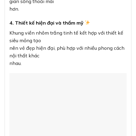
gian sống thoải mái
hơn.
4. Thiết kế hiện đại và thẩm mỹ
Khung viền nhôm trắng tinh tế kết hợp với thiết kế
siêu mỏng tạo
nên vẻ đẹp hiện đại, phù hợp với nhiều phong cách
nội thất khác
nhau.
Một Số Câu Hỏi Thường Gặp Về Đèn LED
Panel MPE SRPL-12T
1. Đèn LED panel MPE SRPL-12T có thể điều
chỉnh độ sáng được