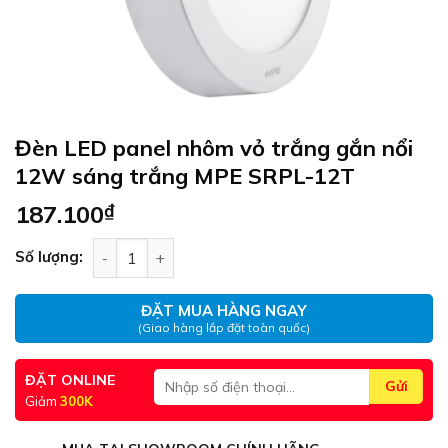
Đèn LED panel nhôm vỏ trắng gắn nổi
12W sáng trắng MPE SRPL-12T
187.100
₫
Đèn LED panel nhôm vỏ trắng gắn nổi 12W sáng
Số lượng:
ĐẶT MUA HÀNG NGAY
(Giao hàng lắp đặt toàn quốc)
ĐẶT ONLINE
Giảm
300K