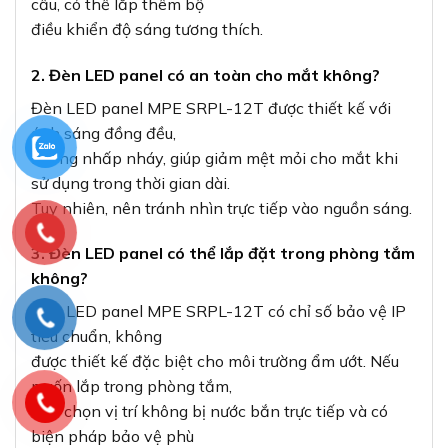
tiêu chuẩn, không
được thiết kế đặc biệt cho môi trường ẩm ướt. Nếu
muốn lắp trong phòng tắm,
nên chọn vị trí không bị nước bắn trực tiếp và có
biện pháp bảo vệ phù
hợp.
4. Làm thế nào để vệ sinh đèn LED panel?
Chỉ cần tắt nguồn điện, dùng khăn mềm khô hoặc
hơi ẩm lau nhẹ bề
mặt đèn. Tránh sử dụng hóa chất tẩy rửa mạnh có
thể làm hỏng bề mặt
đèn.
Mua Đèn LED Panel MPE SRPL-12T Chính
Hãng Tại VIKI
Để đảm bảo mua được sản phẩm
đèn LED panel