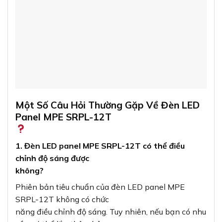
không?
Phiên bản tiêu chuẩn của đèn LED panel MPE
SRPL-12T không có chức
năng điều chỉnh độ sáng. Tuy nhiên, nếu bạn có nhu
cầu, có thể lắp thêm bộ
điều khiển độ sáng tương thích.
2. Đèn LED panel có an toàn cho mắt không?
Đèn LED panel MPE SRPL-12T được thiết kế với
ánh sáng đồng đều,
không nhấp nháy, giúp giảm mệt mỏi cho mắt khi
sử dụng trong thời gian dài.
Tuy nhiên, nên tránh nhìn trực tiếp vào nguồn sáng.
3. Đèn LED panel có thể lắp đặt trong phòng tắm
không?
Đèn LED panel MPE SRPL-12T có chỉ số bảo vệ IP