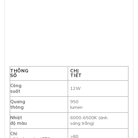
THÔNG
CHI
SỐ
TIẾT
Công
12W
suất
Quang
950
thông
lumen
Nhiệt
6000-6500K (ánh
độ màu
sáng trắng)
Chỉ
>80