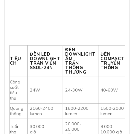
ĐÈN
ĐÈN LED
DOWNLIGHT
ĐÈN
TIÊU
DOWNLIGHT
ÂM
COMPACT
CHÍ
TRÀN VIỀN
TRẦN
TRUYỀN
SSDL-24N
THÔNG
THỐNG
THƯỜNG
Công
suất
24W
24-30W
40-60W
tiêu
thụ
Quang
2160-2400
1800-2200
1500-2000
thông
lumen
lumen
lumen
20.000-
Tuổi
30.000
8.000-
25.000
thọ
giờ
10.000 giờ