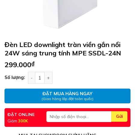
Đèn LED downlight tràn viền gắn nổi
24W sáng trung tính MPE SSDL-24N
299.000
₫
Đèn LED downlight tràn viền gắn nổi 24W sáng 
Số lượng:
ĐẶT MUA HÀNG NGAY
(Giao hàng lắp đặt toàn quốc)
ĐẶT ONLINE
Giảm
300K