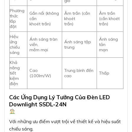
giờ
Phương
Gắn nổi (không
Âm trần (cần
Âm trần
thức
cần
khoét
(cần khoét
lắp
khoét trần)
trần)
trần)
đặt
Hiệu
Ánh sáng tràn
Ánh sáng
ứng
Ánh sáng tập
viền,
tản
chiếu
trung
mềm mại
mạn
sáng
Khả
năng
Cao
Trung bình đến
tiết
Thấp
(100lm/W)
cao
kiệm
điện
Các Ứng Dụng Lý Tưởng Của Đèn LED
Downlight SSDL-24N
Với những ưu điểm vượt trội về thiết kế và hiệu suất
chiếu sáng,