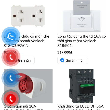
2 ổ cắm 3 chấu có màn che
Công tắc dùng thẻ từ 16A có
16A cắm nhanh Vanlock
thời gian chậm Vanlock
S18CCUE2/CN
S18/501
62.500
₫
317.000
₫
Gửi tin nhắn
Gửi tin nhắn
Ổ cắm gắn nổi 16A
Khởi động từ LC1D 3P 65A