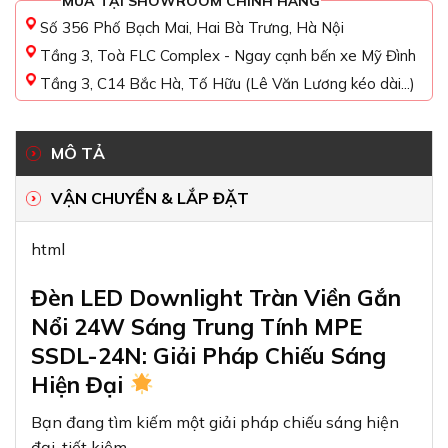
MUA TẠI SHOWROOM CHÍNH HÃNG
Số 356 Phố Bạch Mai, Hai Bà Trưng, Hà Nội
Tầng 3, Toà FLC Complex - Ngay cạnh bến xe Mỹ Đình
Tầng 3, C14 Bắc Hà, Tố Hữu (Lê Văn Lương kéo dài...)
MÔ TẢ
VẬN CHUYỂN & LẮP ĐẶT
html
Đèn LED Downlight Tràn Viền Gắn
Nổi 24W Sáng Trung Tính MPE
SSDL-24N: Giải Pháp Chiếu Sáng
Hiện Đại
Bạn đang tìm kiếm một giải pháp chiếu sáng hiện
đại, tiết kiệm