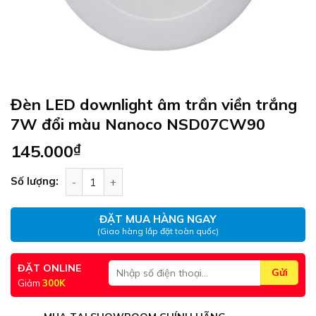
Đèn LED downlight âm trần viền trắng
7W đổi màu Nanoco NSD07CW90
145.000
₫
Đèn LED downlight âm trần viền trắng 7W đổi
Số lượng:
ĐẶT MUA HÀNG NGAY
(Giao hàng lắp đặt toàn quốc)
ĐẶT ONLINE
Giảm
300K