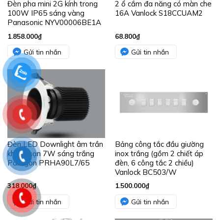
Đèn pha mini 2G kính trong
2 ổ cắm đa năng có màn che
100W IP65 sáng vàng
16A Vanlock S18CCUAM2
Panasonic NYV00006BE1A
1.858.000
₫
68.800
₫
Gửi tin nhắn
Gửi tin nhắn
Đèn LED Downlight âm trần
Bảng công tắc đầu giường
khách sạn 7W sáng trắng
inox trắng (gồm 2 chiết áp
Paragon PRHA90L7/65
đèn, 6 công tắc 2 chiều)
Vanlock BC503/W
318.000
₫
1.500.000
₫
Gửi tin nhắn
Gửi tin nhắn