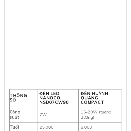
ĐÈN LED
ĐÈN HUỲNH
THÔNG
NANOCO
QUANG
SỐ
NSD07CW90
COMPACT
Công
15-20W (tương
7W
suất
đương)
Tuổi
25.000
8.000