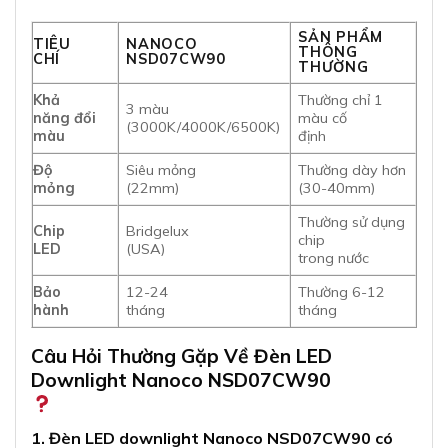
SẢN PHẨM
TIÊU
NANOCO
THÔNG
CHÍ
NSD07CW90
THƯỜNG
Khả
Thường chỉ 1
3 màu
năng đổi
màu cố
(3000K/4000K/6500K)
màu
định
Độ
Siêu mỏng
Thường dày hơn
mỏng
(22mm)
(30-40mm)
Thường sử dụng
Chip
Bridgelux
chip
LED
(USA)
trong nước
Bảo
12-24
Thường 6-12
hành
tháng
tháng
Câu Hỏi Thường Gặp Về Đèn LED
Downlight Nanoco NSD07CW90
1. Đèn LED downlight Nanoco NSD07CW90 có