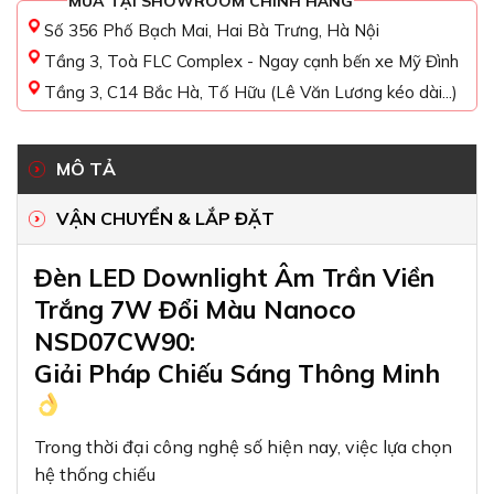
MUA TẠI SHOWROOM CHÍNH HÃNG
Số 356 Phố Bạch Mai, Hai Bà Trưng, Hà Nội
Tầng 3, Toà FLC Complex - Ngay cạnh bến xe Mỹ Đình
Tầng 3, C14 Bắc Hà, Tố Hữu (Lê Văn Lương kéo dài...)
MÔ TẢ
VẬN CHUYỂN & LẮP ĐẶT
Đèn LED Downlight Âm Trần Viền
Trắng 7W Đổi Màu Nanoco
NSD07CW90:
Giải Pháp Chiếu Sáng Thông Minh
Trong thời đại công nghệ số hiện nay, việc lựa chọn
hệ thống chiếu