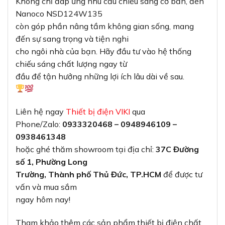
Không chỉ đáp ứng nhu cầu chiếu sáng cơ bản, đèn
Nanoco NSD124W135
còn góp phần nâng tầm không gian sống, mang
đến sự sang trọng và tiện nghi
cho ngôi nhà của bạn. Hãy đầu tư vào hệ thống
chiếu sáng chất lượng ngay từ
đầu để tận hưởng những lợi ích lâu dài về sau.
Liên hệ ngay
Thiết bị điện VIKI
qua
Phone/Zalo:
0933320468 – 0948946109 –
0938461348
hoặc ghé thăm showroom tại địa chỉ:
37C Đường
số 1, Phường Long
Trường, Thành phố Thủ Đức, TP.HCM
để được tư
vấn và mua sắm
ngay hôm nay!
Tham khảo thêm các sản phẩm thiết bị điện chất