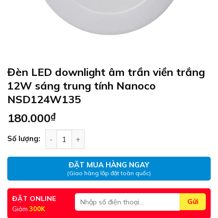
Đèn LED downlight âm trần viền trắng
12W sáng trung tính Nanoco
NSD124W135
180.000
₫
Đèn LED downlight âm trần viền trắng 12W sán
Số lượng:
ĐẶT MUA HÀNG NGAY
(Giao hàng lắp đặt toàn quốc)
ĐẶT ONLINE
Giảm
300K