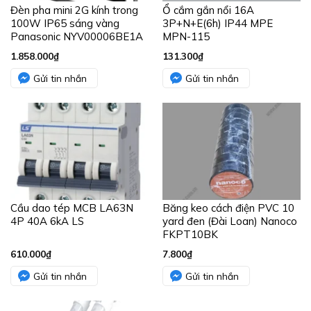
Đèn pha mini 2G kính trong
Ổ cắm gắn nổi 16A
100W IP65 sáng vàng
3P+N+E(6h) IP44 MPE
Panasonic NYV00006BE1A
MPN-115
1.858.000
₫
131.300
₫
Gửi tin nhắn
Gửi tin nhắn
Cầu dao tép MCB LA63N
Băng keo cách điện PVC 10
4P 40A 6kA LS
yard đen (Đài Loan) Nanoco
FKPT10BK
610.000
₫
7.800
₫
Gửi tin nhắn
Gửi tin nhắn