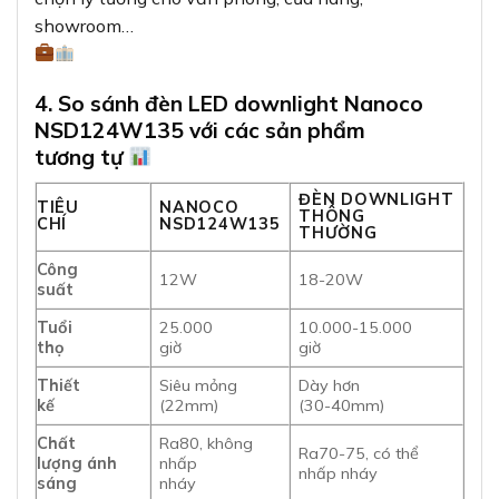
showroom…
4. So sánh đèn LED downlight Nanoco
NSD124W135 với các sản phẩm
tương tự
ĐÈN DOWNLIGHT
TIÊU
NANOCO
THÔNG
CHÍ
NSD124W135
THƯỜNG
Công
12W
18-20W
suất
Tuổi
25.000
10.000-15.000
thọ
giờ
giờ
Thiết
Siêu mỏng
Dày hơn
kế
(22mm)
(30-40mm)
Chất
Ra80, không
Ra70-75, có thể
lượng ánh
nhấp
nhấp nháy
sáng
nháy