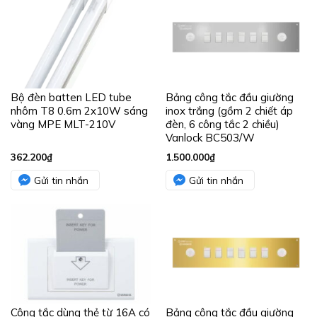
Bộ đèn batten LED tube
Bảng công tắc đầu giường
nhôm T8 0.6m 2x10W sáng
inox trắng (gồm 2 chiết áp
vàng MPE MLT-210V
đèn, 6 công tắc 2 chiều)
Vanlock BC503/W
362.200
₫
1.500.000
₫
Gửi tin nhắn
Gửi tin nhắn
Công tắc dùng thẻ từ 16A có
Bảng công tắc đầu giường