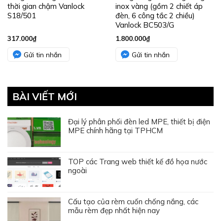
thời gian chậm Vanlock
inox vàng (gồm 2 chiết áp
S18/501
đèn, 6 công tắc 2 chiều)
Vanlock BC503/G
317.000
₫
1.800.000
₫
Gửi tin nhắn
Gửi tin nhắn
BÀI VIẾT MỚI
Đại lý phân phối đèn led MPE, thiết bị điện
MPE chính hãng tại TPHCM
TOP các Trang web thiết kế đồ họa nước
ngoài
Cấu tạo của rèm cuốn chống nắng, các
mẫu rèm đẹp nhất hiện nay