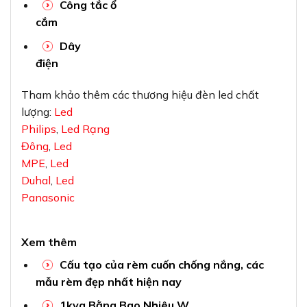
Công tắc ổ
cắm
Dây
điện
Tham khảo thêm các thương hiệu đèn led chất
lượng:
Led
Philips
,
Led Rạng
Đông
,
Led
MPE
,
Led
Duhal
,
Led
Panasonic
Xem thêm
Cấu tạo của rèm cuốn chống nắng, các
mẫu rèm đẹp nhất hiện nay
1kva Bằng Bao Nhiêu W