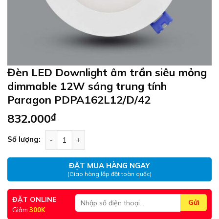
Đèn LED Downlight âm trần siêu mỏng
dimmable 12W sáng trung tính
Paragon PDPA162L12/D/42
832.000
₫
Đèn LED Downlight âm trần siêu mỏng dimmable
Số lượng:
ĐẶT MUA HÀNG NGAY
(Giao hàng lắp đặt toàn quốc)
ĐẶT ONLINE
Giảm
300K