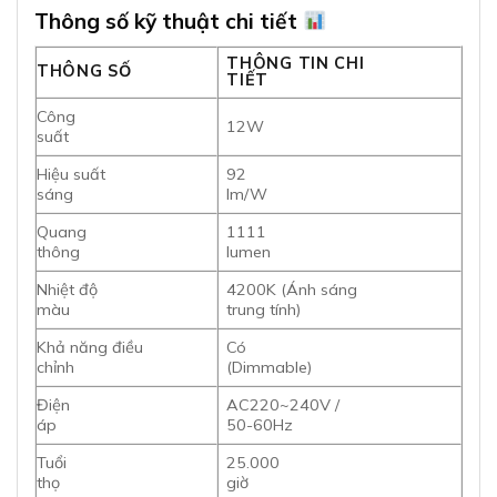
Thông số kỹ thuật chi tiết
THÔNG TIN CHI
THÔNG SỐ
TIẾT
Công
12W
suất
Hiệu suất
92
sáng
lm/W
Quang
1111
thông
lumen
Nhiệt độ
4200K (Ánh sáng
màu
trung tính)
Khả năng điều
Có
chỉnh
(Dimmable)
Điện
AC220~240V /
áp
50-60Hz
Tuổi
25.000
thọ
giờ