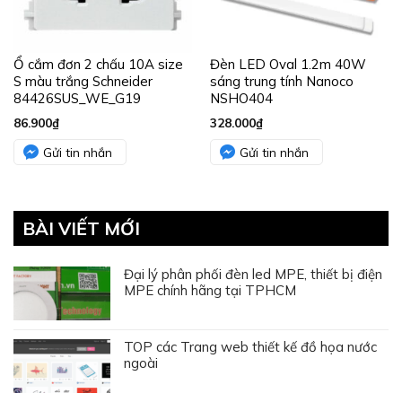
Ổ cắm đơn 2 chấu 10A size
Đèn LED Oval 1.2m 40W
S màu trắng Schneider
sáng trung tính Nanoco
84426SUS_WE_G19
NSHO404
86.900
₫
328.000
₫
Gửi tin nhắn
Gửi tin nhắn
BÀI VIẾT MỚI
Đại lý phân phối đèn led MPE, thiết bị điện
MPE chính hãng tại TPHCM
TOP các Trang web thiết kế đồ họa nước
ngoài