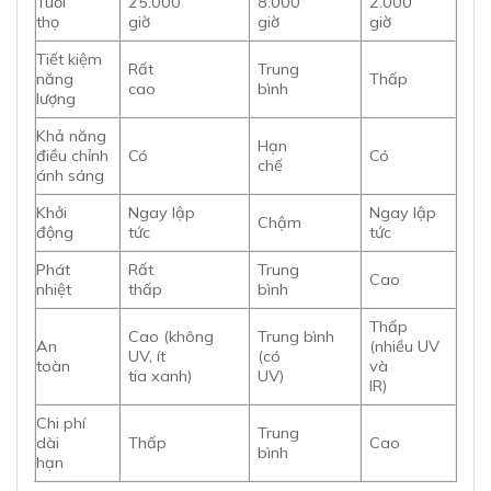
Tuổi
25.000
8.000
2.000
thọ
giờ
giờ
giờ
Tiết kiệm
Rất
Trung
năng
Thấp
cao
bình
lượng
Khả năng
Hạn
điều chỉnh
Có
Có
chế
ánh sáng
Khởi
Ngay lập
Ngay lập
Chậm
động
tức
tức
Phát
Rất
Trung
Cao
nhiệt
thấp
bình
Thấp
Cao (không
Trung bình
An
(nhiều UV
UV, ít
(có
toàn
và
tia xanh)
UV)
IR)
Chi phí
Trung
dài
Thấp
Cao
bình
hạn