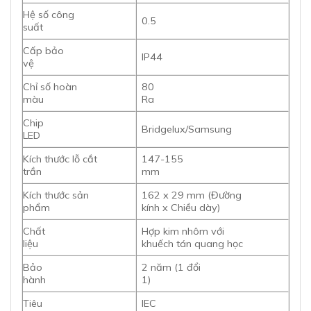
Hệ số công
0.5
suất
Cấp bảo
IP44
vệ
Chỉ số hoàn
80
màu
Ra
Chip
Bridgelux/Samsung
LED
Kích thước lỗ cắt
147-155
trần
mm
Kích thước sản
162 x 29 mm (Đường
phẩm
kính x Chiều dày)
Chất
Hợp kim nhôm với
liệu
khuếch tán quang học
Bảo
2 năm (1 đổi
hành
1)
Tiêu
IEC