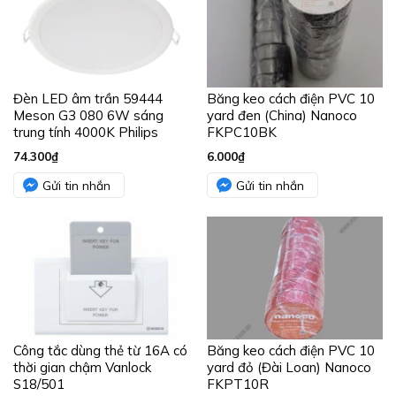
Đèn LED âm trần 59444
Băng keo cách điện PVC 10
Meson G3 080 6W sáng
yard đen (China) Nanoco
trung tính 4000K Philips
FKPC10BK
74.300
₫
6.000
₫
Gửi tin nhắn
Gửi tin nhắn
Công tắc dùng thẻ từ 16A có
Băng keo cách điện PVC 10
thời gian chậm Vanlock
yard đỏ (Đài Loan) Nanoco
S18/501
FKPT10R