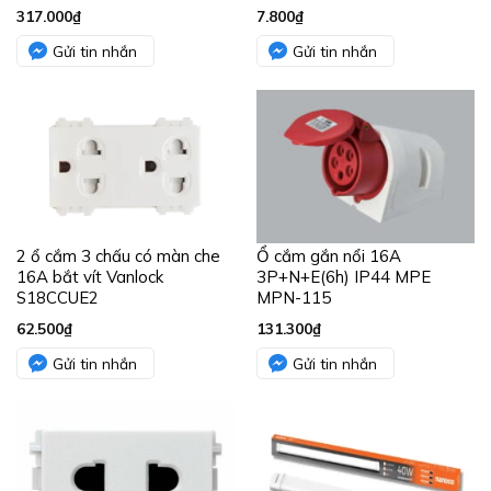
317.000
₫
7.800
₫
Gửi tin nhắn
Gửi tin nhắn
2 ổ cắm 3 chấu có màn che
Ổ cắm gắn nổi 16A
16A bắt vít Vanlock
3P+N+E(6h) IP44 MPE
S18CCUE2
MPN-115
62.500
₫
131.300
₫
Gửi tin nhắn
Gửi tin nhắn