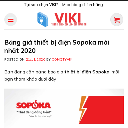
Skip
Tại sao chọn VIKI?
Mua hàng chính hãng
to
content
Bảng giá thiết bị điện Sopoka mới
nhất 2020
POSTED ON
21/11/2020
BY
CONGTYVIKI
Bạn đang cần bảng báo giá
thiết bị điện Sopoka
, mời
bạn tham khảo dưới đây