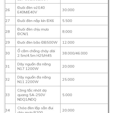
Đuôi đèn sứ E40
26
30.000
E40M/E40V
27
Đuôi đèn nắp kín ĐX6
5.500
Đuôi đèn chịu mưa
28
8.000
ĐCN/1
29
Đuôi đèn bão ĐB500W
12.000
Ổ cắm chống cháy dài
30
38.000/46.000
2.5m/4.5m H25/H45
Dây nguồn đa năng
31
20.000
N17 1200W
Dây nguồn đa năng
32
25.000
N11 2200W
Công tắc nhót dạ
33
quang 5A-250V
5.000
NDQ1/NDQ
Chóa đèn lắp sẵn đui
34
20.000
chịu mưa B200