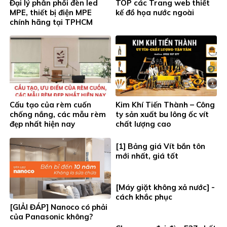
Đại lý phân phối đèn led
TOP các Trang web thiết
MPE, thiết bị điện MPE
kế đồ họa nước ngoài
chính hãng tại TPHCM
Cấu tạo của rèm cuốn
Kim Khí Tiến Thành – Công
chống nắng, các mẫu rèm
ty sản xuất bu lông ốc vít
đẹp nhất hiện nay
chất lượng cao
[1] Bảng giá Vít bắn tôn
mới nhất, giá tốt
[Máy giặt không xả nước] -
cách khắc phục
[GIẢI ĐÁP] Nanoco có phải
của Panasonic không?