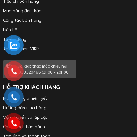
Tiêu chí bán hàng
Mua hàng đảm bảo
Cộng tác bán hàng.
Liên hệ
Tuyển dụng
Tại sao chọn VIKI?
Giải đáp thắc mắc khiếu nại
0933320468 (8h00 - 20h00)
HỖ TRỢ KHÁCH HÀNG
Mức giảm giá niêm yết
Hướng dẫn mua hàng
Vận chuyển và lắp đặt
Chính sách bảo hành
Tạm ứng và thanh toán