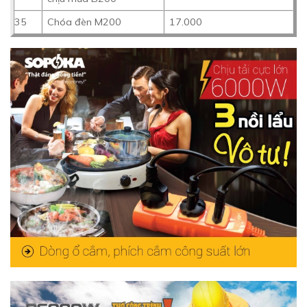
35
Chóa đèn M200
17.000