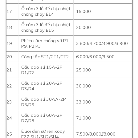
Ổ cắm 3 lổ đế chịu nhiệt
17
19.000
chống cháy E14
Ổ cắm 3 lổ đế chịu nhiệt
18
20.000
chống cháy E15
Phích cắm chống vỡ P1,
19
3.800/4.700/3.900/3.900
P9, P2,P3
20
Công tắc ST1/CT1/CT2
6.000/6.000/9.500
Cầu dao sứ 15A-2P
21
25.000
D1/D2
Cầu dao sứ 20A-2P
22
30.000
D3/D4
Cầu dao sứ 30AA-2P
23
33.000
D5/D6
Cầu dao sứ 60A-2P
24
71.000
D7/D8
Đuôi đèn sứ ren xoáy
25
7.500/8.000//8.000
E27 SU1/SU2/SU4