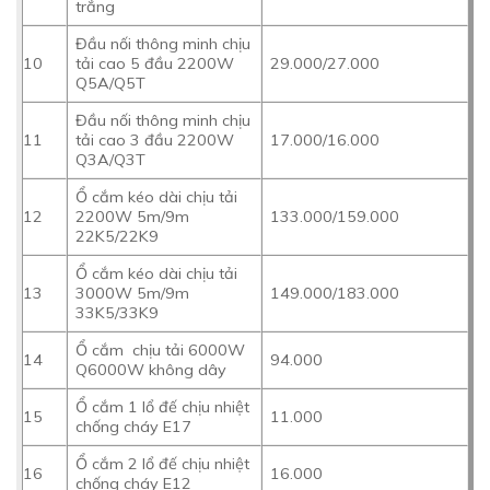
trắng
Đầu nối thông minh chịu
10
tải cao 5 đầu 2200W
29.000/27.000
Q5A/Q5T
Đầu nối thông minh chịu
11
tải cao 3 đầu 2200W
17.000/16.000
Q3A/Q3T
Ổ cắm kéo dài chịu tải
12
2200W 5m/9m
133.000/159.000
22K5/22K9
Ổ cắm kéo dài chịu tải
13
3000W 5m/9m
149.000/183.000
33K5/33K9
Ổ cắm chịu tải 6000W
14
94.000
Q6000W không dây
Ổ cắm 1 lổ đế chịu nhiệt
15
11.000
chống cháy E17
Ổ cắm 2 lổ đế chịu nhiệt
16
16.000
chống cháy E12