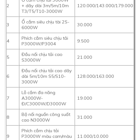
Ổ cắm chịu tải 3000W
2
+ dây dài 3m/5m/10m
120.000/143.000/179.000
T3/T5/T10-3000W
Ổ cắm siêu chịu tài 2S-
3
30.000
6000W
Phích cắm siêu chịu tải
4
9.500
P3000W/P3004
Đầu nối chịu tải cao
5
21.000
S3000W
Đầu nối chịu tải cao dây
6
dài 5m/10m S5/S10-
128.000/163.000
3000W
Lỗ cắm đa năng
7
A3000W-
19.000
Đ/C3000W/D3000W
Bộ nối nguồn công suất
8
31.000
cao N3000W
Phích cắm chịu tải
9
P3000W màu cam/màu
11.000/10.000