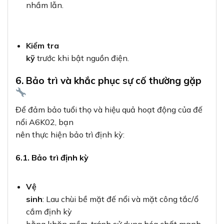
Vệ
sinh
: Lau chùi bề mặt đế nổi và mặt công tắc/ổ
cắm định kỳ
bằng khăn mềm, tránh sử dụng hóa chất mạnh.
Kiểm tra
độ chắc chắn
: Định kỳ kiểm tra và siết chặt các
vít cố định
nếu cần.
Kiểm tra
dây điện
: Đảm bảo các kết nối dây điện không bị
lỏng, hở hoặc
bị oxy hóa.
6.2. Khắc phục sự cố thường gặp