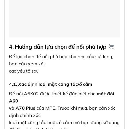
và A70 Plus
của MPE. Trước khi mua, bạn cần xác
định chính xác
loại mặt công tắc hoặc ổ cắm mà bạn đang sử dụng
để đảm bảo tính tương thích.
Nếu bạn đang sử dụng các dòng khác như A30, A50
hoặc A80, bạn cần lựa chọn đế
nổi phù hợp khác.
4.2. Đánh giá không gian lắp đặt
Cân nhắc không gian lắp đặt để đảm bảo đế nổi
không chiếm quá
nhiều diện tích hoặc gây cản trở. Đế nổi A6K02 có
kích thước vừa phải, phù
hợp với hầu hết các không gian, nhưng vẫn nên đo
đạc chính xác khu vực dự
định lắp đặt.
4.3. Xem xét yếu tố an toàn