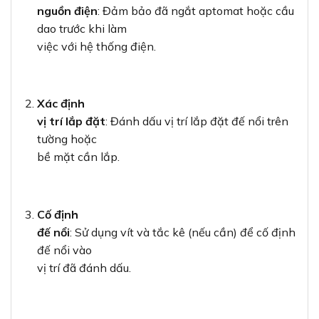
vị trí đã đánh dấu.
Đi dây
điện
: Luồn dây điện qua đế nổi, đảm bảo đủ chiều
dài để kết
nối với công tắc/ổ cắm.
Kết nối
dây điện
: Kết nối dây điện với các đầu nối của
công tắc/ổ cắm
theo đúng quy định (dây nóng, dây nguội, dây
đất).
Lắp công