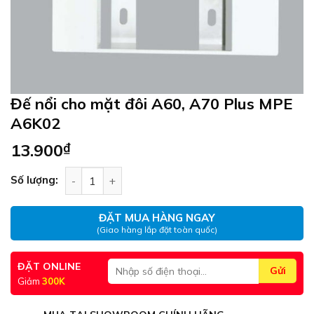
Đế nổi cho mặt đôi A60, A70 Plus MPE
A6K02
13.900
₫
Đế nổi cho mặt đôi A60, A70 Plus MPE A6K02 số 
Số lượng:
ĐẶT MUA HÀNG NGAY
(Giao hàng lắp đặt toàn quốc)
ĐẶT ONLINE
Giảm
300K