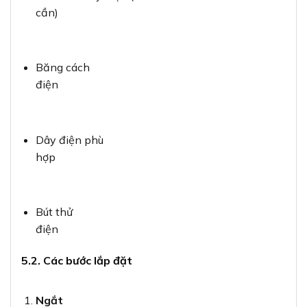
5.2. Các bước lắp đặt
Ngắt
nguồn điện
: Đảm bảo đã ngắt aptomat hoặc cầu
dao trước khi làm
việc với hệ thống điện.
Xác định
vị trí lắp đặt
: Đánh dấu vị trí lắp đặt đế nổi trên
tường hoặc
bề mặt cần lắp.
Cố định
đế nổi
: Sử dụng vít và tắc kê (nếu cần) để cố định
đế nổi vào