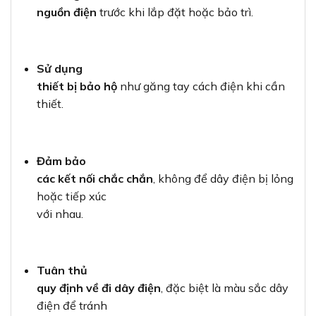
Tuân thủ
quy định về đi dây điện
, đặc biệt là màu sắc dây
điện để tránh
nhầm lẫn.
Kiểm tra
kỹ
trước khi bật nguồn điện.
6. Bảo trì và khắc phục sự cố thường gặp
Để đảm bảo tuổi thọ và hiệu quả hoạt động của đế
nổi A6K02, bạn
nên thực hiện bảo trì định kỳ:
6.1. Bảo trì định kỳ