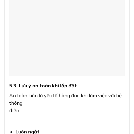
điện:
Luôn ngắt
nguồn điện
trước khi lắp đặt hoặc bảo trì.
Sử dụng
thiết bị bảo hộ
như găng tay cách điện khi cần
thiết.
Đảm bảo
các kết nối chắc chắn
, không để dây điện bị lỏng
hoặc tiếp xúc
với nhau.