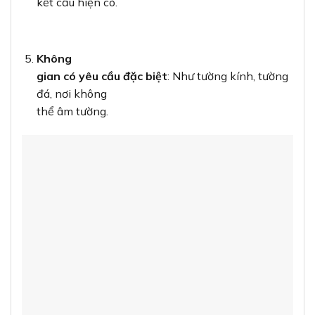
kết cấu hiện có.
Không
gian có yêu cầu đặc biệt
: Như tường kính, tường
đá, nơi không
thể âm tường.
4. Hướng dẫn lựa chọn đế nổi phù hợp
Để lựa chọn đế nổi phù hợp cho nhu cầu sử dụng,
bạn cần xem xét
các yếu tố sau:
4.1. Xác định loại mặt công tắc/ổ cắm
Đế nổi A6K02 được thiết kế đặc biệt cho
mặt đôi
A60