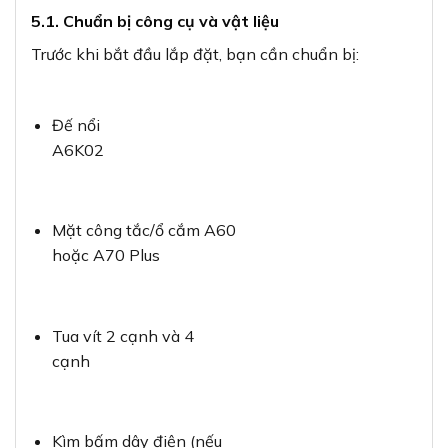
cạnh
Kìm bấm dây điện (nếu
cần)
Băng cách
điện
Dây điện phù
hợp
Bút thử
điện