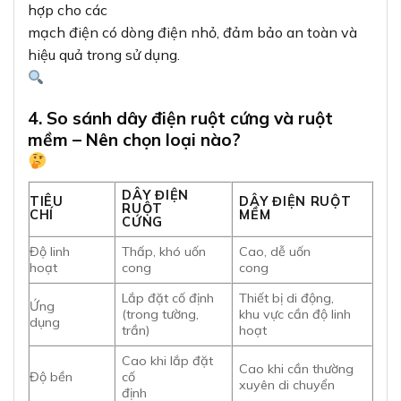
hợp cho các
mạch điện có dòng điện nhỏ, đảm bảo an toàn và
hiệu quả trong sử dụng.
4. So sánh dây điện ruột cứng và ruột
mềm – Nên chọn loại nào?
DÂY ĐIỆN
TIÊU
DÂY ĐIỆN RUỘT
RUỘT
CHÍ
MỀM
CỨNG
Độ linh
Thấp, khó uốn
Cao, dễ uốn
hoạt
cong
cong
Lắp đặt cố định
Thiết bị di động,
Ứng
(trong tường,
khu vực cần độ linh
dụng
trần)
hoạt
Cao khi lắp đặt
Cao khi cần thường
Độ bền
cố
xuyên di chuyển
định