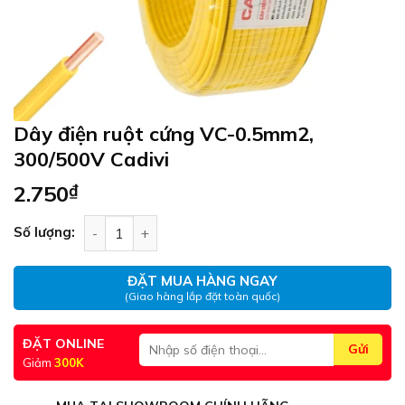
Dây điện ruột cứng VC-0.5mm2,
300/500V Cadivi
2.750
₫
Dây điện ruột cứng VC-0.5mm2, 300/500V Cadivi 
Số lượng:
ĐẶT MUA HÀNG NGAY
(Giao hàng lắp đặt toàn quốc)
ĐẶT ONLINE
Giảm
300K