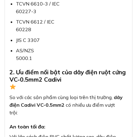
TCVN 6610-3 / IEC
60227-3
TCVN 6612 / IEC
60228
JIS C 3307
AS/NZS
5000.1
2. Ưu điểm nổi bật của dây điện ruột cứng
VC-0.5mm2 Cadivi
So với các sản phẩm cùng loại trên thị trường,
dây
điện Cadivi VC-0.5mm2
có nhiều ưu điểm vượt
trội:
An toàn tối đa:
Với lớp cách điện PVC chất lượng cao, dây điện