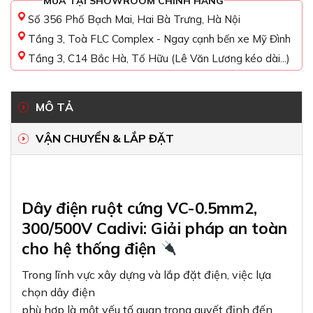
MUA TẠI SHOWROOM CHÍNH HÃNG
Số 356 Phố Bạch Mai, Hai Bà Trưng, Hà Nội
Tầng 3, Toà FLC Complex - Ngay cạnh bến xe Mỹ Đình
Tầng 3, C14 Bắc Hà, Tố Hữu (Lê Văn Lương kéo dài...)
MÔ TẢ
VẬN CHUYỂN & LẮP ĐẶT
Dây điện ruột cứng VC-0.5mm2,
300/500V Cadivi: Giải pháp an toàn
cho hệ thống điện
Trong lĩnh vực xây dựng và lắp đặt điện, việc lựa
chọn dây điện
phù hợp là một yếu tố quan trọng quyết định đến