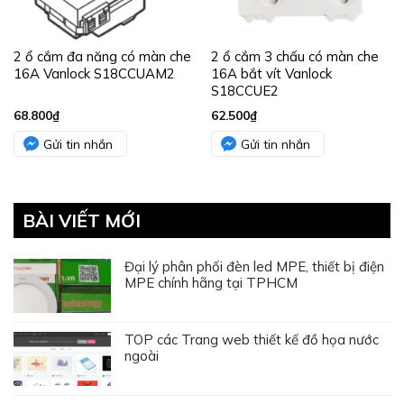
2 ổ cắm đa năng có màn che
2 ổ cắm 3 chấu có màn che
16A Vanlock S18CCUAM2
16A bắt vít Vanlock
S18CCUE2
68.800
₫
62.500
₫
Gửi tin nhắn
Gửi tin nhắn
BÀI VIẾT MỚI
Đại lý phân phối đèn led MPE, thiết bị điện
MPE chính hãng tại TPHCM
TOP các Trang web thiết kế đồ họa nước
ngoài