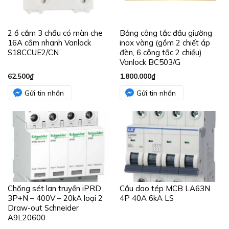
2 ổ cắm 3 chấu có màn che
Bảng công tắc đầu giường
16A cắm nhanh Vanlock
inox vàng (gồm 2 chiết áp
S18CCUE2/CN
đèn, 6 công tắc 2 chiều)
Vanlock BC503/G
62.500
₫
1.800.000
₫
Gửi tin nhắn
Gửi tin nhắn
Chống sét lan truyền iPRD
Cầu dao tép MCB LA63N
3P+N – 400V – 20kA loại 2
4P 40A 6kA LS
Draw-out Schneider
A9L20600