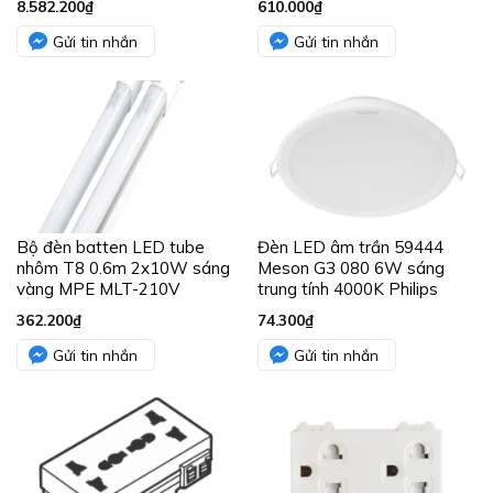
8.582.200
₫
610.000
₫
Gửi tin nhắn
Gửi tin nhắn
Bộ đèn batten LED tube
Đèn LED âm trần 59444
nhôm T8 0.6m 2x10W sáng
Meson G3 080 6W sáng
vàng MPE MLT-210V
trung tính 4000K Philips
362.200
₫
74.300
₫
Gửi tin nhắn
Gửi tin nhắn