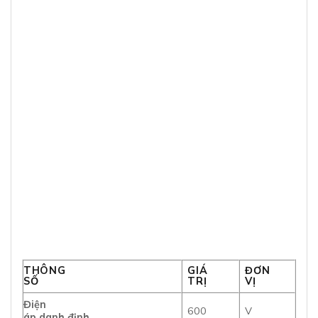
THÔNG
GIÁ
ĐƠN
SỐ
TRỊ
VỊ
Điện
600
V
áp danh định