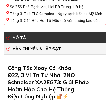
MUA TẠI SHOWROOM CHÍNH HÃNG
Số 356 Phố Bạch Mai, Hai Bà Trưng, Hà Nội
Tầng 3, Toà FLC Complex - Ngay cạnh bến xe Mỹ Đình
Tầng 3, C14 Bắc Hà, Tố Hữu (Lê Văn Lương kéo dài...)
MÔ TẢ
VẬN CHUYỂN & LẮP ĐẶT
Công Tắc Xoay Có Khóa
Ø22, 3 Vị Trí Tự Nhả, 2NO
Schneider XA2EG73: Giải Pháp
Hoàn Hảo Cho Hệ Thống
Điện Công Nghiệp