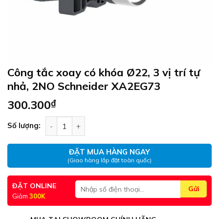
Công tắc xoay có khóa Ø22, 3 vị trí tự
nhả, 2NO Schneider XA2EG73
300.300
₫
Công tắc xoay có khóa Ø22, 3 vị trí tự nhả, 2NO
Số lượng:
ĐẶT MUA HÀNG NGAY
(Giao hàng lắp đặt toàn quốc)
ĐẶT ONLINE
Giảm
300K