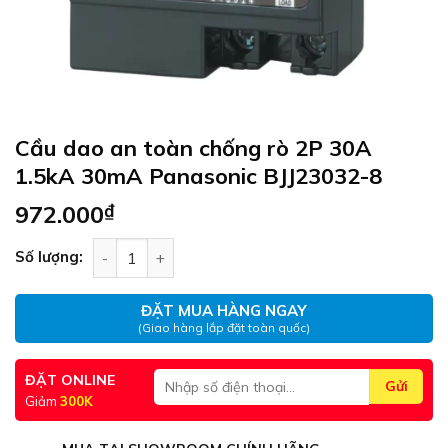
Cầu dao an toàn chống rò 2P 30A
1.5kA 30mA Panasonic BJJ23032-8
972.000
₫
Cầu dao an toàn chống rò 2P 30A 1.5kA 30mA Pa
Số lượng:
ĐẶT MUA HÀNG NGAY
(Giao hàng lắp đặt toàn quốc)
ĐẶT ONLINE
Giảm
300K