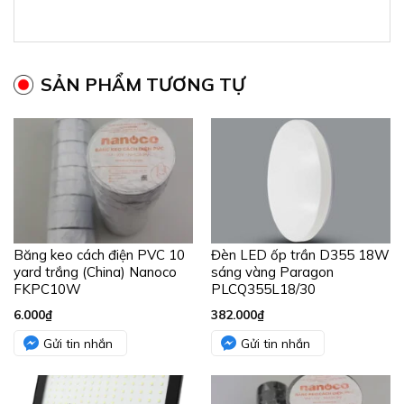
SẢN PHẨM TƯƠNG TỰ
Băng keo cách điện PVC 10
Đèn LED ốp trần D355 18W
yard trắng (China) Nanoco
sáng vàng Paragon
FKPC10W
PLCQ355L18/30
6.000
₫
382.000
₫
Gửi tin nhắn
Gửi tin nhắn