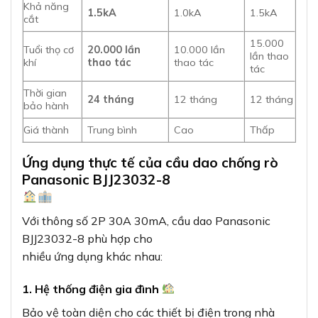
Khả năng
1.5kA
1.0kA
1.5kA
cắt
15.000
Tuổi thọ cơ
20.000 lần
10.000 lần
lần thao
khí
thao tác
thao tác
tác
Thời gian
24 tháng
12 tháng
12 tháng
bảo hành
Giá thành
Trung bình
Cao
Thấp
Ứng dụng thực tế của cầu dao chống rò
Panasonic BJJ23032-8
Với thông số 2P 30A 30mA, cầu dao Panasonic
BJJ23032-8 phù hợp cho
nhiều ứng dụng khác nhau:
1. Hệ thống điện gia đình
Bảo vệ toàn diện cho các thiết bị điện trong nhà