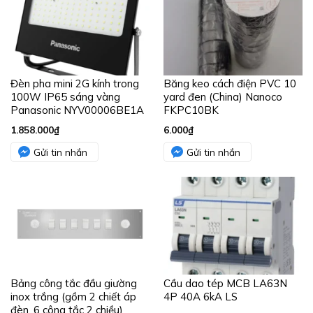
Đèn pha mini 2G kính trong
Băng keo cách điện PVC 10
100W IP65 sáng vàng
yard đen (China) Nanoco
Panasonic NYV00006BE1A
FKPC10BK
1.858.000
₫
6.000
₫
Gửi tin nhắn
Gửi tin nhắn
Bảng công tắc đầu giường
Cầu dao tép MCB LA63N
inox trắng (gồm 2 chiết áp
4P 40A 6kA LS
đèn, 6 công tắc 2 chiều)