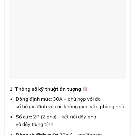
1. Thông số kỹ thuật ấn tượng
Dòng định mức:
30A – phù hợp với đa
số hộ gia đình và các không gian văn phòng nhỏ
Số cực:
2P (2 pha) – kết nối dây pha
và dây trung tính
Dòng rò định mức:
30mA – ngưỡng an