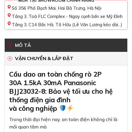
MUA TẠI SHOWROOM CHÍNH HÃNG
Số 356 Phố Bạch Mai, Hai Bà Trưng, Hà Nội
Tầng 3, Toà FLC Complex - Ngay cạnh bến xe Mỹ Đình
Tầng 3, C14 Bắc Hà, Tố Hữu (Lê Văn Lương kéo dài...)
MÔ TẢ
VẬN CHUYỂN & LẮP ĐẶT
Cầu dao an toàn chống rò 2P
30A 1.5kA 30mA Panasonic
BJJ23032-8: Bảo vệ tối ưu cho hệ
thống điện gia đình
và công nghiệp
Trong thời đại hiện nay, an toàn điện không chỉ là
mối quan tâm mà