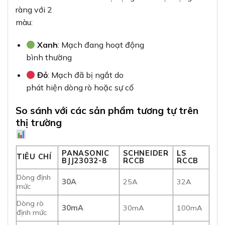
ràng với 2
màu:
Xanh
: Mạch đang hoạt động
bình thường
Đỏ
: Mạch đã bị ngắt do
phát hiện dòng rò hoặc sự cố
So sánh với các sản phẩm tương tự trên
thị trường
PANASONIC
SCHNEIDER
LS
TIÊU CHÍ
BJJ23032-8
RCCB
RCCB
Dòng định
30A
25A
32A
mức
Dòng rò
30mA
30mA
100mA
định mức