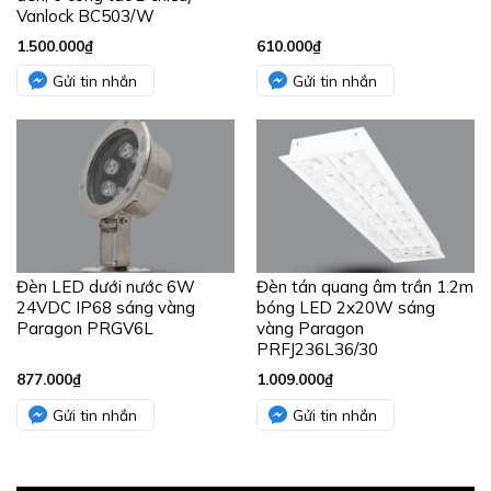
Vanlock BC503/W
1.500.000
₫
610.000
₫
Gửi tin nhắn
Gửi tin nhắn
Đèn LED dưới nước 6W
Đèn tán quang âm trần 1.2m
24VDC IP68 sáng vàng
bóng LED 2x20W sáng
Paragon PRGV6L
vàng Paragon
PRFJ236L36/30
877.000
₫
1.009.000
₫
Gửi tin nhắn
Gửi tin nhắn