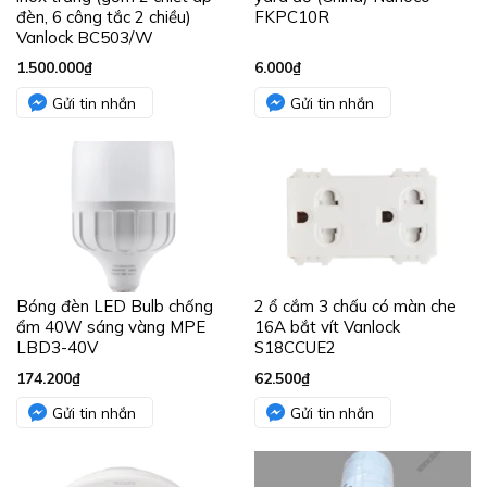
đèn, 6 công tắc 2 chiều)
FKPC10R
Vanlock BC503/W
1.500.000
₫
6.000
₫
Gửi tin nhắn
Gửi tin nhắn
Bóng đèn LED Bulb chống
2 ổ cắm 3 chấu có màn che
ẩm 40W sáng vàng MPE
16A bắt vít Vanlock
LBD3-40V
S18CCUE2
174.200
₫
62.500
₫
Gửi tin nhắn
Gửi tin nhắn