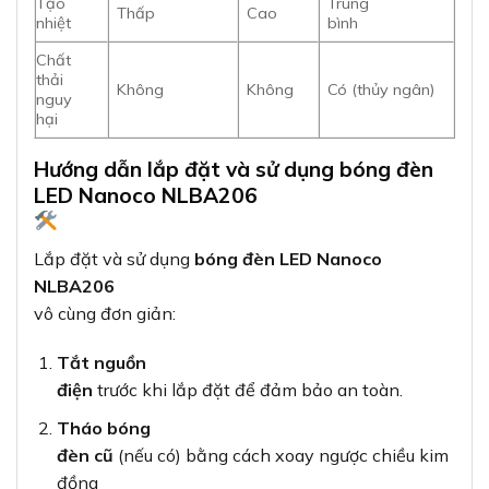
Tạo
Trung
Thấp
Cao
nhiệt
bình
Chất
thải
Không
Không
Có (thủy ngân)
nguy
hại
Hướng dẫn lắp đặt và sử dụng bóng đèn
LED Nanoco NLBA206
Lắp đặt và sử dụng
bóng đèn LED Nanoco
NLBA206
vô cùng đơn giản:
Tắt nguồn
điện
trước khi lắp đặt để đảm bảo an toàn.
Tháo bóng
đèn cũ
(nếu có) bằng cách xoay ngược chiều kim
đồng