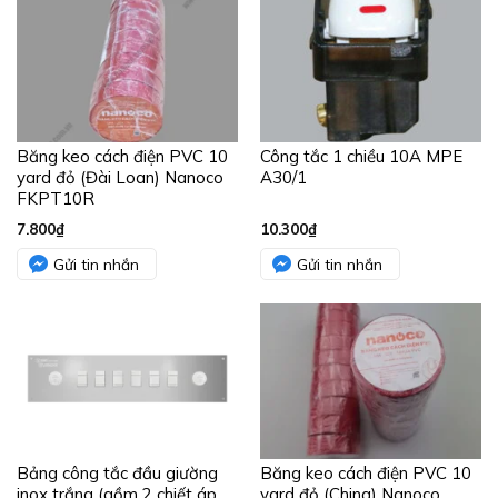
Băng keo cách điện PVC 10
Công tắc 1 chiều 10A MPE
yard đỏ (Đài Loan) Nanoco
A30/1
FKPT10R
7.800
₫
10.300
₫
Gửi tin nhắn
Gửi tin nhắn
Bảng công tắc đầu giường
Băng keo cách điện PVC 10
inox trắng (gồm 2 chiết áp
yard đỏ (China) Nanoco