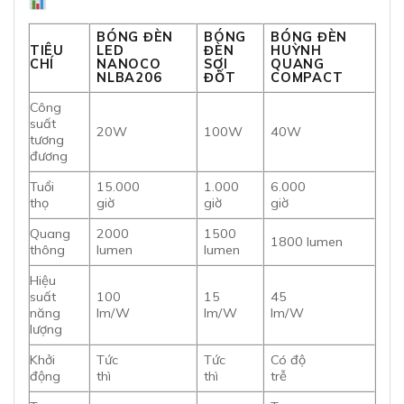
BÓNG ĐÈN
BÓNG
BÓNG ĐÈN
TIÊU
LED
ĐÈN
HUỲNH
CHÍ
NANOCO
SỢI
QUANG
NLBA206
ĐỐT
COMPACT
Công
suất
20W
100W
40W
tương
đương
Tuổi
15.000
1.000
6.000
thọ
giờ
giờ
giờ
Quang
2000
1500
1800 lumen
thông
lumen
lumen
Hiệu
suất
100
15
45
năng
lm/W
lm/W
lm/W
lượng
Khởi
Tức
Tức
Có độ
động
thì
thì
trễ