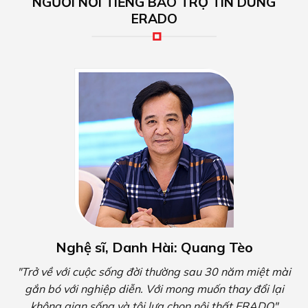
NGƯỜI NỔI TIẾNG BẢO TRỢ TIN DÙNG
ERADO
Nghệ sĩ, Danh Hài: Quang Tèo
"Trở về với cuộc sống đời thường sau 30 năm miệt mài
gắn bó với nghiệp diễn. Với mong muốn thay đổi lại
không gian sống và tôi lựa chọn nội thất ERADO"