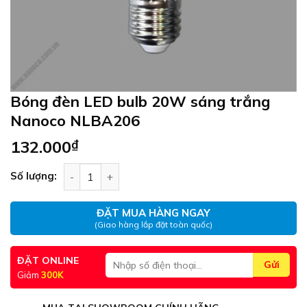
Bóng đèn LED bulb 20W sáng trắng
Nanoco NLBA206
132.000
₫
Bóng đèn LED bulb 20W sáng trắng Nanoco NLB
Số lượng:
ĐẶT MUA HÀNG NGAY
(Giao hàng lắp đặt toàn quốc)
ĐẶT ONLINE
Giảm
300K