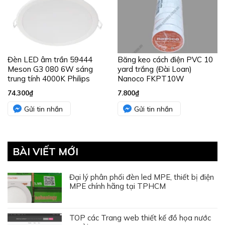
Đèn LED âm trần 59444
Băng keo cách điện PVC 10
Meson G3 080 6W sáng
yard trắng (Đài Loan)
trung tính 4000K Philips
Nanoco FKPT10W
74.300
₫
7.800
₫
Gửi tin nhắn
Gửi tin nhắn
BÀI VIẾT MỚI
Đại lý phân phối đèn led MPE, thiết bị điện
MPE chính hãng tại TPHCM
TOP các Trang web thiết kế đồ họa nước