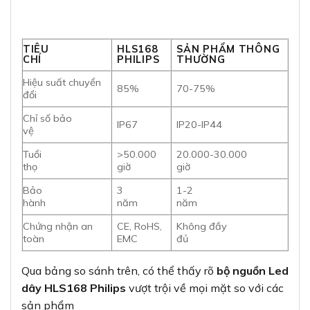
TIÊU
HLS168
SẢN PHẨM THÔNG
CHÍ
PHILIPS
THƯỜNG
Hiệu suất chuyển
85%
70-75%
đổi
Chỉ số bảo
IP67
IP20-IP44
vệ
Tuổi
>50.000
20.000-30.000
thọ
giờ
giờ
Bảo
3
1-2
hành
năm
năm
Chứng nhận an
CE, RoHS,
Không đầy
toàn
EMC
đủ
Qua bảng so sánh trên, có thể thấy rõ
bộ nguồn Led
dây HLS168 Philips
vượt trội về mọi mặt so với các
sản phẩm