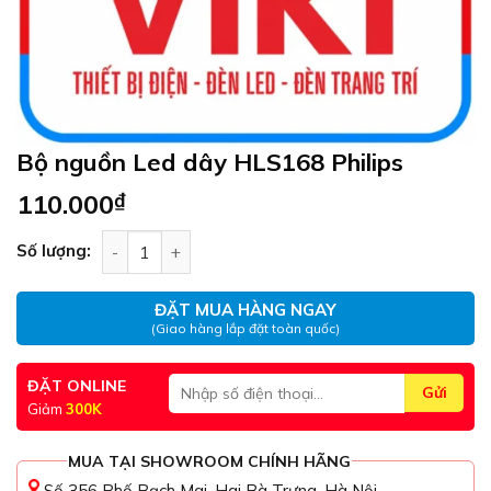
Bộ nguồn Led dây HLS168 Philips
110.000
₫
Bộ nguồn Led dây HLS168 Philips số lượng
Số lượng:
ĐẶT MUA HÀNG NGAY
(Giao hàng lắp đặt toàn quốc)
ĐẶT ONLINE
Giảm
300K
MUA TẠI SHOWROOM CHÍNH HÃNG
Số 356 Phố Bạch Mai, Hai Bà Trưng, Hà Nội