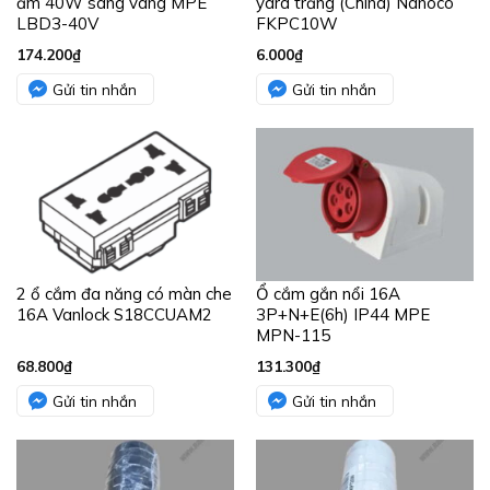
ẩm 40W sáng vàng MPE
yard trắng (China) Nanoco
LBD3-40V
FKPC10W
174.200
₫
6.000
₫
Gửi tin nhắn
Gửi tin nhắn
2 ổ cắm đa năng có màn che
Ổ cắm gắn nổi 16A
16A Vanlock S18CCUAM2
3P+N+E(6h) IP44 MPE
MPN-115
68.800
₫
131.300
₫
Gửi tin nhắn
Gửi tin nhắn