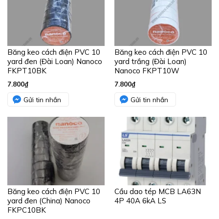
Băng keo cách điện PVC 10
Băng keo cách điện PVC 10
yard đen (Đài Loan) Nanoco
yard trắng (Đài Loan)
FKPT10BK
Nanoco FKPT10W
7.800
₫
7.800
₫
Gửi tin nhắn
Gửi tin nhắn
Băng keo cách điện PVC 10
Cầu dao tép MCB LA63N
yard đen (China) Nanoco
4P 40A 6kA LS
FKPC10BK