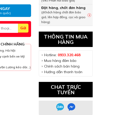
(VIKI Phản hồi báo giá)
Đặt hàng, chốt đơn hàng
NGAY
((Khách hàng chốt đơn báo
àn quốc)
giá, lên hợp đồng, cọc và giao
hàng)
THÔNG TIN MUA
HÀNG
 CHÍNH HÃNG
ưng, Hà Nội
Hotline:
0933.320.468
y cạnh bến xe Mỹ
Mua hàng đảm bảo
Chính sách bán hàng
Văn Lương kéo dài...)
Hướng dẫn thanh toán
CHAT TRỰC
TUYẾN