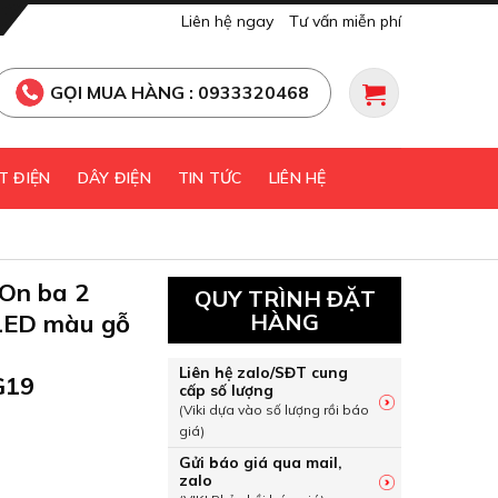
Liên hệ ngay
Tư vấn miễn phí
GỌI MUA HÀNG : 0933320468
T ĐIỆN
DÂY ĐIỆN
TIN TỨC
LIÊN HỆ
On ba 2
QUY TRÌNH ĐẶT
 LED màu gỗ
HÀNG
Liên hệ zalo/SĐT cung
G19
cấp số lượng
(Viki dựa vào số lượng rồi báo
giá)
Gửi báo giá qua mail,
arOn ba 2 chiều 16AX có đèn LED màu gỗ Schneider E8333L2
zalo