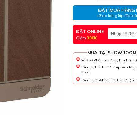
ĐẶT MUA HÀNG 
(Giao hàng lắp đặt to
ĐẶT ONLINE
Giảm
300K
MUA TẠI SHOWROOM
Số 356 Phố Bạch Mai, Hai Bà Tr
Tầng 3, Toà FLC Complex - Nga
Đình
Tầng 3, C14 Bắc Hà, Tố Hữu (Lê 