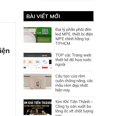
BÀI VIẾT MỚI
Đại lý phân phối đèn
led MPE, thiết bị điện
MPE chính hãng tại
TPHCM
iện
TOP các Trang web
thiết kế đồ họa nước
ngoài
Cấu tạo của rèm
cuốn chống nắng, các
mẫu rèm đẹp nhất
hiện nay
Kim Khí Tiến Thành –
Công ty sản xuất bu
lông ốc vít chất lượng
cao