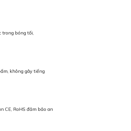
c trong bóng tối,
 bấm, không gây tiếng
hận CE, RoHS đảm bảo an