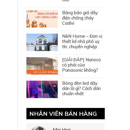
Bảng báo giá dây
điện chống cháy
Cadivi
N&N Home – Đơn vị
thiết kế nhà phố uy
tín, chuyên nghiệp
[GIẢI ĐÁP] Nanoco
có phải của
Panasonic không?
Bóng đèn led dây
dán là gì? Cách dán
chuẩn nhất
NHÂN VIÊN BÁN HÀNG
Mai Hoa