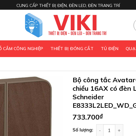
CUNG CẤP THIẾT BỊ ĐIỆN, ĐÈN LED, ĐÈN TRANG TRÍ
 Ổ CẮM CÔNG NGHIỆP
THIẾT BỊ ĐÓNG CẮT
TỦ ĐIỆN
QUẠ
Bộ công tắc Avatar
chiều 16AX có đèn
Schneider
E8333L2LED_WD_
733.700
₫
Bộ công tắc Avat
Số lượng: