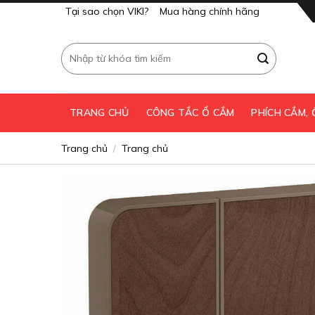
Skip
Tại sao chọn VIKI?
Mua hàng chính hãng
to
content
Tìm
kiếm:
TRANG CHỦ
CÔNG TẮC Ổ CẮM
PHÍCH CẮM,
Trang chủ
Trang chủ
/