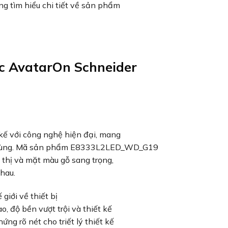
g tìm hiểu chi tiết về sản phẩm
ắc AvatarOn Schneider
 kế với công nghệ hiện đại, mang
ời dùng. Mã sản phẩm E8333L2LED_WD_G19
 thị và mặt màu gỗ sang trọng,
hau.
giới về thiết bị
o, độ bền vượt trội và thiết kế
ng rõ nét cho triết lý thiết kế