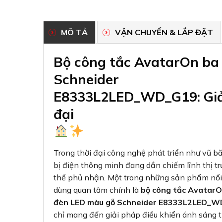
MÔ TẢ
VẬN CHUYỂN & LẮP ĐẶT
Bộ công tắc AvatarOn ba
Schneider
E8333L2LED_WD_G19: Giải
đại
Trong thời đại công nghệ phát triển như vũ bã
bị điện thông minh đang dần chiếm lĩnh thị t
thể phủ nhận. Một trong những sản phẩm nổi 
dùng quan tâm chính là
bộ công tắc AvatarO
đèn LED màu gỗ Schneider E8333L2LED_
chỉ mang đến giải pháp điều khiển ánh sáng