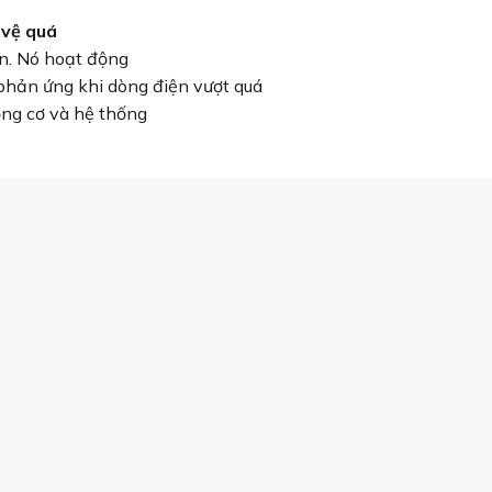
 vệ quá
ện. Nó hoạt động
 phản ứng khi dòng điện vượt quá
ng cơ và hệ thống
t