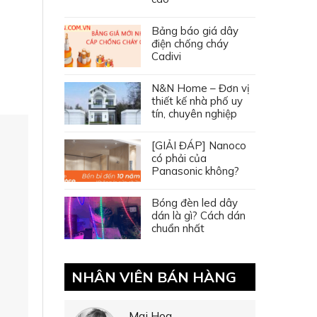
Bảng báo giá dây
điện chống cháy
Cadivi
N&N Home – Đơn vị
thiết kế nhà phố uy
tín, chuyên nghiệp
[GIẢI ĐÁP] Nanoco
có phải của
Panasonic không?
Bóng đèn led dây
dán là gì? Cách dán
chuẩn nhất
NHÂN VIÊN BÁN HÀNG
Mai Hoa