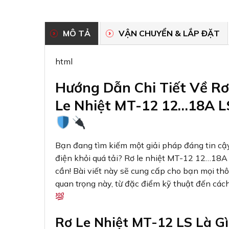
MÔ TẢ
VẬN CHUYỂN & LẮP ĐẶT
html
Hướng Dẫn Chi Tiết Về Rơ
Le Nhiệt MT-12 12…18A L
Bạn đang tìm kiếm một giải pháp đáng tin cậ
điện khỏi quá tải? Rơ le nhiệt MT-12 12…18A c
cần! Bài viết này sẽ cung cấp cho bạn mọi th
quan trọng này, từ đặc điểm kỹ thuật đến cách
Rơ Le Nhiệt MT-12 LS Là G