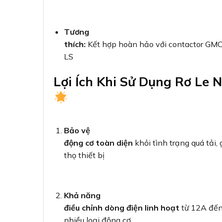
đầu tư hợp lý
so với hiệu quả bảo vệ mang 
“Đầu tư cho thiết bị
bảo vệ như rơ le nhiệt MT-12 chính
động cơ về lâu dài. Đây là lựa ch
nghiệp.” – Chuyên gia điện công 
So Sánh Rơ Le Nhiệt MT-1