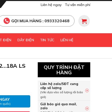
Liên hệ ngay
Tư vấn miễn phí
GỌI MUA HÀNG : 0933320468
T ĐIỆN
DÂY ĐIỆN
TIN TỨC
LIÊN HỆ
12…18A LS
QUY TRÌNH ĐẶT
HÀNG
 12…18A LS số lượng
Liên hệ zalo/SĐT cung
cấp số lượng
(Viki dựa vào số lượng rồi báo
giá)
NGAY
Gửi báo giá qua mail,
àn quốc)
zalo