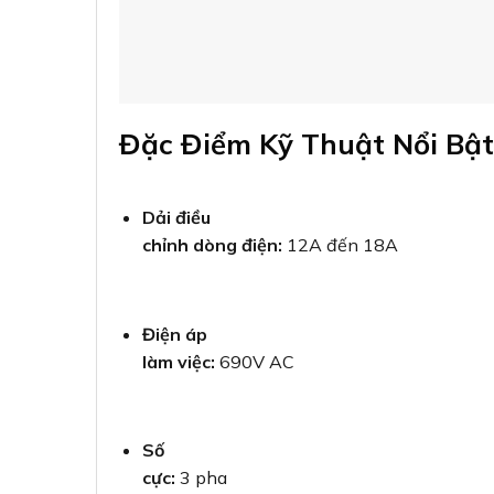
Nhiệt độ
hoạt động:
-25°C đến +60°C
Tương
thích:
Kết hợp hoàn hảo với contactor GMC
LS
Lợi Ích Khi Sử Dụng Rơ Le 
Bảo vệ
động cơ toàn diện
khỏi tình trạng quá tải, 
thọ thiết bị