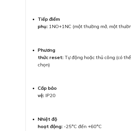
Khả năng
điều chỉnh dòng điện linh hoạt
từ 12A đến
nhiều loại động cơ
Thiết kế
nhỏ gọn
, dễ dàng lắp đặt trong tủ điện vớ
chế
Độ tin cậy
cao
với công nghệ từ thương hiệu LS – nhà 
điện hàng đầu Hàn Quốc
Chi phí