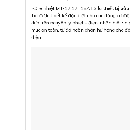
Rơ le nhiệt MT-12 12…18A LS là
thiết bị bảo
tải
được thiết kế đặc biệt cho các động cơ đi
dựa trên nguyên lý nhiệt – điện, nhận biết và
mức an toàn, từ đó ngăn chặn hư hỏng cho độ
điện.
Đặc Điểm Kỹ Thuật Nổi Bậ
Dải điều
chỉnh dòng điện:
12A đến 18A
Điện áp
làm việc:
690V AC