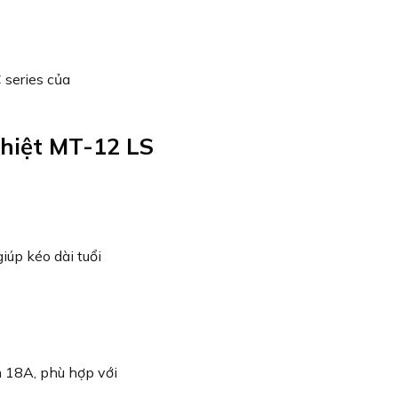
lại
 là tiết kiệm chi phí sửa chữa và thay thế
ọn thông minh cho mọi hệ thống điện công
nghiệp
2 LS Với Các Dòng Sản Phẩm Khác