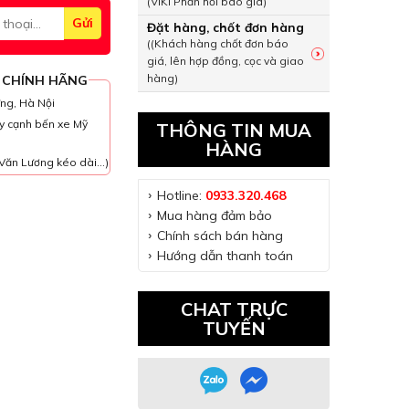
(VIKI Phản hồi báo giá)
Đặt hàng, chốt đơn hàng
((Khách hàng chốt đơn báo
giá, lên hợp đồng, cọc và giao
hàng)
 CHÍNH HÃNG
ưng, Hà Nội
y cạnh bến xe Mỹ
THÔNG TIN MUA
HÀNG
Văn Lương kéo dài...)
Hotline:
0933.320.468
Mua hàng đảm bảo
Chính sách bán hàng
Hướng dẫn thanh toán
CHAT TRỰC
TUYẾN