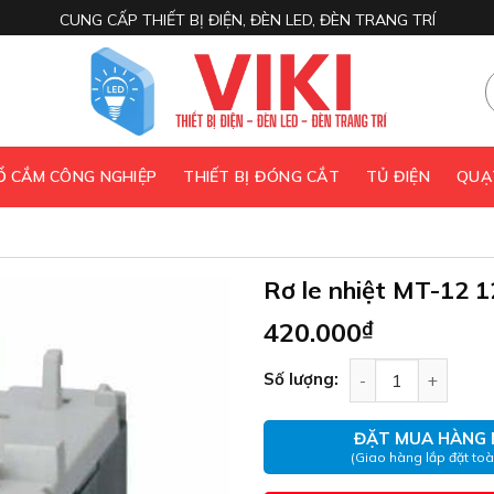
CUNG CẤP THIẾT BỊ ĐIỆN, ĐÈN LED, ĐÈN TRANG TRÍ
 Ổ CẮM CÔNG NGHIỆP
THIẾT BỊ ĐÓNG CẮT
TỦ ĐIỆN
QUẠ
Rơ le nhiệt MT-12 
420.000
₫
Rơ le nhiệt MT-12
Số lượng:
ĐẶT MUA HÀNG 
(Giao hàng lắp đặt to