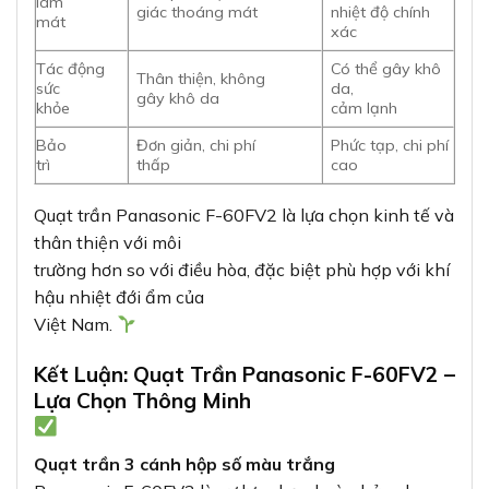
làm
giác thoáng mát
nhiệt độ chính
mát
xác
Tác động
Có thể gây khô
Thân thiện, không
sức
da,
gây khô da
khỏe
cảm lạnh
Bảo
Đơn giản, chi phí
Phức tạp, chi phí
trì
thấp
cao
Quạt trần Panasonic F-60FV2 là lựa chọn kinh tế và
thân thiện với môi
trường hơn so với điều hòa, đặc biệt phù hợp với khí
hậu nhiệt đới ẩm của
Việt Nam.
Kết Luận: Quạt Trần Panasonic F-60FV2 –
Lựa Chọn Thông Minh
Quạt trần 3 cánh hộp số màu trắng