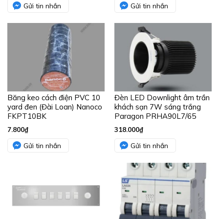
Gửi tin nhắn
Gửi tin nhắn
Băng keo cách điện PVC 10
Đèn LED Downlight âm trần
yard đen (Đài Loan) Nanoco
khách sạn 7W sáng trắng
FKPT10BK
Paragon PRHA90L7/65
7.800
₫
318.000
₫
Gửi tin nhắn
Gửi tin nhắn