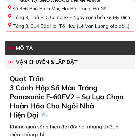
MUA TẠI SHOWROOM CHÍNH HÃNG
Số 356 Phố Bạch Mai, Hai Bà Trưng, Hà Nội
Tầng 3, Toà FLC Complex - Ngay cạnh bến xe Mỹ Đình
Tầng 3, C14 Bắc Hà, Tố Hữu (Lê Văn Lương kéo dài...)
MÔ TẢ
VẬN CHUYỂN & LẮP ĐẶT
Quạt Trần
3 Cánh Hộp Số Màu Trắng
Panasonic F-60FV2 – Sự Lựa Chọn
Hoàn Hảo Cho Ngôi Nhà
Hiện Đại
Không gian sống hiện đại đòi hỏi những thiết bị
điện không chỉ