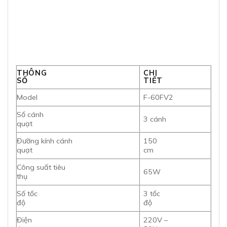
THÔNG
CHI
SỐ
TIẾT
Model
F-60FV2
Số cánh
3 cánh
quạt
Đường kính cánh
150
quạt
cm
Công suất tiêu
65W
thụ
Số tốc
3 tốc
độ
độ
Điện
220V –