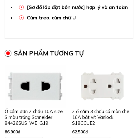
[Sơ đồ lắp đặt bồn nước] hợp lý và an toàn
Cùm treo, cùm chữ U
SẢN PHẨM TƯƠNG TỰ
Ổ cắm đơn 2 chấu 10A size
2 ổ cắm 3 chấu có màn che
S màu trắng Schneider
16A bắt vít Vanlock
84426SUS_WE_G19
S18CCUE2
86.900
₫
62.500
₫