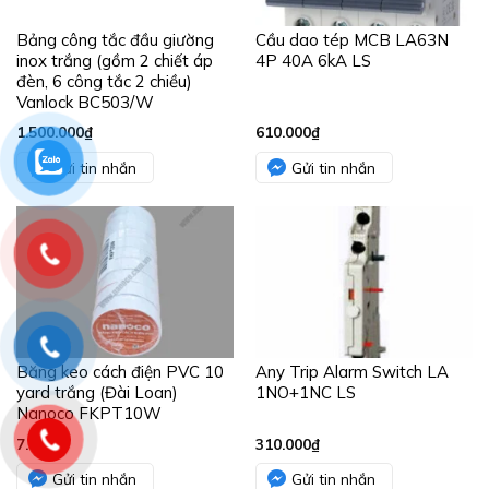
Bảng công tắc đầu giường
Cầu dao tép MCB LA63N
inox trắng (gồm 2 chiết áp
4P 40A 6kA LS
đèn, 6 công tắc 2 chiều)
Vanlock BC503/W
1.500.000
₫
610.000
₫
Gửi tin nhắn
Gửi tin nhắn
Băng keo cách điện PVC 10
Any Trip Alarm Switch LA
yard trắng (Đài Loan)
1NO+1NC LS
Nanoco FKPT10W
7.800
₫
310.000
₫
Gửi tin nhắn
Gửi tin nhắn