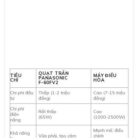
QUẠT TRẦN
TIÊU
MÁY ĐIỀU
PANASONIC
CHÍ
HÒA
F-60FV2
Chi phí đầu
Thấp (1-2 triệu
Cao (7-15 triệu
tư
đồng)
đồng)
Chi phí
Rất thấp
Cao
điện
(65W)
(1000-2500W)
năng
Mạnh mẽ, điều
Khả năng
Vừa phải, tạo cảm
chỉnh