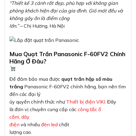
“Thiết kế 3 cánh rất đẹp, phù hợp với không gian
phòng khách hiện đại của gia đình. Gió mát đều và
không gây ồn là điểm cộng
lớn.”
– Chị Hương, Hà Nội
Mua Quạt Trần Panasonic F-60FV2 Chính
Hãng Ở Đâu?
Để đảm bảo mua được
quạt trần hộp số màu
trắng
Panasonic F-60FV2 chính hãng, bạn nên tìm
đến các đại lý
ủy quyền chính thức như
Thiết bị điện VIKI
. Đây
là đơn vị chuyên cung cấp các
công tắc ổ
cắm
,
dây
điện
và nhiều
đèn led
chất
lượng cao.