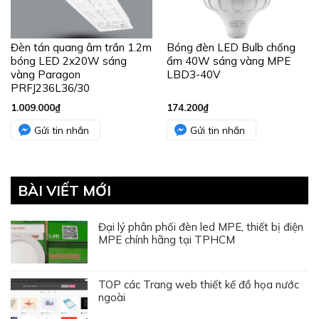
Đèn tán quang âm trần 1.2m
Bóng đèn LED Bulb chống
bóng LED 2x20W sáng
ẩm 40W sáng vàng MPE
vàng Paragon
LBD3-40V
PRFJ236L36/30
1.009.000
₫
174.200
₫
Gửi tin nhắn
Gửi tin nhắn
BÀI VIẾT MỚI
Đại lý phân phối đèn led MPE, thiết bị điện
MPE chính hãng tại TPHCM
TOP các Trang web thiết kế đồ họa nước
ngoài