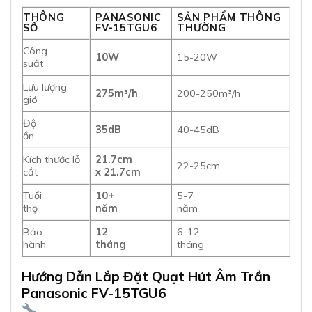
THÔNG
PANASONIC
SẢN PHẨM THÔNG
SỐ
FV-15TGU6
THƯỜNG
Công
10W
15-20W
suất
Lưu lượng
275m³/h
200-250m³/h
gió
Độ
35dB
40-45dB
ồn
Kích thước lỗ
21.7cm
22-25cm
cắt
x 21.7cm
Tuổi
10+
5-7
thọ
năm
năm
Bảo
12
6-12
hành
tháng
tháng
Hướng Dẫn Lắp Đặt Quạt Hút Âm Trần
Panasonic FV-15TGU6