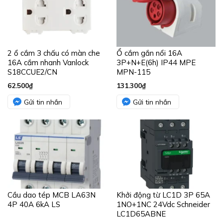
2 ổ cắm 3 chấu có màn che
Ổ cắm gắn nổi 16A
16A cắm nhanh Vanlock
3P+N+E(6h) IP44 MPE
S18CCUE2/CN
MPN-115
62.500
₫
131.300
₫
Gửi tin nhắn
Gửi tin nhắn
Cầu dao tép MCB LA63N
Khởi động từ LC1D 3P 65A
4P 40A 6kA LS
1NO+1NC 24Vdc Schneider
LC1D65ABNE