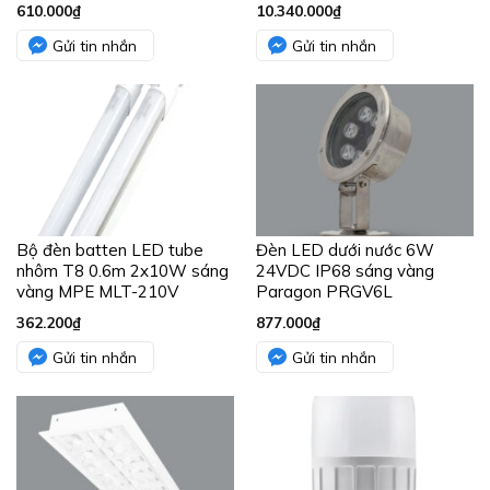
610.000
₫
10.340.000
₫
Gửi tin nhắn
Gửi tin nhắn
Bộ đèn batten LED tube
Đèn LED dưới nước 6W
nhôm T8 0.6m 2x10W sáng
24VDC IP68 sáng vàng
vàng MPE MLT-210V
Paragon PRGV6L
362.200
₫
877.000
₫
Gửi tin nhắn
Gửi tin nhắn