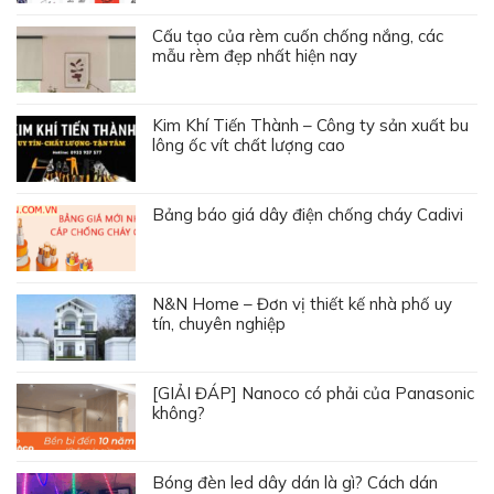
Cấu tạo của rèm cuốn chống nắng, các
mẫu rèm đẹp nhất hiện nay
Kim Khí Tiến Thành – Công ty sản xuất bu
lông ốc vít chất lượng cao
Bảng báo giá dây điện chống cháy Cadivi
N&N Home – Đơn vị thiết kế nhà phố uy
tín, chuyên nghiệp
[GIẢI ĐÁP] Nanoco có phải của Panasonic
không?
Bóng đèn led dây dán là gì? Cách dán