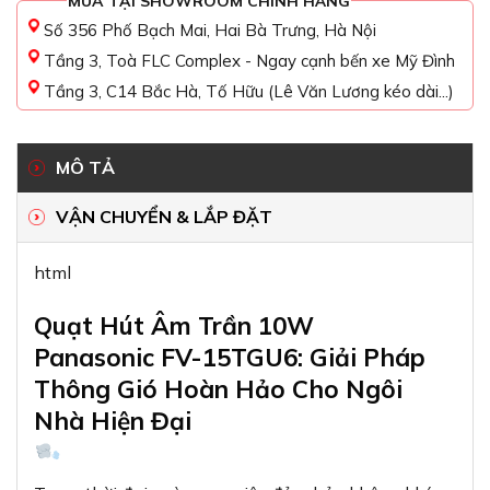
MUA TẠI SHOWROOM CHÍNH HÃNG
Số 356 Phố Bạch Mai, Hai Bà Trưng, Hà Nội
Tầng 3, Toà FLC Complex - Ngay cạnh bến xe Mỹ Đình
Tầng 3, C14 Bắc Hà, Tố Hữu (Lê Văn Lương kéo dài...)
MÔ TẢ
VẬN CHUYỂN & LẮP ĐẶT
html
Quạt Hút Âm Trần 10W
Panasonic FV-15TGU6: Giải Pháp
Thông Gió Hoàn Hảo Cho Ngôi
Nhà Hiện Đại