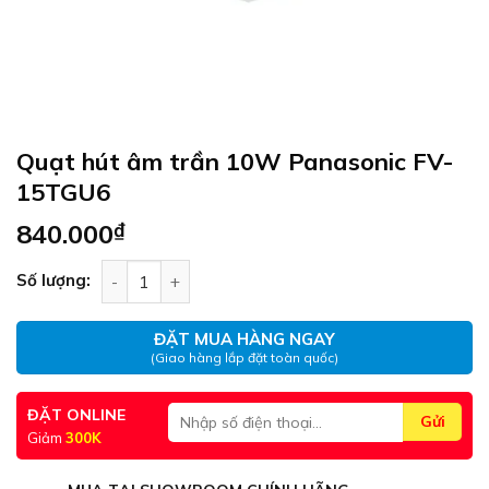
Quạt hút âm trần 10W Panasonic FV-
15TGU6
840.000
₫
Quạt hút âm trần 10W Panasonic FV-15TGU6 số
Số lượng:
ĐẶT MUA HÀNG NGAY
(Giao hàng lắp đặt toàn quốc)
ĐẶT ONLINE
Giảm
300K