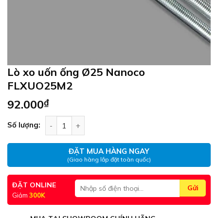
Lò xo uốn ống Ø25 Nanoco
FLXUO25M2
92.000
₫
Lò xo uốn ống Ø25 Nanoco FLXUO25M2 số lượng
Số lượng:
ĐẶT MUA HÀNG NGAY
(Giao hàng lắp đặt toàn quốc)
ĐẶT ONLINE
Giảm
300K