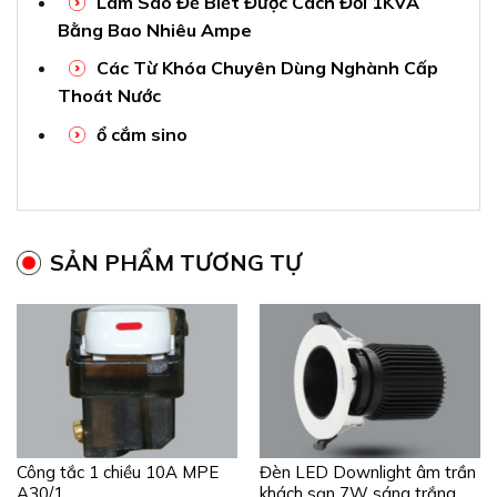
Làm Sao Để Biết Được Cách Đổi 1KVA
Bằng Bao Nhiêu Ampe
Các Từ Khóa Chuyên Dùng Nghành Cấp
Thoát Nước
ổ cắm sino
SẢN PHẨM TƯƠNG TỰ
Công tắc 1 chiều 10A MPE
Đèn LED Downlight âm trần
A30/1
khách sạn 7W sáng trắng