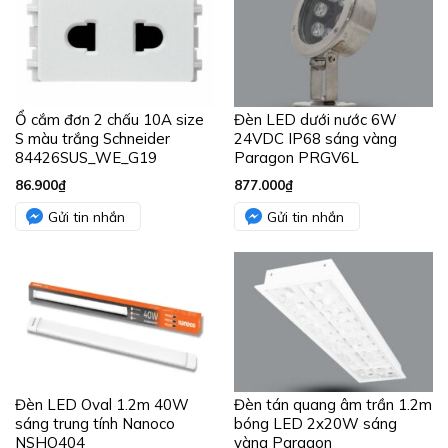
Ổ cắm đơn 2 chấu 10A size
Đèn LED dưới nước 6W
S màu trắng Schneider
24VDC IP68 sáng vàng
84426SUS_WE_G19
Paragon PRGV6L
86.900
₫
877.000
₫
Gửi tin nhắn
Gửi tin nhắn
Đèn LED Oval 1.2m 40W
Đèn tán quang âm trần 1.2m
sáng trung tính Nanoco
bóng LED 2x20W sáng
NSHO404
vàng Paragon