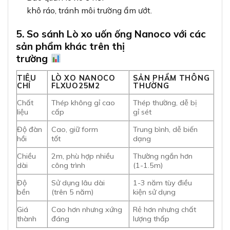
khô ráo, tránh môi trường ẩm ướt.
5. So sánh Lò xo uốn ống Nanoco với các
sản phẩm khác trên thị
trường
TIÊU
LÒ XO NANOCO
SẢN PHẨM THÔNG
CHÍ
FLXUO25M2
THƯỜNG
Chất
Thép không gỉ cao
Thép thường, dễ bị
liệu
cấp
gỉ sét
Độ đàn
Cao, giữ form
Trung bình, dễ biến
hồi
tốt
dạng
Chiều
2m, phù hợp nhiều
Thường ngắn hơn
dài
công trình
(1-1.5m)
Độ
Sử dụng lâu dài
1-3 năm tùy điều
bền
(trên 5 năm)
kiện sử dụng
Giá
Cao hơn nhưng xứng
Rẻ hơn nhưng chất
thành
đáng
lượng thấp