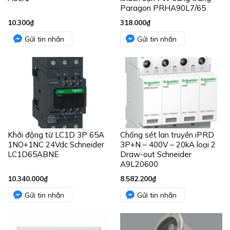
Paragon PRHA90L7/65
10.300
₫
318.000
₫
Gửi tin nhắn
Gửi tin nhắn
Khởi động từ LC1D 3P 65A
Chống sét lan truyền iPRD
1NO+1NC 24Vdc Schneider
3P+N – 400V – 20kA loại 2
LC1D65ABNE
Draw-out Schneider
A9L20600
10.340.000
₫
8.582.200
₫
Gửi tin nhắn
Gửi tin nhắn