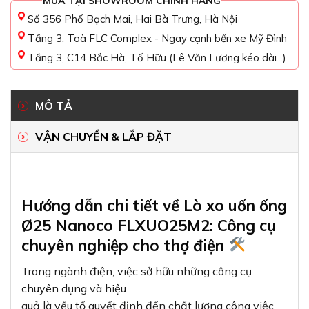
MUA TẠI SHOWROOM CHÍNH HÃNG
Số 356 Phố Bạch Mai, Hai Bà Trưng, Hà Nội
Tầng 3, Toà FLC Complex - Ngay cạnh bến xe Mỹ Đình
Tầng 3, C14 Bắc Hà, Tố Hữu (Lê Văn Lương kéo dài...)
MÔ TẢ
VẬN CHUYỂN & LẮP ĐẶT
Hướng dẫn chi tiết về Lò xo uốn ống
Ø25 Nanoco FLXUO25M2: Công cụ
chuyên nghiệp cho thợ điện
Trong ngành điện, việc sở hữu những công cụ
chuyên dụng và hiệu
quả là yếu tố quyết định đến chất lượng công việc.