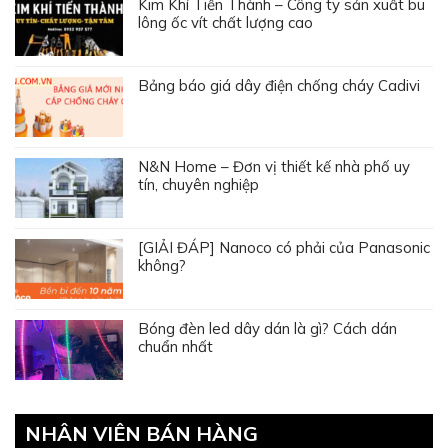
Kim Khí Tiến Thành – Công ty sản xuất bu
lông ốc vít chất lượng cao
Bảng báo giá dây điện chống cháy Cadivi
N&N Home – Đơn vị thiết kế nhà phố uy
tín, chuyên nghiệp
[GIẢI ĐÁP] Nanoco có phải của Panasonic
không?
Bóng đèn led dây dán là gì? Cách dán
chuẩn nhất
NHÂN VIÊN BÁN HÀNG