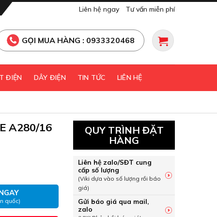
Liên hệ ngay
Tư vấn miễn phí
GỌI MUA HÀNG : 0933320468
T ĐIỆN
DÂY ĐIỆN
TIN TỨC
LIÊN HỆ
E A280/16
QUY TRÌNH ĐẶT
HÀNG
PE A280/16 số lượng
Liên hệ zalo/SĐT cung
cấp số lượng
(Viki dựa vào số lượng rồi báo
giá)
NGAY
Gửi báo giá qua mail,
àn quốc)
zalo