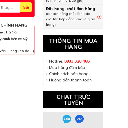
(VIKI Phản hồi báo giá)
Đặt hàng, chốt đơn hàng
((Khách hàng chốt đơn báo
giá, lên hợp đồng, cọc và giao
hàng)
 CHÍNH HÃNG
ưng, Hà Nội
y cạnh bến xe Mỹ
THÔNG TIN MUA
HÀNG
Văn Lương kéo dài...)
Hotline:
0933.320.468
Mua hàng đảm bảo
Chính sách bán hàng
Hướng dẫn thanh toán
CHAT TRỰC
TUYẾN