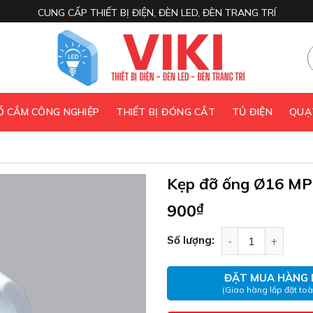
CUNG CẤP THIẾT BỊ ĐIỆN, ĐÈN LED, ĐÈN TRANG TRÍ
 Ổ CẮM CÔNG NGHIỆP
THIẾT BỊ ĐÓNG CẮT
TỦ ĐIỆN
QUẠ
Kẹp đỡ ống Ø16 MP
900
₫
Kẹp đỡ ống Ø16 M
Số lượng:
ĐẶT MUA HÀNG 
(Giao hàng lắp đặt to