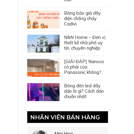
Bảng báo giá dây
điện chống cháy
Cadivi
N&N Home – Đơn vị
thiết kế nhà phố uy
tín, chuyên nghiệp
[GIẢI ĐÁP] Nanoco
có phải của
Panasonic không?
Bóng đèn led dây
dán là gì? Cách dán
chuẩn nhất
NHÂN VIÊN BÁN HÀNG
Mai Hoa