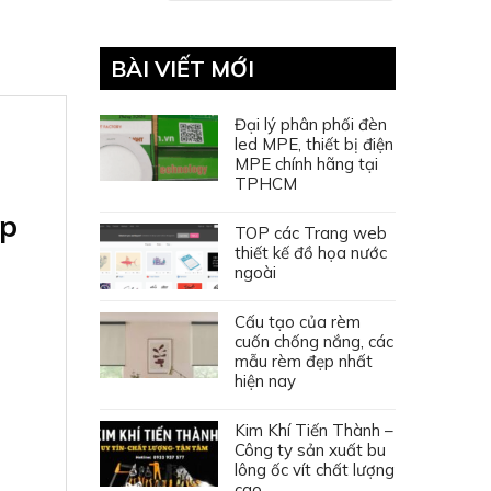
BÀI VIẾT MỚI
Đại lý phân phối đèn
led MPE, thiết bị điện
MPE chính hãng tại
TPHCM
ệp
TOP các Trang web
thiết kế đồ họa nước
ngoài
Cấu tạo của rèm
cuốn chống nắng, các
mẫu rèm đẹp nhất
hiện nay
Kim Khí Tiến Thành –
Công ty sản xuất bu
lông ốc vít chất lượng
cao