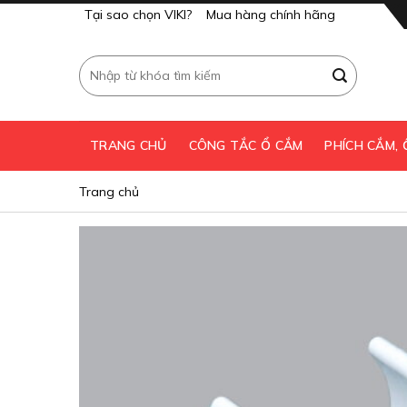
Skip
Tại sao chọn VIKI?
Mua hàng chính hãng
to
content
Tìm
kiếm:
TRANG CHỦ
CÔNG TẮC Ổ CẮM
PHÍCH CẮM,
Trang chủ