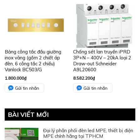
Bảng công tắc đầu giường
Chống sét lan truyền iPRD
inox vàng (gồm 2 chiết áp
3P+N – 400V – 20kA loại 2
đèn, 6 công tắc 2 chiều)
Draw-out Schneider
Vanlock BC503/G
A9L20600
1.800.000
₫
8.582.200
₫
Gửi tin nhắn
Gửi tin nhắn
BÀI VIẾT MỚI
Đại lý phân phối đèn led MPE, thiết bị điện
MPE chính hãng tại TPHCM