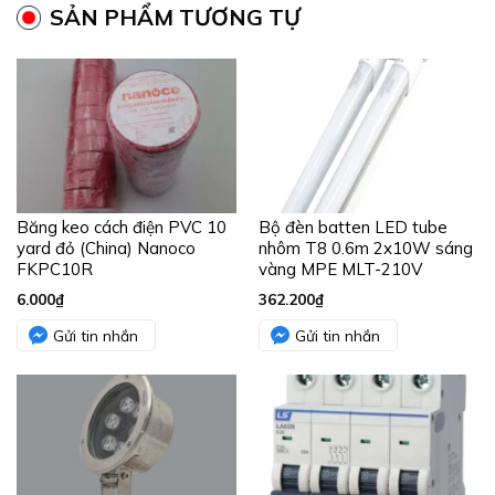
SẢN PHẨM TƯƠNG TỰ
Băng keo cách điện PVC 10
Bộ đèn batten LED tube
yard đỏ (China) Nanoco
nhôm T8 0.6m 2x10W sáng
FKPC10R
vàng MPE MLT-210V
6.000
₫
362.200
₫
Gửi tin nhắn
Gửi tin nhắn