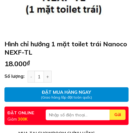
Hình chỉ hướng 1 mặt toilet trái Nanoco
NEXF-TL
18.000
₫
Hình chỉ hướng 1 mặt toilet trái Nanoco NEXF-TL
Số lượng:
ĐẶT MUA HÀNG NGAY
(Giao hàng lắp đặt toàn quốc)
ĐẶT ONLINE
Giảm
300K