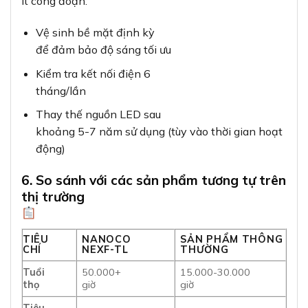
ít công đoạn:
Vệ sinh bề mặt định kỳ
để đảm bảo độ sáng tối ưu
Kiểm tra kết nối điện 6
tháng/lần
Thay thế nguồn LED sau
khoảng 5-7 năm sử dụng (tùy vào thời gian hoạt
động)
6. So sánh với các sản phẩm tương tự trên
thị trường
TIÊU
NANOCO
SẢN PHẨM THÔNG
CHÍ
NEXF-TL
THƯỜNG
Tuổi
50.000+
15.000-30.000
thọ
giờ
giờ
Tiêu