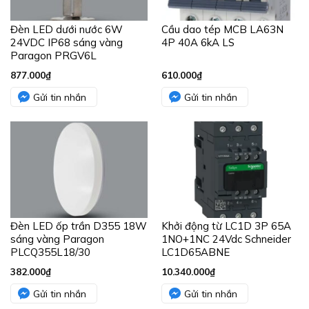
Đèn LED dưới nước 6W
Cầu dao tép MCB LA63N
24VDC IP68 sáng vàng
4P 40A 6kA LS
Paragon PRGV6L
877.000
₫
610.000
₫
Gửi tin nhắn
Gửi tin nhắn
Đèn LED ốp trần D355 18W
Khởi động từ LC1D 3P 65A
sáng vàng Paragon
1NO+1NC 24Vdc Schneider
PLCQ355L18/30
LC1D65ABNE
382.000
₫
10.340.000
₫
Gửi tin nhắn
Gửi tin nhắn