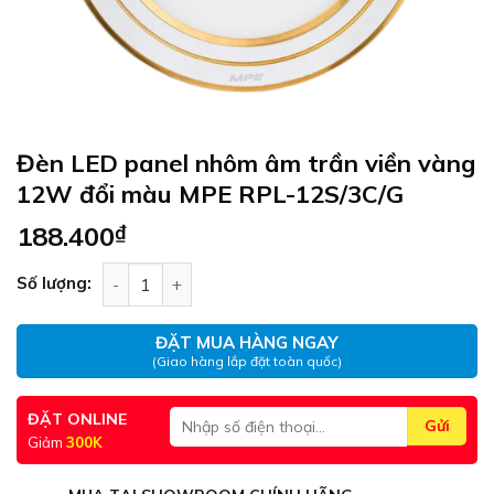
Đèn LED panel nhôm âm trần viền vàng
12W đổi màu MPE RPL-12S/3C/G
188.400
₫
Đèn LED panel nhôm âm trần viền vàng 12W đổi
Số lượng:
ĐẶT MUA HÀNG NGAY
(Giao hàng lắp đặt toàn quốc)
ĐẶT ONLINE
Giảm
300K