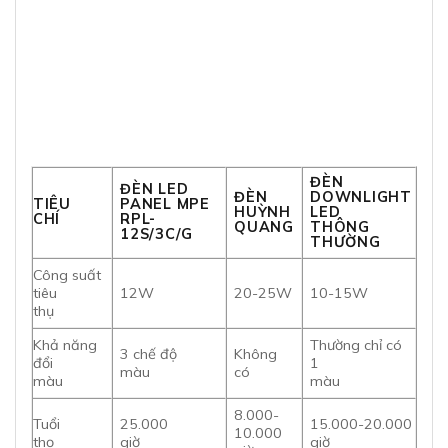
ĐÈN
ĐÈN LED
ĐÈN
DOWNLIGHT
TIÊU
PANEL MPE
HUỲNH
LED
CHÍ
RPL-
QUANG
THÔNG
12S/3C/G
THƯỜNG
Công suất
tiêu
12W
20-25W
10-15W
thụ
Khả năng
Thường chỉ có
3 chế độ
Không
đổi
1
màu
có
màu
màu
8.000-
Tuổi
25.000
15.000-20.000
10.000
thọ
giờ
giờ