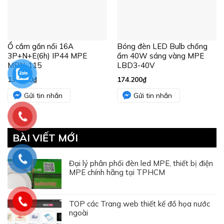
Ổ cắm gắn nổi 16A
Bóng đèn LED Bulb chống
3P+N+E(6h) IP44 MPE
ẩm 40W sáng vàng MPE
MPN-115
LBD3-40V
131.300
₫
174.200
₫
Gửi tin nhắn
Gửi tin nhắn
BÀI VIẾT MỚI
Đại lý phân phối đèn led MPE, thiết bị điện
MPE chính hãng tại TPHCM
TOP các Trang web thiết kế đồ họa nước
ngoài