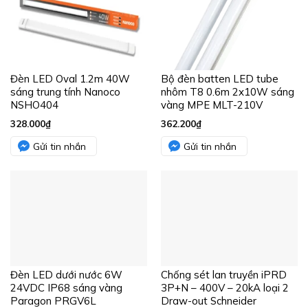
Đèn LED Oval 1.2m 40W
Bộ đèn batten LED tube
sáng trung tính Nanoco
nhôm T8 0.6m 2x10W sáng
NSHO404
vàng MPE MLT-210V
328.000
₫
362.200
₫
Gửi tin nhắn
Gửi tin nhắn
Đèn LED dưới nước 6W
Chống sét lan truyền iPRD
24VDC IP68 sáng vàng
3P+N – 400V – 20kA loại 2
Paragon PRGV6L
Draw-out Schneider