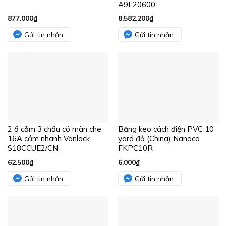
A9L20600
877.000
₫
8.582.200
₫
Gửi tin nhắn
Gửi tin nhắn
2 ổ cắm 3 chấu có màn che
Băng keo cách điện PVC 10
16A cắm nhanh Vanlock
yard đỏ (China) Nanoco
S18CCUE2/CN
FKPC10R
62.500
₫
6.000
₫
Gửi tin nhắn
Gửi tin nhắn