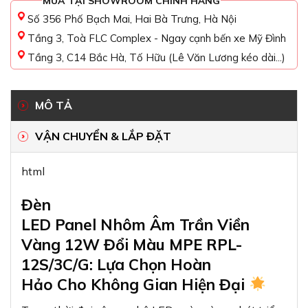
MUA TẠI SHOWROOM CHÍNH HÃNG
Số 356 Phố Bạch Mai, Hai Bà Trưng, Hà Nội
Tầng 3, Toà FLC Complex - Ngay cạnh bến xe Mỹ Đình
Tầng 3, C14 Bắc Hà, Tố Hữu (Lê Văn Lương kéo dài...)
MÔ TẢ
VẬN CHUYỂN & LẮP ĐẶT
html
Đèn
LED Panel Nhôm Âm Trần Viền
Vàng 12W Đổi Màu MPE RPL-
12S/3C/G: Lựa Chọn Hoàn
Hảo Cho Không Gian Hiện Đại