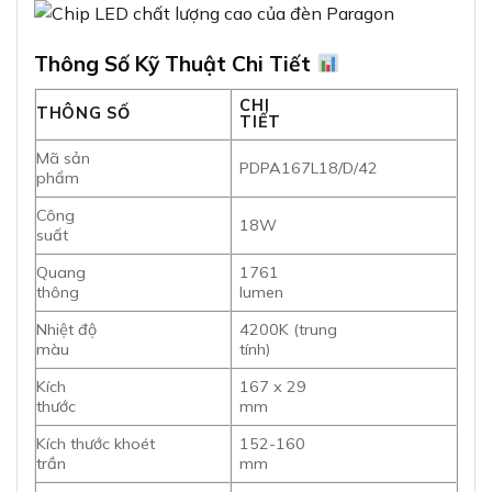
Thông Số Kỹ Thuật Chi Tiết
CHI
THÔNG SỐ
TIẾT
Mã sản
PDPA167L18/D/42
phẩm
Công
18W
suất
Quang
1761
thông
lumen
Nhiệt độ
4200K (trung
màu
tính)
Kích
167 x 29
thước
mm
Kích thước khoét
152-160
trần
mm