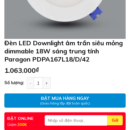
Đèn LED Downlight âm trần siêu mỏng
dimmable 18W sáng trung tính
Paragon PDPA167L18/D/42
1.063.000
₫
Đèn LED Downlight âm trần siêu mỏng dimmable
Số lượng:
ĐẶT MUA HÀNG NGAY
(Giao hàng lắp đặt toàn quốc)
ĐẶT ONLINE
Giảm
300K