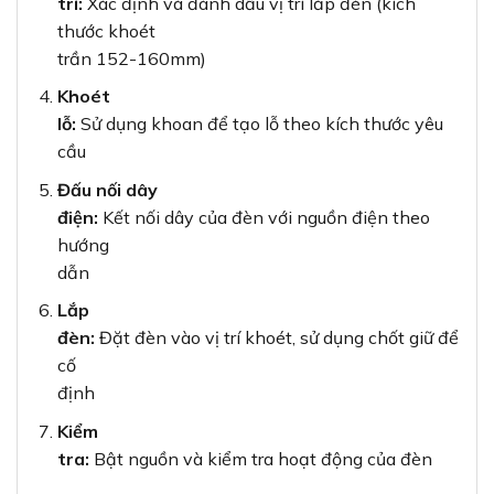
trí:
Xác định và đánh dấu vị trí lắp đèn (kích
thước khoét
trần 152-160mm)
Khoét
lỗ:
Sử dụng khoan để tạo lỗ theo kích thước yêu
cầu
Đấu nối dây
điện:
Kết nối dây của đèn với nguồn điện theo
hướng
dẫn
Lắp
đèn:
Đặt đèn vào vị trí khoét, sử dụng chốt giữ để
cố
định
Kiểm
tra:
Bật nguồn và kiểm tra hoạt động của đèn