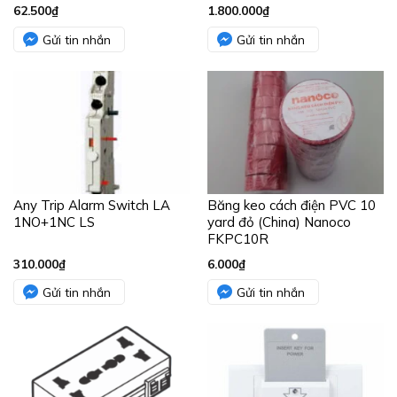
62.500
₫
1.800.000
₫
Gửi tin nhắn
Gửi tin nhắn
Any Trip Alarm Switch LA
Băng keo cách điện PVC 10
1NO+1NC LS
yard đỏ (China) Nanoco
FKPC10R
310.000
₫
6.000
₫
Gửi tin nhắn
Gửi tin nhắn