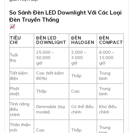
So Sánh Đèn LED Downlight Với Các Loại
Đèn Truyền Thống
TIÊU
ĐÈN LED
ĐÈN
ĐÈN
CHÍ
DOWNLIGHT
HALOGEN
COMPACT
25.000 –
2.000 –
6.000 –
Tuổi
50.000
3.000
15.000
thọ
giờ
giờ
giờ
Tiết kiệm
Cao (tiết kiệm
Trung
Thấp
điện
80%)
bình
Phát
Trung
Thấp
Cao
nhiệt
bình
Tính năng
Dimmable (tùy
Có thể điều
Khó điều
điều
model)
chỉnh
chỉnh
chỉnh
Thân thiện
Trung
môi
Cao
Thấp
bình