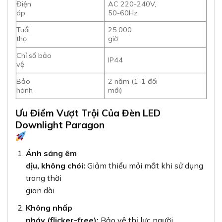
Điện
AC 220-240V,
áp
50-60Hz
Tuổi
25.000
thọ
giờ
Chỉ số bảo
IP44
vệ
Bảo
2 năm (1-1 đổi
hành
mới)
Ưu Điểm Vượt Trội Của Đèn LED
Downlight Paragon
Ánh sáng êm
dịu, không chói:
Giảm thiểu mỏi mắt khi sử dụng
trong thời
gian dài
Không nhấp
nháy (flicker-free):
Bảo vệ thị lực người