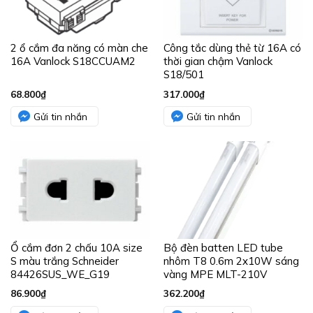
2 ổ cắm đa năng có màn che
Công tắc dùng thẻ từ 16A có
16A Vanlock S18CCUAM2
thời gian chậm Vanlock
S18/501
68.800
₫
317.000
₫
Gửi tin nhắn
Gửi tin nhắn
Ổ cắm đơn 2 chấu 10A size
Bộ đèn batten LED tube
S màu trắng Schneider
nhôm T8 0.6m 2x10W sáng
84426SUS_WE_G19
vàng MPE MLT-210V
86.900
₫
362.200
₫