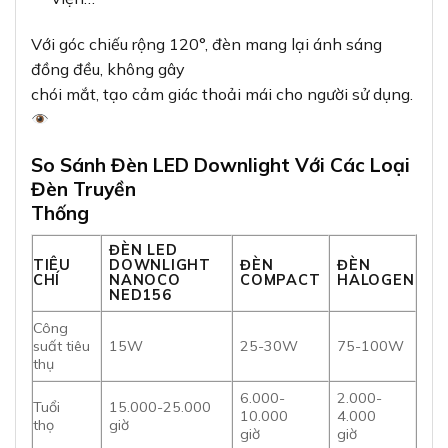
Với góc chiếu rộng 120°, đèn mang lại ánh sáng
đồng đều, không gây
chói mắt, tạo cảm giác thoải mái cho người sử dụng.
So Sánh Đèn LED Downlight Với Các Loại
Đèn Truyền
Thống
ĐÈN LED
TIÊU
DOWNLIGHT
ĐÈN
ĐÈN
CHÍ
NANOCO
COMPACT
HALOGEN
NED156
Công
suất tiêu
15W
25-30W
75-100W
thụ
6.000-
2.000-
Tuổi
15.000-25.000
10.000
4.000
thọ
giờ
giờ
giờ