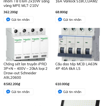
nhôm T8 0.6m 2x10W sáng
16A Vanlock S18CCUAM2
vàng MPE MLT-210V
362.200
₫
68.800
₫
Gửi tin nhắn
Gửi tin nhắn
Chống sét lan truyền iPRD
Cầu dao tép MCB LA63N
3P+N – 400V – 20kA loại 2
4P 40A 6kA LS
Draw-out Schneider
A9L20600
8.582.200
₫
610.000
₫
Gửi tin nhắn
Gửi tin nhắn