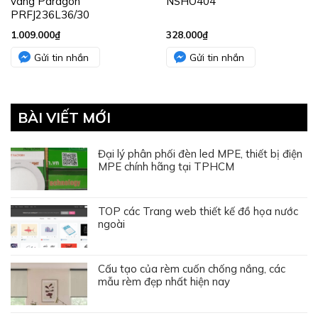
vàng Paragon
NSHO404
PRFJ236L36/30
1.009.000
₫
328.000
₫
Gửi tin nhắn
Gửi tin nhắn
BÀI VIẾT MỚI
Đại lý phân phối đèn led MPE, thiết bị điện
MPE chính hãng tại TPHCM
TOP các Trang web thiết kế đồ họa nước
ngoài
Cấu tạo của rèm cuốn chống nắng, các
mẫu rèm đẹp nhất hiện nay