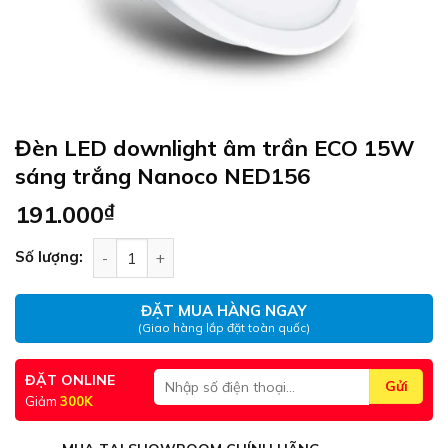
Đèn LED downlight âm trần ECO 15W
sáng trắng Nanoco NED156
191.000
₫
Đèn LED downlight âm trần ECO 15W sáng trắn
Số lượng:
ĐẶT MUA HÀNG NGAY
(Giao hàng lắp đặt toàn quốc)
ĐẶT ONLINE
Giảm
300K