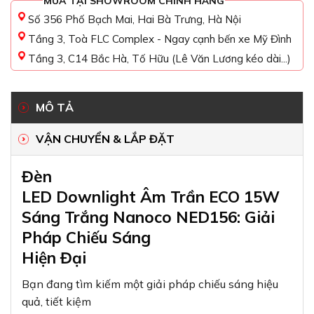
MUA TẠI SHOWROOM CHÍNH HÃNG
Số 356 Phố Bạch Mai, Hai Bà Trưng, Hà Nội
Tầng 3, Toà FLC Complex - Ngay cạnh bến xe Mỹ Đình
Tầng 3, C14 Bắc Hà, Tố Hữu (Lê Văn Lương kéo dài...)
MÔ TẢ
VẬN CHUYỂN & LẮP ĐẶT
Đèn
LED Downlight Âm Trần ECO 15W
Sáng Trắng Nanoco NED156: Giải
Pháp Chiếu Sáng
Hiện Đại
Bạn đang tìm kiếm một giải pháp chiếu sáng hiệu
quả, tiết kiệm