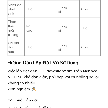
Nhiệt độ
Trung
phát
Thấp
Cao
bình
sinh
Thân
thiện
Rất
Trung
Thấp
môi
cao
bình
trường
Chi phí
Trung
dài
Thấp
Cao
bình
hạn
Hướng Dẫn Lắp Đặt Và Sử Dụng
Việc lắp đặt
đèn LED downlight âm trần Nanoco
NED156
khá đơn giản, phù hợp với cả những người
không có nhiều
kinh nghiệm.
Các bước lắp đặt:
Đánh dấu và cắt lỗ trên