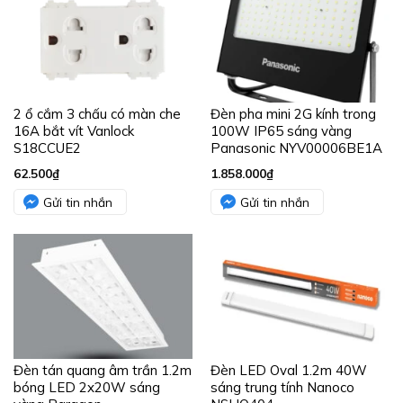
2 ổ cắm 3 chấu có màn che
Đèn pha mini 2G kính trong
16A bắt vít Vanlock
100W IP65 sáng vàng
S18CCUE2
Panasonic NYV00006BE1A
62.500
₫
1.858.000
₫
Gửi tin nhắn
Gửi tin nhắn
Đèn tán quang âm trần 1.2m
Đèn LED Oval 1.2m 40W
bóng LED 2x20W sáng
sáng trung tính Nanoco