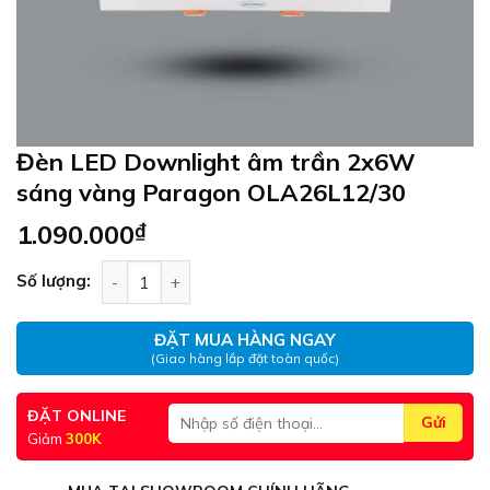
Đèn LED Downlight âm trần 2x6W
sáng vàng Paragon OLA26L12/30
1.090.000
₫
Đèn LED Downlight âm trần 2x6W sáng vàng Pa
Số lượng:
ĐẶT MUA HÀNG NGAY
(Giao hàng lắp đặt toàn quốc)
ĐẶT ONLINE
Giảm
300K