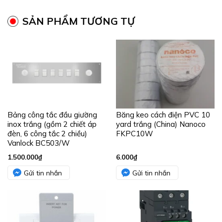
SẢN PHẨM TƯƠNG TỰ
Bảng công tắc đầu giường
Băng keo cách điện PVC 10
inox trắng (gồm 2 chiết áp
yard trắng (China) Nanoco
đèn, 6 công tắc 2 chiều)
FKPC10W
Vanlock BC503/W
1.500.000
₫
6.000
₫
Gửi tin nhắn
Gửi tin nhắn