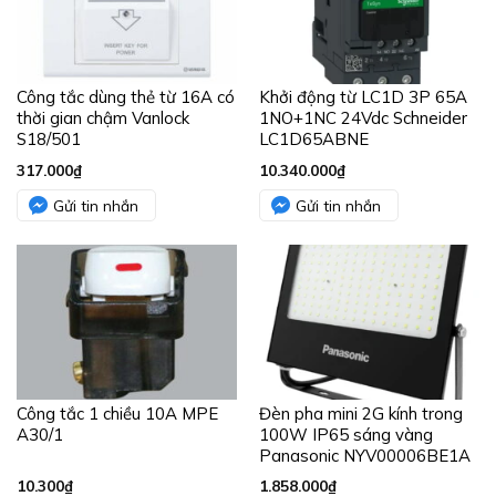
Công tắc dùng thẻ từ 16A có
Khởi động từ LC1D 3P 65A
thời gian chậm Vanlock
1NO+1NC 24Vdc Schneider
S18/501
LC1D65ABNE
317.000
₫
10.340.000
₫
Gửi tin nhắn
Gửi tin nhắn
Công tắc 1 chiều 10A MPE
Đèn pha mini 2G kính trong
A30/1
100W IP65 sáng vàng
Panasonic NYV00006BE1A
10.300
₫
1.858.000
₫