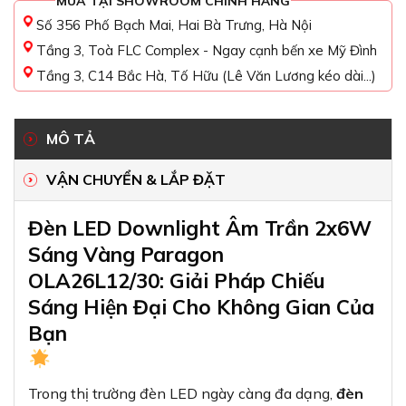
MUA TẠI SHOWROOM CHÍNH HÃNG
Số 356 Phố Bạch Mai, Hai Bà Trưng, Hà Nội
Tầng 3, Toà FLC Complex - Ngay cạnh bến xe Mỹ Đình
Tầng 3, C14 Bắc Hà, Tố Hữu (Lê Văn Lương kéo dài...)
MÔ TẢ
VẬN CHUYỂN & LẮP ĐẶT
Đèn LED Downlight Âm Trần 2x6W
Sáng Vàng Paragon
OLA26L12/30: Giải Pháp Chiếu
Sáng Hiện Đại Cho Không Gian Của
Bạn
Trong thị trường đèn LED ngày càng đa dạng,
đèn