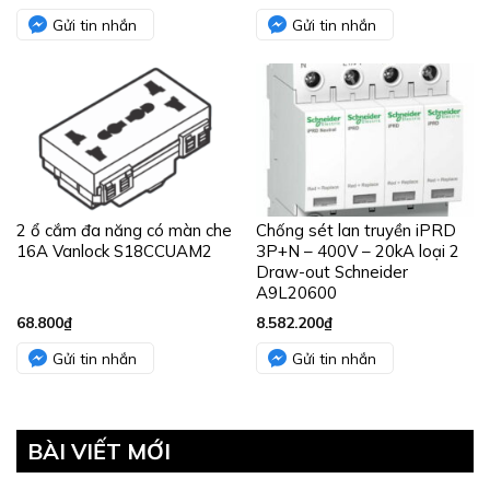
Gửi tin nhắn
Gửi tin nhắn
2 ổ cắm đa năng có màn che
Chống sét lan truyền iPRD
16A Vanlock S18CCUAM2
3P+N – 400V – 20kA loại 2
Draw-out Schneider
A9L20600
68.800
₫
8.582.200
₫
Gửi tin nhắn
Gửi tin nhắn
BÀI VIẾT MỚI