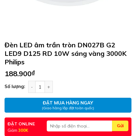
Đèn LED âm trần tròn DN027B G2
LED9 D125 RD 10W sáng vàng 3000K
Philips
188.900
₫
Đèn LED âm trần tròn DN027B G2 LED9 D125 RD 
Số lượng:
ĐẶT MUA HÀNG NGAY
(Giao hàng lắp đặt toàn quốc)
ĐẶT ONLINE
Giảm
300K