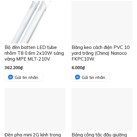
Bộ đèn batten LED tube
Băng keo cách điện PVC 10
nhôm T8 0.6m 2x10W sáng
yard trắng (China) Nanoco
vàng MPE MLT-210V
FKPC10W
362.200
₫
6.000
₫
Gửi tin nhắn
Gửi tin nhắn
Đèn pha mini 2G kính trong
Bảng công tắc đầu giường