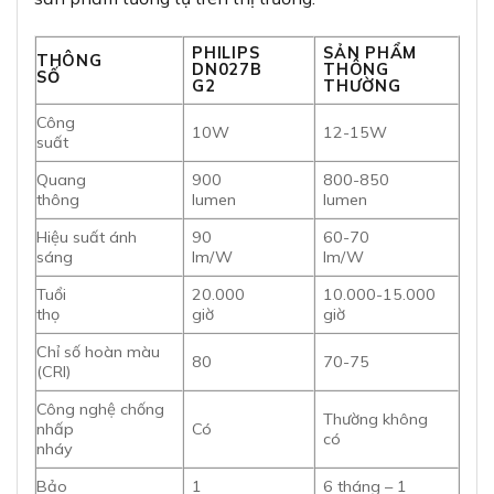
PHILIPS
SẢN PHẨM
THÔNG
DN027B
THÔNG
SỐ
G2
THƯỜNG
Công
10W
12-15W
suất
Quang
900
800-850
thông
lumen
lumen
Hiệu suất ánh
90
60-70
sáng
lm/W
lm/W
Tuổi
20.000
10.000-15.000
thọ
giờ
giờ
Chỉ số hoàn màu
80
70-75
(CRI)
Công nghệ chống
Thường không
nhấp
Có
có
nháy
Bảo
1
6 tháng – 1