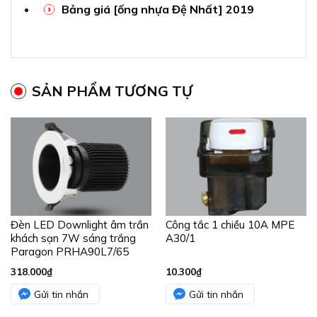
Bảng giá [ống nhựa Đệ Nhất] 2019
SẢN PHẨM TƯƠNG TỰ
Đèn LED Downlight âm trần
Công tắc 1 chiều 10A MPE
khách sạn 7W sáng trắng
A30/1
Paragon PRHA90L7/65
318.000
₫
10.300
₫
Gửi tin nhắn
Gửi tin nhắn