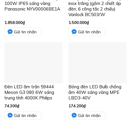
100W IP65 sáng vàng
inox trắng (gồm 2 chiết áp
Panasonic NYV00006BE1A
đèn, 6 công tắc 2 chiều)
Vanlock BC503/W
1.858.000
₫
1.500.000
₫
Gửi tin nhắn
Gửi tin nhắn
Đèn LED âm trần 59444
Bóng đèn LED Bulb chống
Meson G3 080 6W sáng
ẩm 40W sáng vàng MPE
trung tính 4000K Philips
LBD3-40V
74.300
₫
174.200
₫
Gửi tin nhắn
Gửi tin nhắn