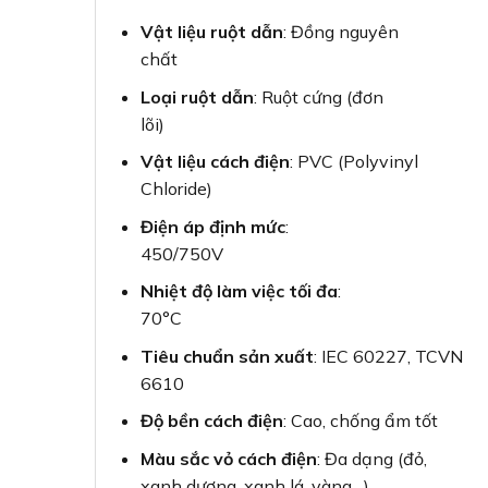
Vật liệu ruột dẫn
: Đồng nguyên
chất
Loại ruột dẫn
: Ruột cứng (đơn
lõi)
Vật liệu cách điện
: PVC (Polyvinyl
Chloride)
Điện áp định mức
:
450/750V
Nhiệt độ làm việc tối đa
:
70°C
Tiêu chuẩn sản xuất
: IEC 60227, TCVN
6610
Độ bền cách điện
: Cao, chống ẩm tốt
Màu sắc vỏ cách điện
: Đa dạng (đỏ,
xanh dương, xanh lá, vàng…)