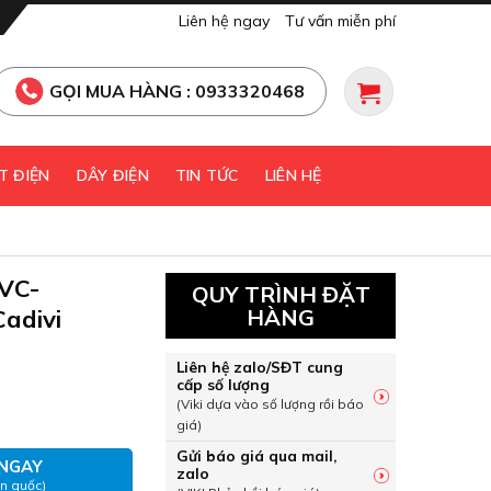
Liên hệ ngay
Tư vấn miễn phí
GỌI MUA HÀNG : 0933320468
T ĐIỆN
DÂY ĐIỆN
TIN TỨC
LIÊN HỆ
 VC-
QUY TRÌNH ĐẶT
adivi
HÀNG
Liên hệ zalo/SĐT cung
cấp số lượng
g VC-1.5mm2, 450/750V Cadivi số lượng
(Viki dựa vào số lượng rồi báo
giá)
Gửi báo giá qua mail,
NGAY
zalo
àn quốc)