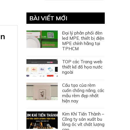
BÀI VIẾT MỚI
Đại lý phân phối đèn
an
led MPE, thiết bị điện
MPE chính hãng tại
TPHCM
TOP các Trang web
thiết kế đồ họa nước
ngoài
Cấu tạo của rèm
cuốn chống nắng, các
mẫu rèm đẹp nhất
hiện nay
Kim Khí Tiến Thành –
Công ty sản xuất bu
lông ốc vít chất lượng
cao