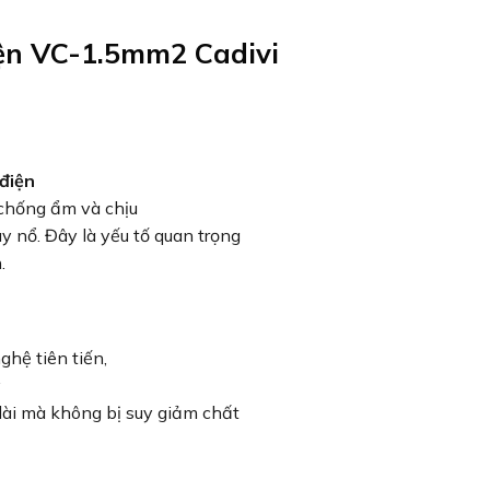
iện VC-1.5mm2 Cadivi
điện
chống ẩm và chịu
y nổ. Đây là yếu tố quan trọng
.
hệ tiên tiến,
y
 dài mà không bị suy giảm chất