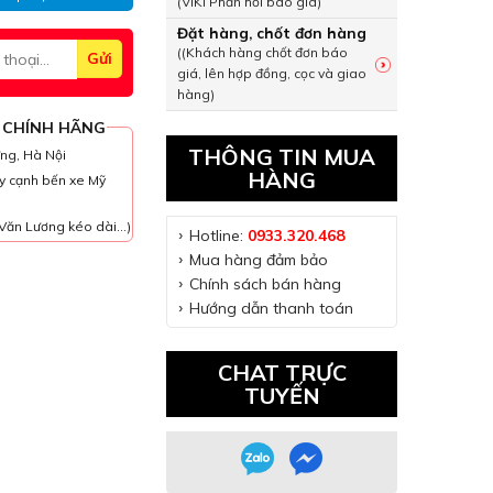
(VIKI Phản hồi báo giá)
Đặt hàng, chốt đơn hàng
((Khách hàng chốt đơn báo
giá, lên hợp đồng, cọc và giao
hàng)
 CHÍNH HÃNG
THÔNG TIN MUA
ưng, Hà Nội
HÀNG
y cạnh bến xe Mỹ
Văn Lương kéo dài...)
Hotline:
0933.320.468
Mua hàng đảm bảo
Chính sách bán hàng
Hướng dẫn thanh toán
CHAT TRỰC
TUYẾN