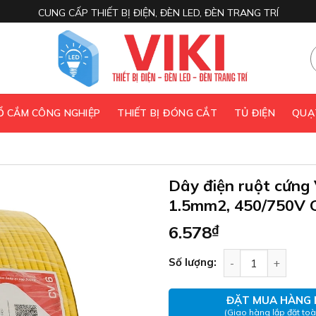
CUNG CẤP THIẾT BỊ ĐIỆN, ĐÈN LED, ĐÈN TRANG TRÍ
 Ổ CẮM CÔNG NGHIỆP
THIẾT BỊ ĐÓNG CẮT
TỦ ĐIỆN
QUẠ
Dây điện ruột cứng
1.5mm2, 450/750V C
6.578
₫
Dây điện ruột cứn
Số lượng:
ĐẶT MUA HÀNG 
(Giao hàng lắp đặt to