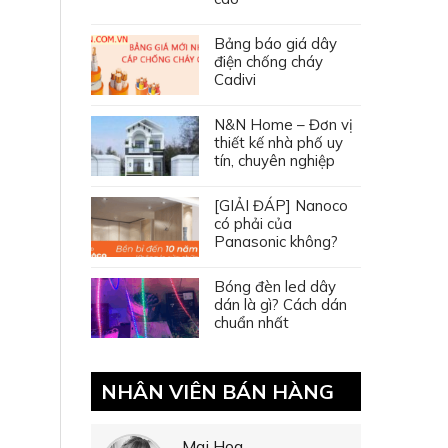
Bảng báo giá dây
điện chống cháy
Cadivi
N&N Home – Đơn vị
thiết kế nhà phố uy
tín, chuyên nghiệp
[GIẢI ĐÁP] Nanoco
có phải của
Panasonic không?
Bóng đèn led dây
dán là gì? Cách dán
chuẩn nhất
NHÂN VIÊN BÁN HÀNG
Mai Hoa