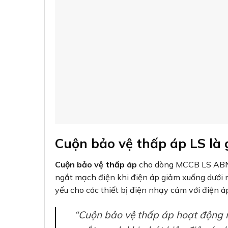
Cuộn bảo vệ thấp áp UVT hoạt động dựa trên 
Khi điện áp nguồn ở mức bình thường, cuộn 
Khi điện áp giảm xuống dưới ngưỡng an toà
Cơ cấu chốt cơ khí được giải phóng, khiế
Hệ thống điện được bảo vệ khỏi các tác độn
Việc lắp đặt
cuộn bảo vệ thấp áp
là giải phá
khỏi hư hỏng do điện áp không ổn định.
So sánh giữa Cuộn bảo vệ 
(SHT)
ĐẶC ĐIỂM
CUỘN BẢO VỆ THẤP 