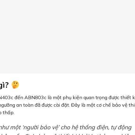
nguyên lý cơ-điện đơn giản nhưng hiệu quả:
dây được kích hoạt, giữ cho mạch điện hoạt động liên tục.
n (thường là 70-80% điện áp định mức), cuộn dây mất kích h
n MCCB tự động ngắt mạch.
g tiêu cực do điện áp thấp gây ra.
p hiệu quả để bảo vệ các
thiết bị điện công nghiệp
có giá trị 
thấp áp (UVT) và Cuộn ngắt mạch từ
ÁP (UVT)
CUỘN NGẮT MẠCH TỪ XA (SHT