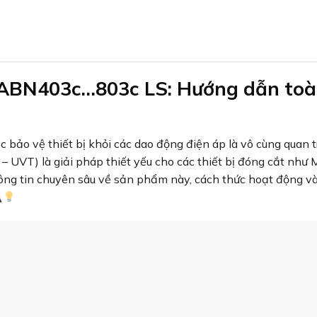
 ABN403c…803c LS: Hướng dẫn to
c bảo vệ thiết bị khỏi các dao động điện áp là vô cùng quan t
l – UVT) là giải pháp thiết yếu cho các thiết bị đóng cắt nh
hông tin chuyên sâu về sản phẩm này, cách thức hoạt động v
gì?
03c đến ABN803c là một phụ kiện quan trọng được thiết k
gưỡng an toàn đã được cài đặt. Đây là một cơ chế bảo vệ thi