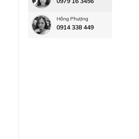
0979 16 3456
iện
Hồng Phượng
0914 338 449
a
 môi