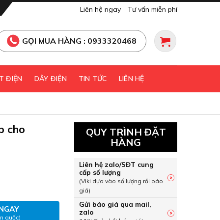
Liên hệ ngay
Tư vấn miễn phí
GỌI MUA HÀNG : 0933320468
T ĐIỆN
DÂY ĐIỆN
TIN TỨC
LIÊN HỆ
p cho
QUY TRÌNH ĐẶT
HÀNG
Liên hệ zalo/SĐT cung
cấp số lượng
 áp cho ABN403c…803c LS số lượng
(Viki dựa vào số lượng rồi báo
giá)
Gửi báo giá qua mail,
NGAY
zalo
àn quốc)