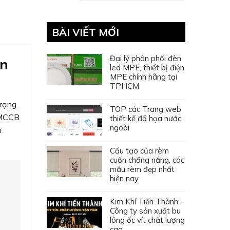
BÀI VIẾT MỚI
Đại lý phân phối đèn
àn
led MPE, thiết bị điện
MPE chính hãng tại
TPHCM
rọng.
TOP các Trang web
ư MCCB
thiết kế đồ họa nước
ngoài
à
Cấu tạo của rèm
cuốn chống nắng, các
mẫu rèm đẹp nhất
hiện nay
Kim Khí Tiến Thành –
Công ty sản xuất bu
ế để
lông ốc vít chất lượng
ết
cao