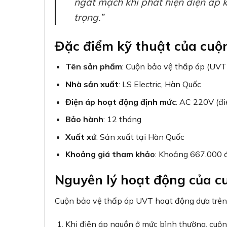
Chức năng chính
Ngắt mạch khi điện áp g
Nguyên lý hoạt động
Tự động ngắt khi điện áp
Điện áp hoạt động
AC 220V
Ứng dụng phổ biến
Bảo vệ thiết bị nhạy cảm 
Ứng dụng của cuộn bảo vệ 
nghiệp
Cuộn bảo vệ thấp áp LS cho dòng MCCB ABN4
trường công nghiệp:
Bảo vệ động cơ
: Ngăn ngừa hư hỏng cho đ
Hệ thống máy CNC
: Bảo vệ thiết bị chính
Dây chuyền sản xuất
: Đảm bảo hoạt động 
Hệ thống điều khiển tự động
: Ngăn chặn l