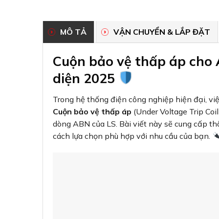
MÔ TẢ
VẬN CHUYỂN & LẮP ĐẶT
Cuộn bảo vệ thấp áp cho
diện 2025
Trong hệ thống điện công nghiệp hiện đại, việ
Cuộn bảo vệ thấp áp
(Under Voltage Trip Coi
dòng ABN của LS. Bài viết này sẽ cung cấp t
cách lựa chọn phù hợp với nhu cầu của bạn.
Cuộn bảo vệ thấp áp LS là 
Cuộn bảo vệ thấp áp
cho dòng MCCB LS ABN4
ngắt mạch điện khi điện áp giảm xuống dưới n