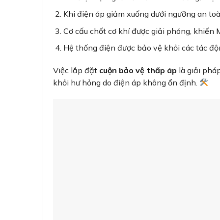
Thiết bị y tế
: Bảo vệ thiết bị nhạy cảm tro
Việc lắp đặt cuộn bảo vệ thấp áp giúp kết nối
một mạng lưới bảo vệ toàn diện.
Hướng dẫn lựa chọn cuộn 
Để chọn được cuộn bảo vệ thấp áp phù hợp với
Tương thích với MCCB
: Xác định chính 
ABN803c)
Điện áp hoạt động
: Thông thường là AC 2
Yêu cầu về độ trễ
: Một số ứng dụng có thể
Độ tin cậy
: Ưu tiên sản phẩm chính hãng L
Kết hợp với các
tủ điện
chất lượng cao sẽ tạo 
Lắp đặt và bảo trì cuộn bả