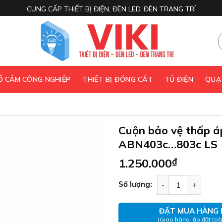
CUNG CẤP THIẾT BỊ ĐIỆN, ĐÈN LED, ĐÈN TRANG TRÍ
 Ổ CẮM CÔNG NGHIỆP
THIẾT BỊ ĐÓNG CẮT
TỦ ĐIỆN
QUẠ
Cuộn bảo vệ thấp á
ABN403c…803c LS
1.250.000
₫
Cuộn bảo vệ thấp
Số lượng:
ĐẶT MUA HÀNG 
(Giao hàng lắp đặt to