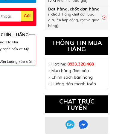
(VIKI Phản hồi báo giá)
Đặt hàng, chốt đơn hàng
((Khách hàng chốt đơn báo
giá, lên hợp đồng, cọc và giao
hàng)
 CHÍNH HÃNG
THÔNG TIN MUA
ưng, Hà Nội
HÀNG
y cạnh bến xe Mỹ
Văn Lương kéo dài...)
Hotline:
0933.320.468
Mua hàng đảm bảo
Chính sách bán hàng
Hướng dẫn thanh toán
CHAT TRỰC
TUYẾN