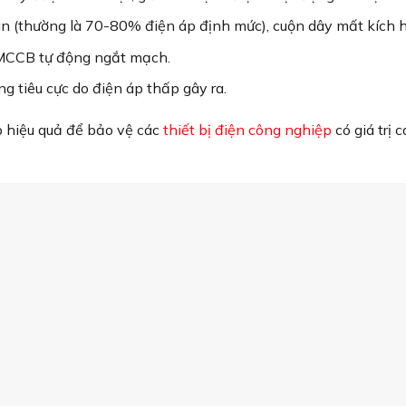
ng môi trường y tế
 hiệu quả với các
thiết bị đóng cắt
khác trong hệ thống, tạo 
bảo vệ thấp áp phù hợp
 nhu cầu của bạn, hãy cân nhắc các yếu tố sau:
xác model MCCB đang sử dụng (ABN403c, ABN503c, ABN603c
20V, nhưng cần kiểm tra phù hợp với hệ thống
 yêu cầu độ trễ ngắt mạch cụ thể
S Electric để đảm bảo chất lượng
nên một hệ thống bảo vệ đáng tin cậy cho các thiết bị của b
o vệ thấp áp