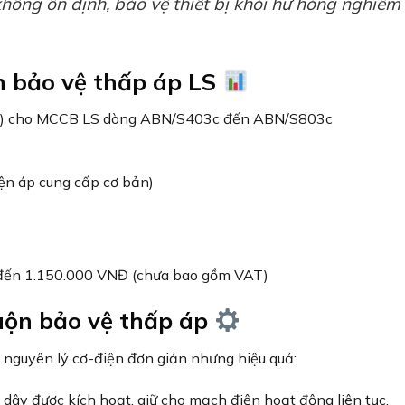
iảm dưới ngưỡng an toàn
Ngắt mạch từ xa thông qua tín hiệu đ
 thấp
Ngắt khi có tín hiệu điều khiển từ xa
AC 220V
với điện áp thấp
Hệ thống điều khiển từ xa, tự động hó
thấp áp trong hệ thống điện công
03c đến ABN803c có nhiều ứng dụng quan trọng trong các
ộng cơ điện khi điện áp nguồn không ổn định
 xác khỏi dao động điện áp
liên tục và an toàn
ỗi hệ thống do điện áp thấp