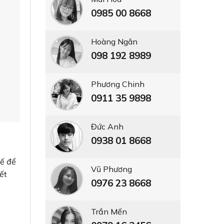
0985 00 8668
Hoàng Ngân
098 192 8989
oạt.
Phương Chinh
0911 35 9898
cao
Đức Anh
0938 01 8668
Vũ Phương
 xa
0976 23 8668
Trần Mến
)