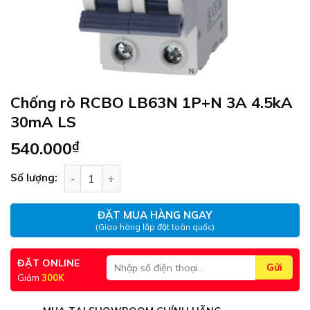
Chống rò RCBO LB63N 1P+N 3A 4.5kA
30mA LS
540.000
₫
Chống rò RCBO LB63N 1P+N 3A 4.5kA 30mA LS s
Số lượng:
ĐẶT MUA HÀNG NGAY
(Giao hàng lắp đặt toàn quốc)
ĐẶT ONLINE
Giảm
300K