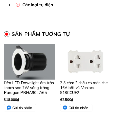
Các loại tụ điện
SẢN PHẨM TƯƠNG TỰ
Đèn LED Downlight âm trần
2 ổ cắm 3 chấu có màn che
khách sạn 7W sáng trắng
16A bắt vít Vanlock
Paragon PRHA90L7/65
S18CCUE2
318.000
₫
62.500
₫
Gửi tin nhắn
Gửi tin nhắn