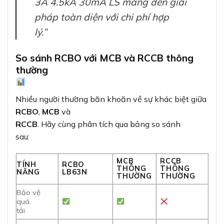
3A 4.5kA 30mA LS mang đến giải
pháp toàn diện với chi phí hợp
lý.”
So sánh RCBO với MCB và RCCB thông
thường
Nhiều người thường băn khoăn về sự khác biệt giữa
RCBO
,
MCB
và
RCCB
. Hãy cùng phân tích qua bảng so sánh
sau:
MCB
RCCB
TÍNH
RCBO
THÔNG
THÔNG
NĂNG
LB63N
THƯỜNG
THƯỜNG
Bảo vệ
quá
tải