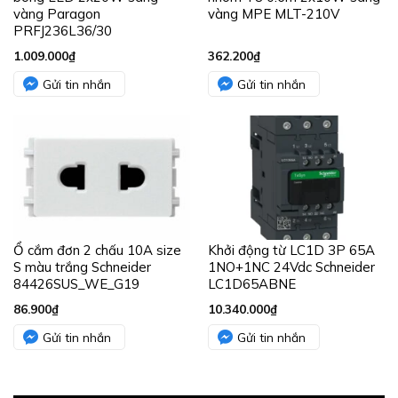
vàng Paragon
vàng MPE MLT-210V
PRFJ236L36/30
1.009.000
₫
362.200
₫
Gửi tin nhắn
Gửi tin nhắn
Ổ cắm đơn 2 chấu 10A size
Khởi động từ LC1D 3P 65A
S màu trắng Schneider
1NO+1NC 24Vdc Schneider
84426SUS_WE_G19
LC1D65ABNE
86.900
₫
10.340.000
₫
Gửi tin nhắn
Gửi tin nhắn