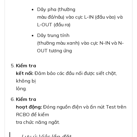
Dây pha (thường
màu đỏ/nâu) vào cực L-IN (đầu vào) và
L-OUT (đầu ra)
Dây trung tính
(thường màu xanh) vào cực N-IN và N-
OUT tương ứng
Kiểm tra
kết nối:
Đảm bảo các đầu nối được siết chặt,
không bị
lỏng.
Kiểm tra
hoạt động:
Đóng nguồn điện và ấn nút Test trên
RCBO để kiểm
tra chức năng ngắt.
Lưu ý: Việc lắp đặt