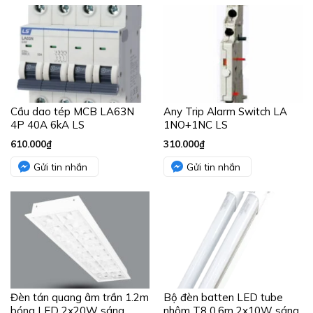
Cầu dao tép MCB LA63N
Any Trip Alarm Switch LA
4P 40A 6kA LS
1NO+1NC LS
610.000
₫
310.000
₫
Gửi tin nhắn
Gửi tin nhắn
Đèn tán quang âm trần 1.2m
Bộ đèn batten LED tube
bóng LED 2x20W sáng
nhôm T8 0.6m 2x10W sáng