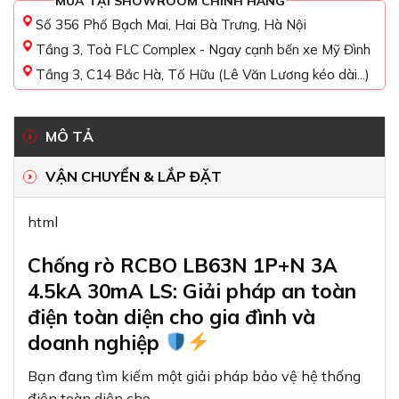
MUA TẠI SHOWROOM CHÍNH HÃNG
Số 356 Phố Bạch Mai, Hai Bà Trưng, Hà Nội
Tầng 3, Toà FLC Complex - Ngay cạnh bến xe Mỹ Đình
Tầng 3, C14 Bắc Hà, Tố Hữu (Lê Văn Lương kéo dài...)
MÔ TẢ
VẬN CHUYỂN & LẮP ĐẶT
html
Chống rò RCBO LB63N 1P+N 3A
4.5kA 30mA LS: Giải pháp an toàn
điện toàn diện cho gia đình và
doanh nghiệp
Bạn đang tìm kiếm một giải pháp bảo vệ hệ thống
điện toàn diện cho