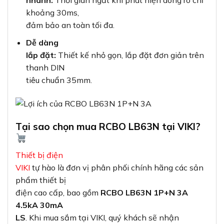
nhanh:
Thời gian ngắt khi phát hiện dòng rò chỉ
khoảng 30ms,
đảm bảo an toàn tối đa.
Dễ dàng
lắp đặt:
Thiết kế nhỏ gọn, lắp đặt đơn giản trên
thanh DIN
tiêu chuẩn 35mm.
Tại sao chọn mua RCBO LB63N tại VIKI?
Thiết bị điện
VIKI
tự hào là đơn vị phân phối chính hãng các sản
phẩm thiết bị
điện cao cấp, bao gồm
RCBO LB63N 1P+N 3A
4.5kA 30mA
LS
. Khi mua sắm tại VIKI, quý khách sẽ nhận