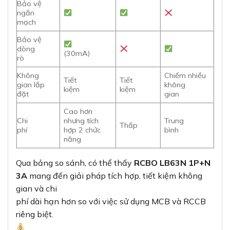
Bảo vệ
ngắn
mạch
Bảo vệ
dòng
(30mA)
rò
Không
Chiếm nhiều
Tiết
Tiết
gian lắp
không
kiệm
kiệm
đặt
gian
Cao hơn
Chi
nhưng tích
Trung
Thấp
phí
hợp 2 chức
bình
năng
Qua bảng so sánh, có thể thấy
RCBO LB63N 1P+N
3A
mang đến giải pháp tích hợp, tiết kiệm không
gian và chi
phí dài hạn hơn so với việc sử dụng MCB và RCCB
riêng biệt.