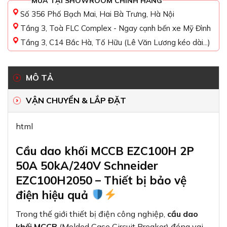
MUA TẠI SHOWROOM CHÍNH HÃNG
Số 356 Phố Bạch Mai, Hai Bà Trưng, Hà Nội
Tầng 3, Toà FLC Complex - Ngay cạnh bến xe Mỹ Đình
Tầng 3, C14 Bắc Hà, Tố Hữu (Lê Văn Lương kéo dài...)
MÔ TẢ
VẬN CHUYỂN & LẮP ĐẶT
html
Cầu dao khối MCCB EZC100H 2P
50A 50kA/240V Schneider
EZC100H2050 – Thiết bị bảo vệ
điện hiệu quả
Trong thế giới thiết bị điện công nghiệp,
cầu dao
khối MCCB
(Molded Case Circuit Breaker) đóng vai