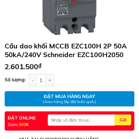
Cầu dao khối MCCB EZC100H 2P 50A
50kA/240V Schneider EZC100H2050
2.601.500
₫
Cầu dao khối MCCB EZC100H 2P 50A 50kA/240V 
Số lượng:
ĐẶT MUA HÀNG NGAY
(Giao hàng lắp đặt toàn quốc)
ĐẶT ONLINE
Giảm
300K