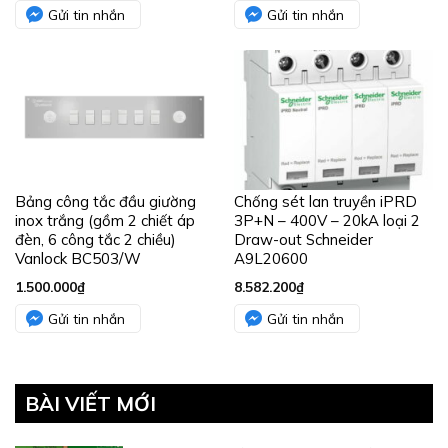
Gửi tin nhắn
Gửi tin nhắn
Bảng công tắc đầu giường
Chống sét lan truyền iPRD
inox trắng (gồm 2 chiết áp
3P+N – 400V – 20kA loại 2
đèn, 6 công tắc 2 chiều)
Draw-out Schneider
Vanlock BC503/W
A9L20600
1.500.000
₫
8.582.200
₫
Gửi tin nhắn
Gửi tin nhắn
BÀI VIẾT MỚI