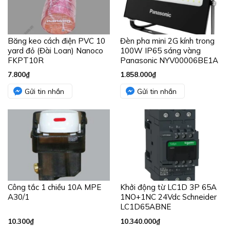
Băng keo cách điện PVC 10
Đèn pha mini 2G kính trong
yard đỏ (Đài Loan) Nanoco
100W IP65 sáng vàng
FKPT10R
Panasonic NYV00006BE1A
7.800
₫
1.858.000
₫
Gửi tin nhắn
Gửi tin nhắn
Công tắc 1 chiều 10A MPE
Khởi động từ LC1D 3P 65A
A30/1
1NO+1NC 24Vdc Schneider
LC1D65ABNE
10.300
₫
10.340.000
₫