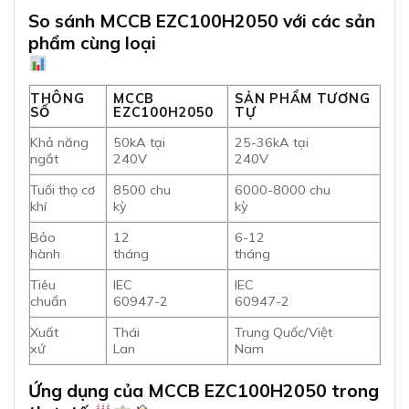
So sánh MCCB EZC100H2050 với các sản
phẩm cùng loại
THÔNG
MCCB
SẢN PHẨM TƯƠNG
SỐ
EZC100H2050
TỰ
Khả năng
50kA tại
25-36kA tại
ngắt
240V
240V
Tuổi thọ cơ
8500 chu
6000-8000 chu
khí
kỳ
kỳ
Bảo
12
6-12
hành
tháng
tháng
Tiêu
IEC
IEC
chuẩn
60947-2
60947-2
Xuất
Thái
Trung Quốc/Việt
xứ
Lan
Nam
Ứng dụng của MCCB EZC100H2050 trong