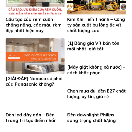
Cấu tạo của rèm cuốn
Kim Khí Tiến Thành – Công
chống nắng, các mẫu rèm
ty sản xuất bu lông ốc vít
đẹp nhất hiện nay
chất lượng cao
[1] Bảng giá Vít bắn tôn
mới nhất, giá tốt
[Máy giặt không xả nước] -
cách khắc phục
[GIẢI ĐÁP] Nanoco có phải
của Panasonic không?
Chọn mua đui đèn E27 chất
lượng, uy tín, giá rẻ
Đèn led dây dán – Đèn
Đèn downlight Philips
trang trí tạo điểm nhấn
sang trọng chất lượng