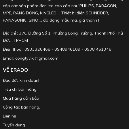
cấp các sản phẩm đèn led cao cấp như PHILIPS, PARAGON,
MPE, RẠNG ĐÔNG, KINGLED ... Thiết bị điện SCHNEIDER,
PANASONIC, SINO ... đa dạng mẫu mã, giá thành !
Địa chỉ : 37C Đường Số 1, Phường Long Trường, Thành Phố Thủ
Đức, TPHCM
Điện thoại: 0933320468 - 0948946109 - 0938 461348
Email: congtyviki@gmail.com
VỀ ERADO
Đạo đức kinh doanh
Tiêu chí bán hàng
Mua hàng đảm bảo
Cộng tác bán hàng.
Liên hệ
Tuyển dụng