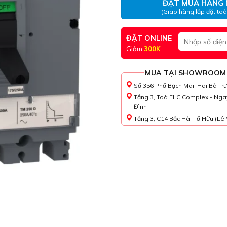
ĐẶT MUA HÀNG 
(Giao hàng lắp đặt to
ĐẶT ONLINE
Giảm
300K
MUA TẠI SHOWROOM
Số 356 Phố Bạch Mai, Hai Bà Tr
Tầng 3, Toà FLC Complex - Nga
Đình
Tầng 3, C14 Bắc Hà, Tố Hữu (Lê 