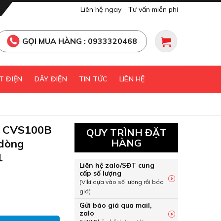
Liên hệ ngay
Tư vấn miễn phí
GỌI MUA HÀNG : 0933320468
T ĐIỆN
DÂY ĐIỆN
TIN TỨC
LIÊN HỆ
B CVS100B
QUY TRÌNH ĐẶT
 dòng
HÀNG
1
Liên hệ zalo/SĐT cung
cấp số lượng
(Viki dựa vào số lượng rồi báo
giá)
B CVS100B 4P 25A 25kA chỉnh dòng Schneider LV510311 số l
Gửi báo giá qua mail,
zalo