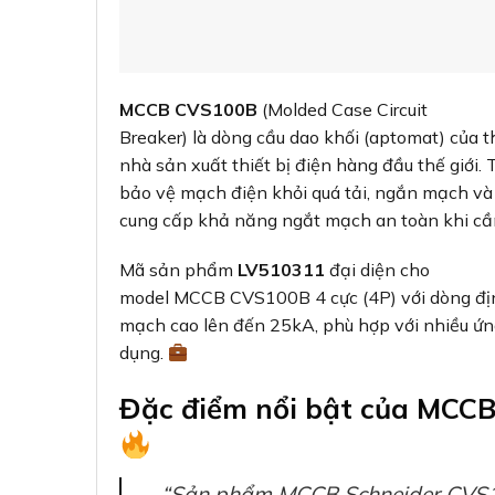
MCCB CVS100B
(Molded Case Circuit
Breaker) là dòng cầu dao khối (aptomat) của t
nhà sản xuất thiết bị điện hàng đầu thế giới. 
bảo vệ mạch điện khỏi quá tải, ngắn mạch và 
cung cấp khả năng ngắt mạch an toàn khi cần
Mã sản phẩm
LV510311
đại diện cho
model MCCB CVS100B 4 cực (4P) với dòng đ
mạch cao lên đến 25kA, phù hợp với nhiều ứn
dụng.
Đặc điểm nổi bật của MCC
“Sản phẩm MCCB Schneider CVS1