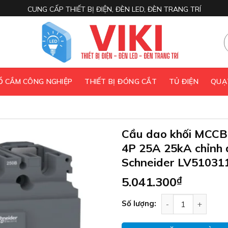
CUNG CẤP THIẾT BỊ ĐIỆN, ĐÈN LED, ĐÈN TRANG TRÍ
 Ổ CẮM CÔNG NGHIỆP
THIẾT BỊ ĐÓNG CẮT
TỦ ĐIỆN
QUẠ
Cầu dao khối MCC
4P 25A 25kA chỉnh
Schneider LV51031
5.041.300
₫
Cầu dao khối MCC
Số lượng: