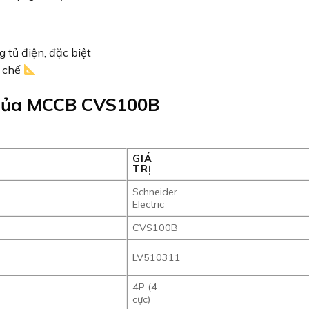
g tủ điện, đặc biệt
n chế
t của MCCB CVS100B
GIÁ
TRỊ
Schneider
Electric
CVS100B
LV510311
4P (4
cực)