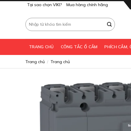
Skip
Tại sao chọn VIKI?
Mua hàng chính hãng
to
content
Tìm
kiếm:
TRANG CHỦ
CÔNG TẮC Ổ CẮM
PHÍCH CẮM,
Trang chủ
Trang chủ
/