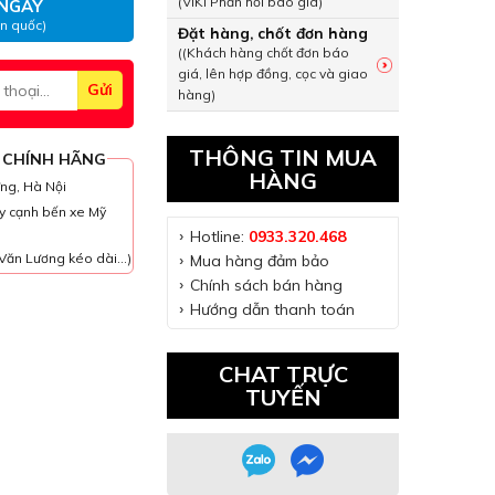
(VIKI Phản hồi báo giá)
NGAY
àn quốc)
Đặt hàng, chốt đơn hàng
((Khách hàng chốt đơn báo
giá, lên hợp đồng, cọc và giao
hàng)
THÔNG TIN MUA
 CHÍNH HÃNG
HÀNG
ưng, Hà Nội
y cạnh bến xe Mỹ
Hotline:
0933.320.468
Văn Lương kéo dài...)
Mua hàng đảm bảo
Chính sách bán hàng
Hướng dẫn thanh toán
CHAT TRỰC
TUYẾN