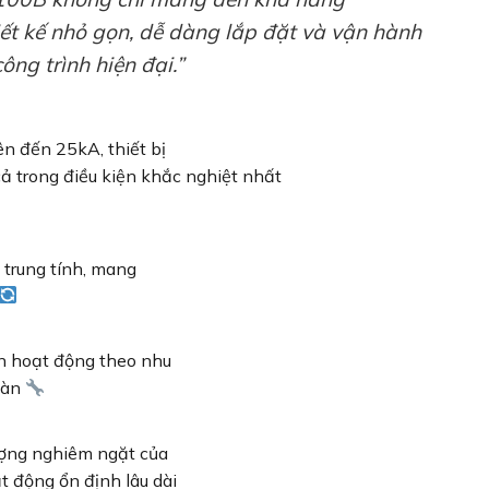
iết kế nhỏ gọn, dễ dàng lắp đặt và vận hành
ông trình hiện đại.”
ên đến 25kA, thiết bị
ả trong điều kiện khắc nghiệt nhất
 trung tính, mang
ện hoạt động theo nhu
toàn
lượng nghiêm ngặt của
t động ổn định lâu dài